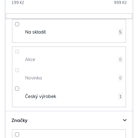
199
Kč
999
Kč
r
o
d
Na skladě
5
u
k
t
Akce
0
ů
Novinka
0
Český výrobek
1
Značky