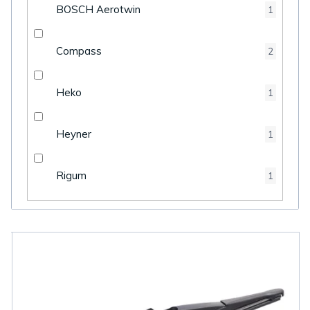
BOSCH Aerotwin
1
Compass
2
Heko
1
Heyner
1
Rigum
1
V
ý
p
i