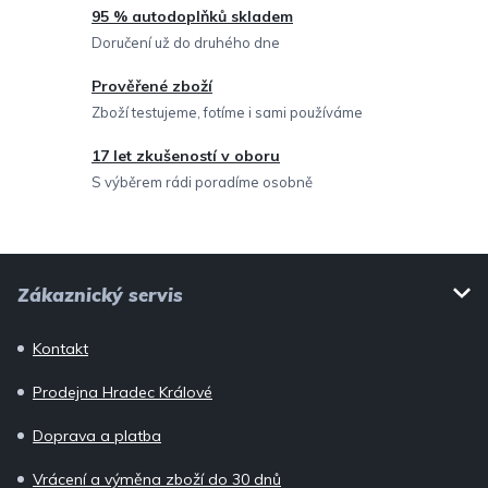
p
95 % autodoplňků skladem
r
Doručení už do druhého dne
v
Prověřené zboží
k
Zboží testujeme, fotíme i sami používáme
y
v
17 let zkušeností v oboru
ý
S výběrem rádi poradíme osobně
p
i
Z
s
Zákaznický servis
u
á
p
Kontakt
a
Prodejna Hradec Králové
t
í
Doprava a platba
Vrácení a výměna zboží do 30 dnů