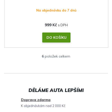
Na objednávku do 7 dnů
999 Kč
DO KOŠÍKU
6
položek celkem
O
v
l
á
d
a
c
Doprava zdarma
í
K objednávkám nad 2 000 Kč