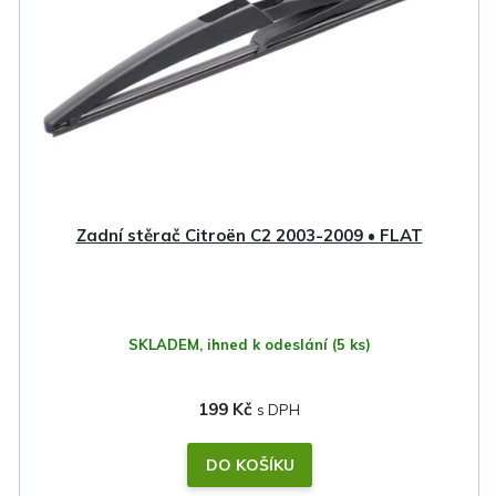
s
p
r
o
d
u
k
Zadní stěrač Citroën C2 2003-2009 • FLAT
t
ů
SKLADEM, ihned k odeslání
(5 ks)
199 Kč
DO KOŠÍKU