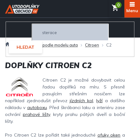
Přejít
NÁKUP
na
obsah
KOŠÍK
Domů
Autodoplňky podle modelu auta
Citroen
C2
HLEDAT
DOPLŇKY CITROEN C2
Citroen C2 je možné dovybavit celou
řadou doplňků na míru. S přesně
pasujícím střešním nosičem lze
například zjednodušit převoz
jízdních kol
,
lyží
a dalšího
nákladu v
autoboxu
. Před škrábanci laku a interiéru zase
ochrání
prahové lišty
, kryty prahu pátých dveří a boční
lišty.
Pro Citroen C2 lze pořídit také jednoduché
ofuky oken
a