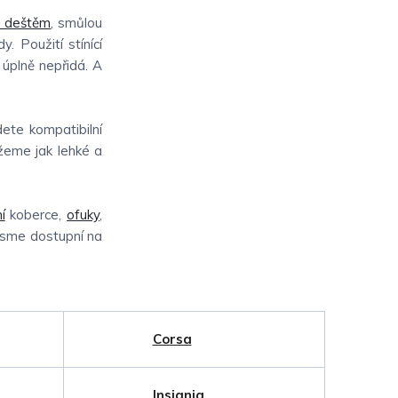
m deštěm
, smůlou
. Použití stínící
 úplně nepřidá. A
dete kompatibilní
ůžeme jak lehké a
í
koberce,
ofuky
,
 jsme dostupní na
Corsa
Insignia