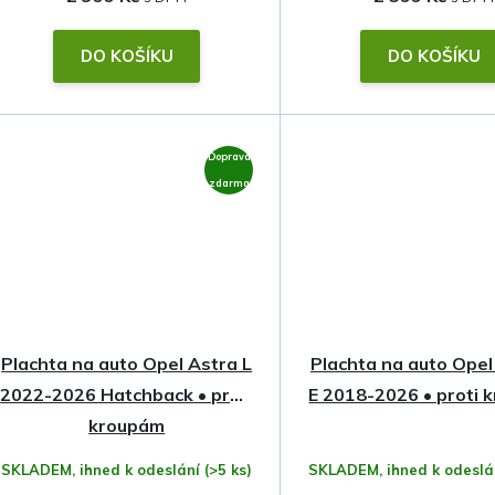
DO KOŠÍKU
DO KOŠÍKU
Doprava
zdarma
Plachta na auto Opel Astra L
Plachta na auto Ope
2022-2026 Hatchback • proti
E 2018-2026 • proti 
kroupám
SKLADEM, ihned k odeslání
(>5 ks)
SKLADEM, ihned k odesl