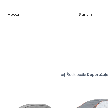
Mokka
Signum
Ř
Řadit podle:
Doporučuj
a
z
e