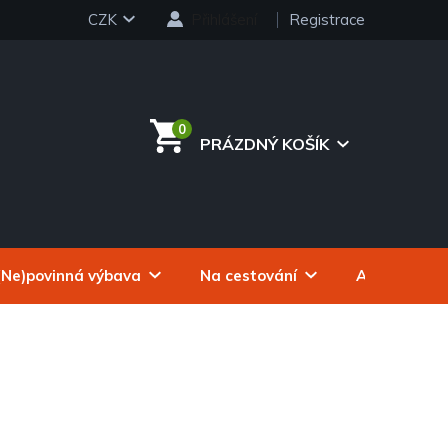
CZK
Přihlášení
Registrace
PRÁZDNÝ KOŠÍK
NÁKUPNÍ
KOŠÍK
(Ne)povinná výbava
Na cestování
Autokosmeti