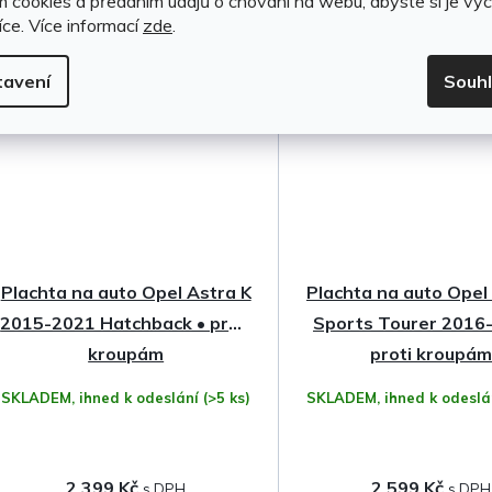
m cookies a předáním údajů o chování na webu, abyste si je vyc
íce.
Více informací
zde
.
tavení
Souh
Doprava
zdarma
Plachta na auto Opel Astra K
Plachta na auto Opel
2015-2021 Hatchback • proti
Sports Tourer 2016
kroupám
proti kroupá
SKLADEM, ihned k odeslání
(>5 ks)
SKLADEM, ihned k odesl
2 399 Kč
2 599 Kč