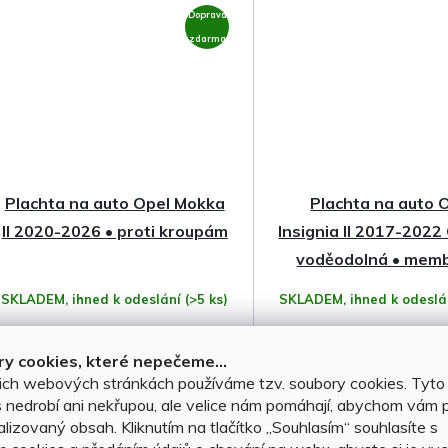
Doprava
zdarma
Plachta na auto Opel Mokka
Plachta na auto 
II 2020-2026 • proti kroupám
Insignia II 2017-2022
voděodolná • mem
SKLADEM, ihned k odeslání
(>5 ks)
SKLADEM, ihned k odesl
y cookies, které nepečeme...
2 999 Kč
1 599 Kč
ich webových stránkách používáme tzv. soubory cookies. Tyto
 nedrobí ani nekřupou, ale velice nám pomáhají, abychom vám p
lizovaný obsah. Kliknutím na tlačítko ,,Souhlasím“ souhlasíte s
DO KOŠÍKU
DO KOŠÍKU