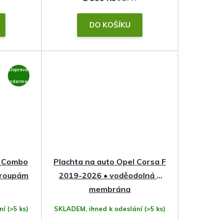
DO KOŠÍKU
Doprava
zdarma
l Combo
Plachta na auto Opel Corsa F
kroupám
2019-2026 • voděodolná •
membrána
ání
(>5 ks)
SKLADEM, ihned k odeslání
(>5 ks)