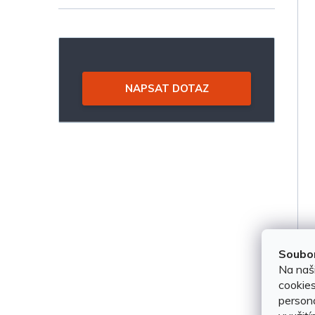
ů
NAPSAT DOTAZ
Soubor
Na naš
cookies
persona