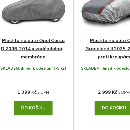
n
í
p
Plachta na auto Opel Corsa
Plachta na auto 
r
D 2006-2014 • voděodolná •
Grandland II 2025-
o
membrána
proti kroupá
SKLADEM, ihned k odeslání
(>5 ks)
SKLADEM, ihned k odesl
d
u
1 399 Kč
2 999 Kč
k
t
DO KOŠÍKU
DO KOŠÍKU
ů