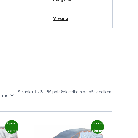
Vivaro
Stránka
1
z
3
-
89
položek celkem
eme
Doprava
Doprava
zdarma
zdarma