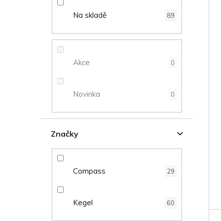
p
r
Na skladě
89
i
a
s
n
Akce
0
p
n
r
Novinka
0
í
o
p
Značky
d
a
u
n
Compass
29
k
e
t
Kegel
60
l