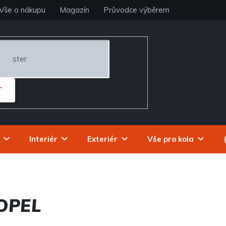
Vše o nákupu
Magazín
Průvodce výběrem
T
Interiér
Exteriér
Vše pro kola
OPEL