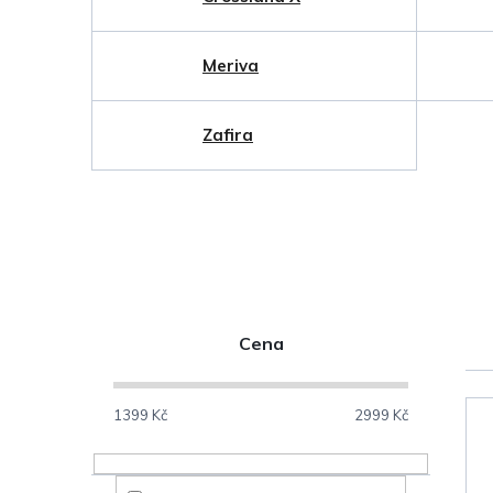
Meriva
Zafira
P
Cena
o
V
s
1399
Kč
2999
Kč
ý
t