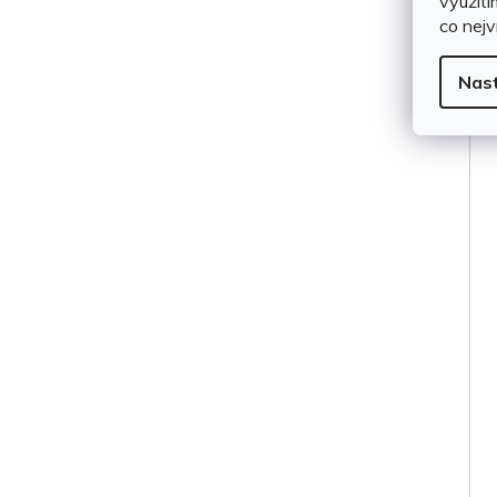
využití
co nejv
Nas