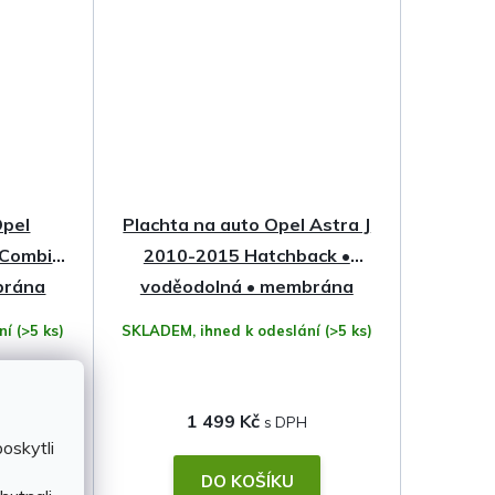
Opel
Plachta na auto Opel Astra J
 Combi •
2010-2015 Hatchback •
brána
voděodolná • membrána
ání
(>5 ks)
SKLADEM, ihned k odeslání
(>5 ks)
1 499 Kč
oskytli
DO KOŠÍKU