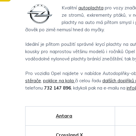
Kvalitní
autoplachta
pro vozy značk
ze stromů, exkrementy ptáků, v n
plachty na auto má přitom smysl i 
člověk po zimě nemusí hned do myčky.
Ideální je přitom použití správné krycí plachty na a
kousky pro naprostou většinu modelů i ročníků Opel –
voděodolné nylonové plachty bránící znečištění, tak 
Pro vozidla Opel najdete v nabídce Autodoplňky-o
stěrače
,
poklice na kola
či celou řadu
dalších doplňků
telefonu
732 147 896
, kdykoli pak na e-mailu na
info
Antara
Crossland X