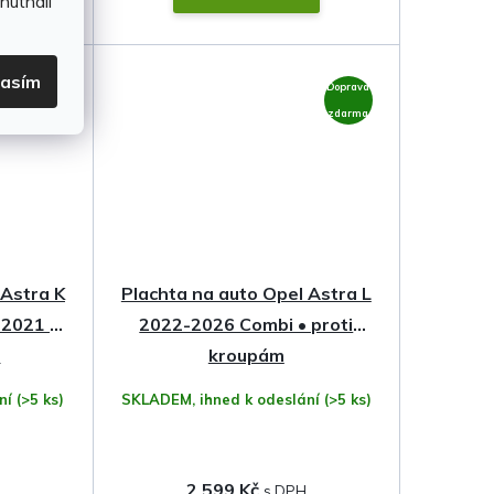
hutnali
lasím
Doprava
Doprava
zdarma
zdarma
 Astra K
Plachta na auto Opel Astra L
-2021 •
2022-2026 Combi • proti
m
kroupám
ání
(>5 ks)
SKLADEM, ihned k odeslání
(>5 ks)
2 599 Kč