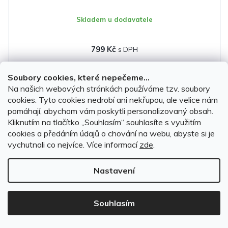
Skladem u dodavatele
799 Kč
DO KOŠÍKU
Soubory cookies, které nepečeme...
Na našich webových stránkách používáme tzv. soubory
cookies. Tyto cookies nedrobí ani nekřupou, ale velice nám
pomáhají, abychom vám poskytli personalizovaný obsah.
Český výrobek
Kliknutím na tlačítko ,,Souhlasím“ souhlasíte s využitím
cookies a předáním údajů o chování na webu, abyste si je
vychutnali co nejvíce.
Více informací
zde
.
Nastavení
Souhlasím