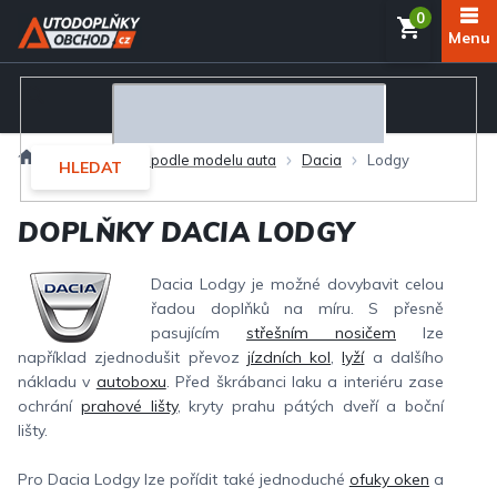
Přejít
NÁKUP
na
obsah
KOŠÍK
Domů
Autodoplňky podle modelu auta
Dacia
Lodgy
HLEDAT
DOPLŇKY DACIA LODGY
Dacia Lodgy je možné dovybavit celou
řadou doplňků na míru. S přesně
pasujícím
střešním nosičem
lze
například zjednodušit převoz
jízdních kol
,
lyží
a dalšího
nákladu v
autoboxu
. Před škrábanci laku a interiéru zase
ochrání
prahové lišty
, kryty prahu pátých dveří a boční
lišty.
Pro Dacia Lodgy lze pořídit také jednoduché
ofuky oken
a