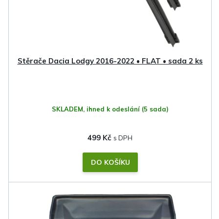
o
d
u
k
Stěrače Dacia Lodgy 2016-2022 • FLAT • sada 2 ks
t
ů
SKLADEM, ihned k odeslání
(5 sada)
499 Kč
DO KOŠÍKU