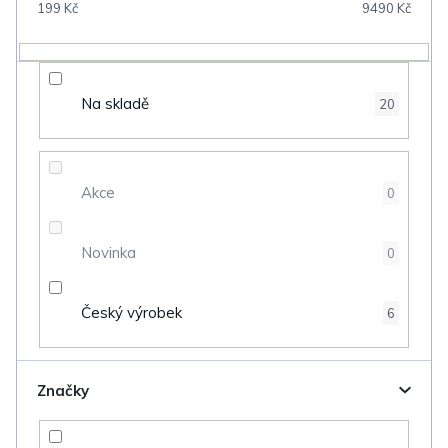
199
Kč
9490
Kč
r
o
d
Na skladě
20
u
k
t
Akce
0
ů
Novinka
0
Český výrobek
6
Značky