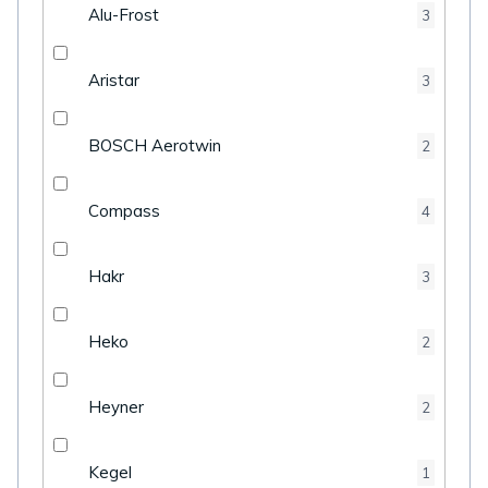
Alu-Frost
3
Aristar
3
BOSCH Aerotwin
2
Compass
4
Hakr
3
Heko
2
Heyner
2
Kegel
1