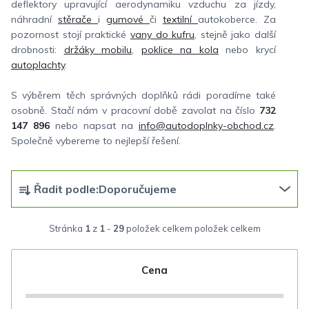
deflektory upravující aerodynamiku vzduchu za jízdy,
náhradní
stěrače
i
gumové
či
textilní
autokoberce. Za
pozornost stojí praktické
vany do kufru
, stejně jako další
drobnosti:
držáky mobilu
,
poklice na kola
nebo krycí
autoplachty
.
S výběrem těch správných doplňků rádi poradíme také
osobně. Stačí nám v pracovní době zavolat na číslo
732
147 896
nebo napsat na
info@autodoplnky-obchod.cz
.
Společně vybereme to nejlepší řešení.
Ř
Řadit podle:
Doporučujeme
a
z
Stránka
1
z
1
-
29
položek celkem
e
n
Cena
í
p