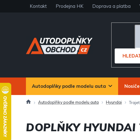
Přejít
Kontakt
Prodejna HK
Doprava a platba
na
obsah
HLEDA
Autodoplňky podle modelu auta
Nosiče
Domů
Autodoplňky podle modelu auta
Hyundai
Trajet
DOPLŇKY HYUNDAI 