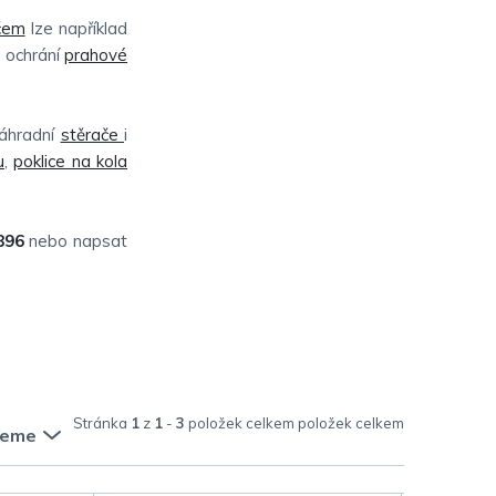
čem
lze například
e ochrání
prahové
náhradní
stěrače
i
u
,
poklice na kola
896
nebo napsat
Stránka
1
z
1
-
3
položek celkem
jeme