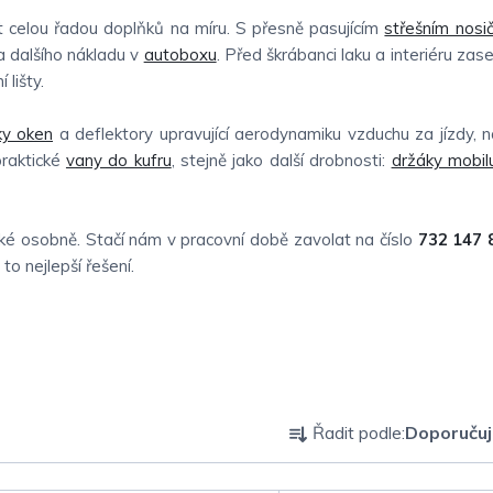
 celou řadou doplňků na míru. S přesně pasujícím
střešním nosi
 dalšího nákladu v
autoboxu
. Před škrábanci laku a interiéru zas
 lišty.
ky oken
a deflektory upravující aerodynamiku vzduchu za jízdy, 
praktické
vany do kufru
, stejně jako další drobnosti:
držáky mobil
é osobně. Stačí nám v pracovní době zavolat na číslo
732 147 
o nejlepší řešení.
Ř
Řadit podle:
Doporuču
a