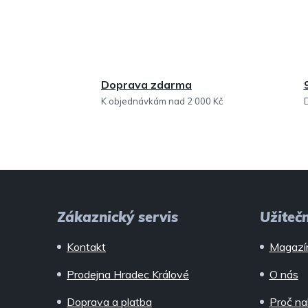
Doprava zdarma
K objednávkám nad 2 000 Kč
Z
á
Zákaznický servis
Užiteč
p
Kontakt
Magazí
a
Prodejna Hradec Králové
O nás
t
Doprava a platba
Proč na