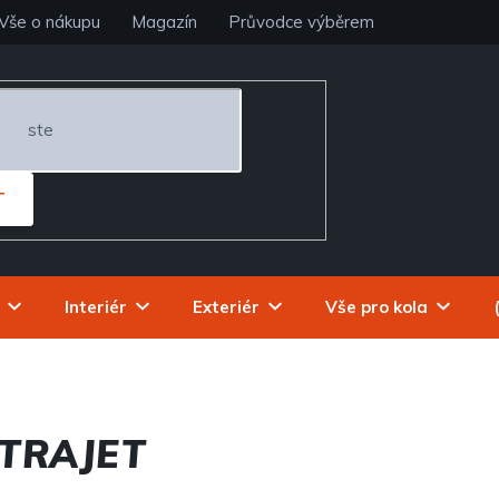
Vše o nákupu
Magazín
Průvodce výběrem
T
Interiér
Exteriér
Vše pro kola
TRAJET