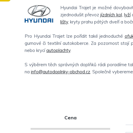
Hyundai Trajet je možné dovybavit
zjednodušit převoz
jízdních kol
,
lyží
a
lišty
, kryty prahu pátých dveří a boční
Pro Hyundai Trajet lze pořídit také jednoduché
ofu
gumové či textilní autokoberce. Za pozornost stojí 
nebo krycí
autoplachty
.
S výběrem těch správných doplňků rádi poradíme tak
na
info@autodoplnky-obchod.cz
. Společně vybereme t
P
Cena
o