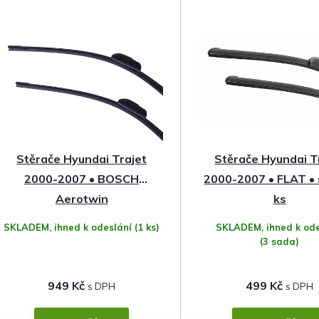
z
e
n
í
p
Stěrače Hyundai Trajet
Stěrače Hyundai T
r
2000-2007 • BOSCH
2000-2007 • FLAT •
o
Aerotwin
ks
SKLADEM, ihned k odeslání
(1 ks)
SKLADEM, ihned k ode
d
(3 sada)
u
949 Kč
499 Kč
k