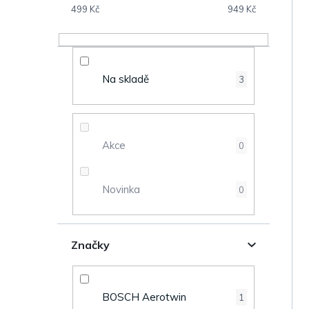
s
499
Kč
949
Kč
V
t
ý
r
Na skladě
3
p
a
i
n
s
Akce
0
n
p
Novinka
0
í
r
p
o
Značky
a
d
n
u
BOSCH Aerotwin
1