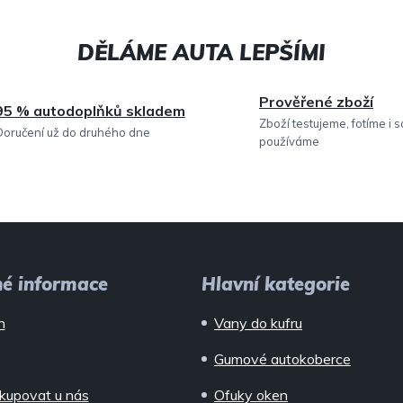
Prověřené zboží
95 % autodoplňků skladem
Zboží testujeme, fotíme i 
Doručení už do druhého dne
používáme
né informace
Hlavní kategorie
n
Vany do kufru
Gumové autokoberce
kupovat u nás
Ofuky oken