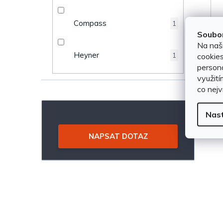
e
k
Compass
1
l
t
Soubor
Na naš
ů
Heyner
cookies
1
persona
využití
co nejv
Nas
NAPSAT DOTAZ