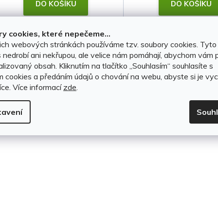
t
DO KOŠÍKU
DO KOŠÍKU
ů
y cookies, které nepečeme...
ich webových stránkách používáme tzv. soubory cookies. Tyto
O
 nedrobí ani nekřupou, ale velice nám pomáhají, abychom vám p
v
lizovaný obsah. Kliknutím na tlačítko ,,Souhlasím“ souhlasíte s
m cookies a předáním údajů o chování na webu, abyste si je vyc
l
íce.
Více informací
zde
.
á
tavení
Souh
d
a
c
í
p
r