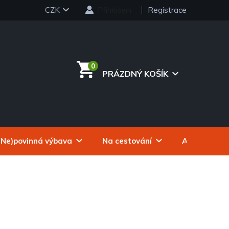
CZK
Přihlášení
Registrace
PRÁZDNÝ KOŠÍK
NÁKUPNÍ
KOŠÍK
(Ne)povinná výbava
Na cestování
Autokosmeti