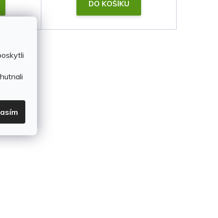
DO KOŠÍKU
oskytli
hutnali
lasím