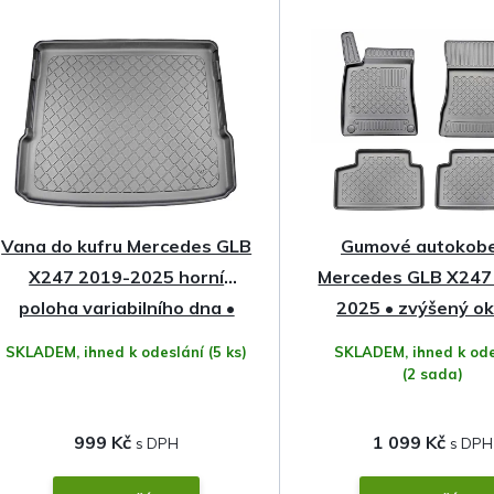
z
e
n
í
p
Vana do kufru Mercedes GLB
Gumové autokob
r
X247 2019-2025 horní
Mercedes GLB X247
o
poloha variabilního dna •
2025 • zvýšený ok
zvýšený okraj
Aristar
SKLADEM, ihned k odeslání
(5 ks)
SKLADEM, ihned k ode
d
(2 sada)
u
999 Kč
1 099 Kč
k