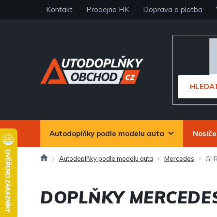
Přejít
Kontakt
Prodejna HK
Doprava a platba
na
obsah
HLEDA
Autodoplňky podle modelu auta
Nosiče
Domů
Autodoplňky podle modelu auta
Mercedes
GL
DOPLŇKY MERCEDE