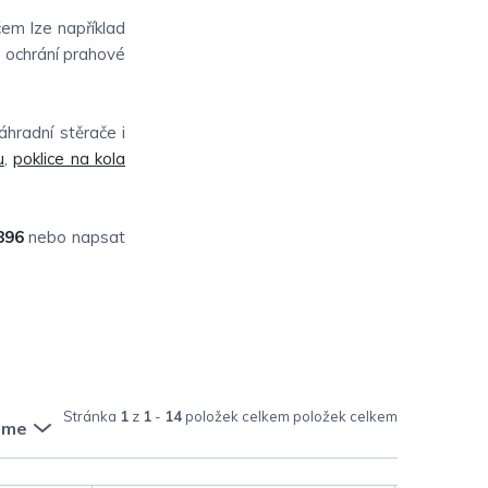
em lze například
e ochrání prahové
hradní stěrače i
u
,
poklice na kola
896
nebo napsat
Stránka
1
z
1
-
14
položek celkem
eme