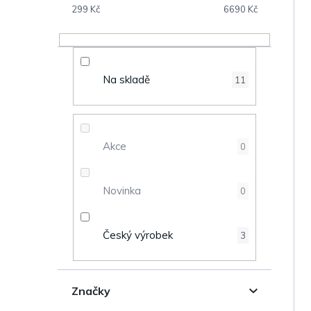
V
s
299
Kč
6690
Kč
ý
t
p
r
Na skladě
11
i
a
s
n
Akce
0
p
n
r
Novinka
0
í
o
p
Český výrobek
3
d
a
u
n
Značky