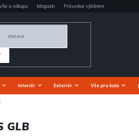
Vše o nákupu
Magazín
Průvodce výběrem
T
Interiér
Exteriér
Vše pro kola
B
S GLB