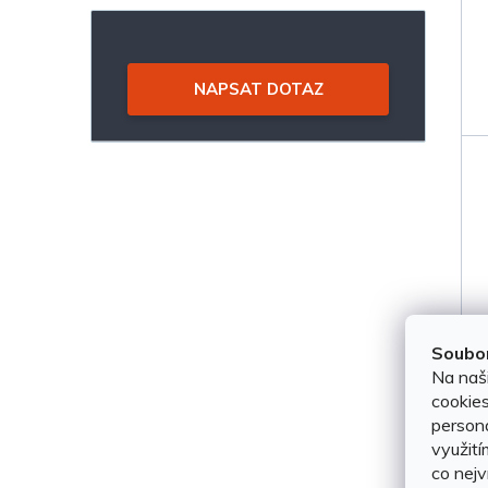
NAPSAT DOTAZ
Soubor
Na naš
cookies
persona
využití
co nejv