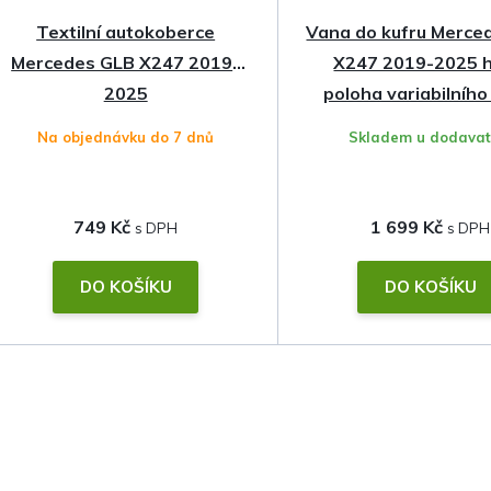
Textilní autokoberce
Vana do kufru Merce
Mercedes GLB X247 2019-
X247 2019-2025 h
2025
poloha variabilního
zvýšený okraj
Na objednávku do 7 dnů
Skladem u dodavat
749 Kč
1 699 Kč
DO KOŠÍKU
DO KOŠÍKU
O
v
l