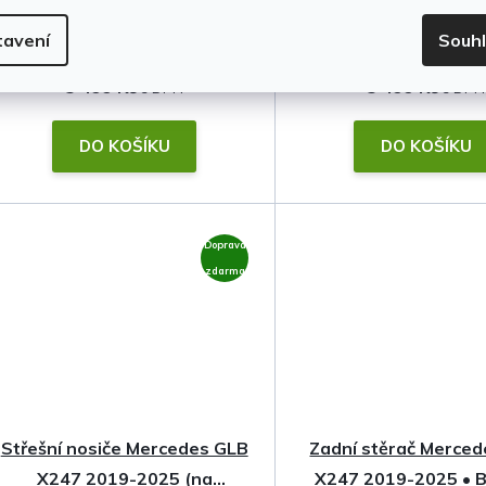
(5 sada)
(4 sada)
tavení
Souh
5 499 Kč
5 499 Kč
DO KOŠÍKU
DO KOŠÍKU
Doprava
zdarma
Střešní nosiče Mercedes GLB
Zadní stěrač Merce
X247 2019-2025 (na
X247 2019-2025 •