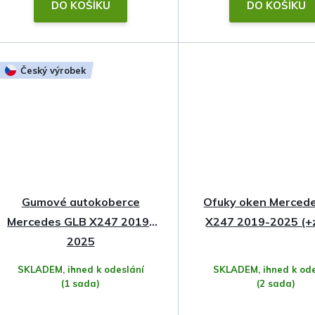
t
DO KOŠÍKU
DO KOŠÍKU
ů
Český výrobek
Gumové autokoberce
Ofuky oken Merced
Mercedes GLB X247 2019-
X247 2019-2025 (+
2025
SKLADEM, ihned k odeslání
SKLADEM, ihned k ode
(1 sada)
(2 sada)