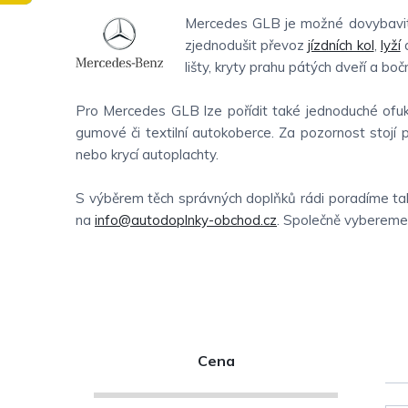
Mercedes GLB je možné dovybavit c
zjednodušit převoz
jízdních kol
,
lyží
a
lišty, kryty prahu pátých dveří a boční
Pro Mercedes GLB lze pořídit také jednoduché ofuky
gumové či textilní autokoberce. Za pozornost stojí p
nebo krycí autoplachty.
S výběrem těch správných doplňků rádi poradíme tak
na
info@autodoplnky-obchod.cz
. Společně vybereme t
P
Cena
o