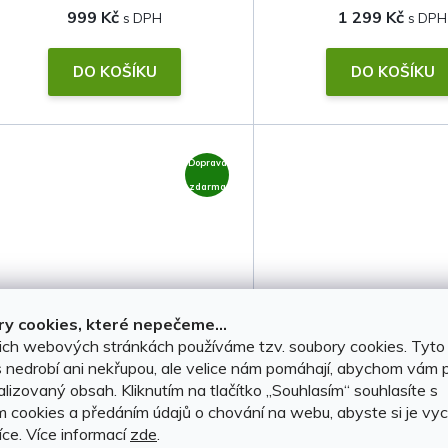
999 Kč
1 299 Kč
DO KOŠÍKU
DO KOŠÍKU
Doprava
zdarma
y cookies, které nepečeme...
ich webových stránkách používáme tzv. soubory cookies. Tyto
Střešní nosiče Mercedes GLB
Střešní nosiče Merce
 nedrobí ani nekřupou, ale velice nám pomáhají, abychom vám p
2019-2025 (na
II X248 2026- (
lizovaný obsah. Kliknutím na tlačítko ,,Souhlasím“ souhlasíte s
podélníky/hagusy) • ocel •
podélníky/hagusy) • 
m cookies a předáním údajů o chování na webu, abyste si je vyc
íce.
Více informací
zde
.
Thule
Thule
SKLADEM, ihned k odeslání
SKLADEM, ihned k ode