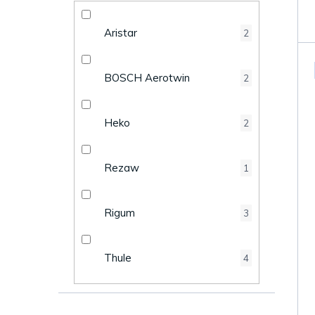
k
e
t
Aristar
2
l
ů
BOSCH Aerotwin
2
Heko
2
Rezaw
1
Rigum
3
Thule
4