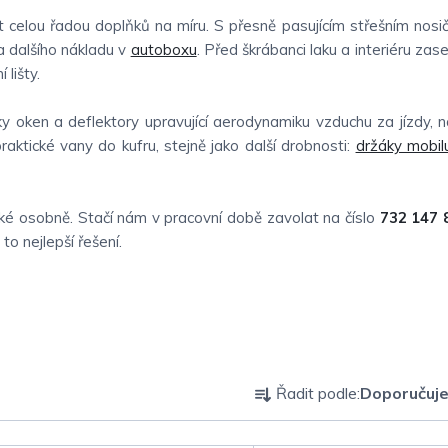
elou řadou doplňků na míru. S přesně pasujícím střešním nosič
 dalšího nákladu v
autoboxu
. Před škrábanci laku a interiéru zas
 lišty.
 oken a deflektory upravující aerodynamiku vzduchu za jízdy, ná
raktické vany do kufru, stejně jako další drobnosti:
držáky mobil
é osobně. Stačí nám v pracovní době zavolat na číslo
732 147 
o nejlepší řešení.
Ř
Řadit podle:
Doporučuj
a