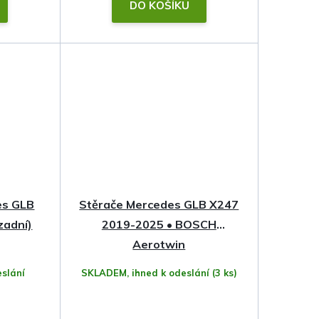
DO KOŠÍKU
es GLB
Stěrače Mercedes GLB X247
zadní)
2019-2025 • BOSCH
Aerotwin
slání
SKLADEM, ihned k odeslání
(3 ks)