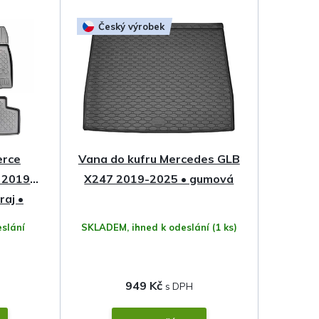
Český výrobek
erce
Vana do kufru Mercedes GLB
 2019-
X247 2019-2025 • gumová
raj •
slání
SKLADEM, ihned k odeslání
(1 ks)
949 Kč