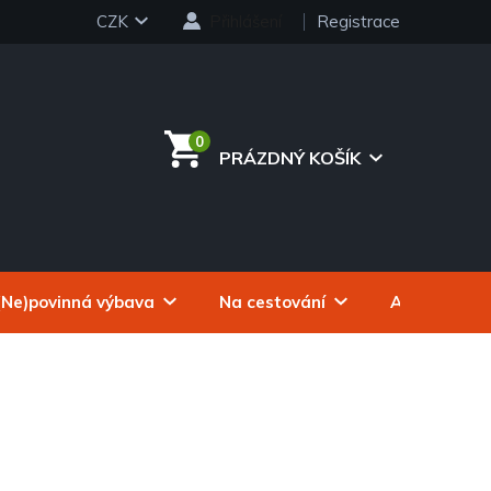
CZK
Přihlášení
Registrace
PRÁZDNÝ KOŠÍK
NÁKUPNÍ
KOŠÍK
(Ne)povinná výbava
Na cestování
Autokosmeti