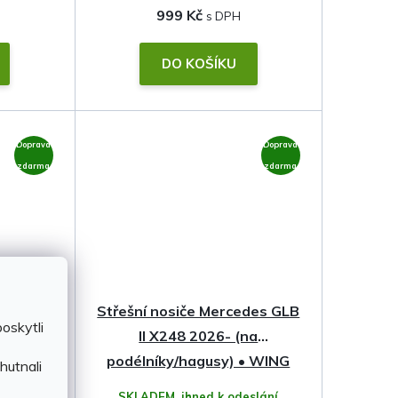
999 Kč
DO KOŠÍKU
Doprava
Doprava
zdarma
zdarma
des GLB
Střešní nosiče Mercedes GLB
oskytli
na
II X248 2026- (na
ocel •
podélníky/hagusy) • WING
hutnali
EVO • Thule
slání
SKLADEM, ihned k odeslání