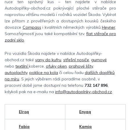
ruce ten správný kus – ten najdete v nabídce
Autodoplňky-obchod.cz pokrývající ploché stěrače pro
naprostou většinu modelů i ročníků vozidel Škoda. Vybírat
lze přitom z prověřených a dostupných kousků českého
dovozce
Compass
i kvalitních německých výrobků
Heyner
.
Samozřejmostí jsou také kompatibilní tzv.
flat stěrače pro
zadní sklo
.
Pro vozidla Škoda najdete v nabídce Autodoplňky-
obchod.cz také
vany do kufru
,
střešní nosiče
,
gumové
nebo
textilní
koberce,
ofuky oken
,
prahové lišty
,
autoplachty
,
poklice na kola
či celou řadu
dalších doplňků
na míru
. S jejich výběrem rádi poradíme osobně, v
pracovní době jsme dostupní na telefonu
732 147 896
,
kdykoli pak na e-mailu na
info@autodoplnky-obchod.cz
.
Elroq
Enyaq
Fabia
Kamiq