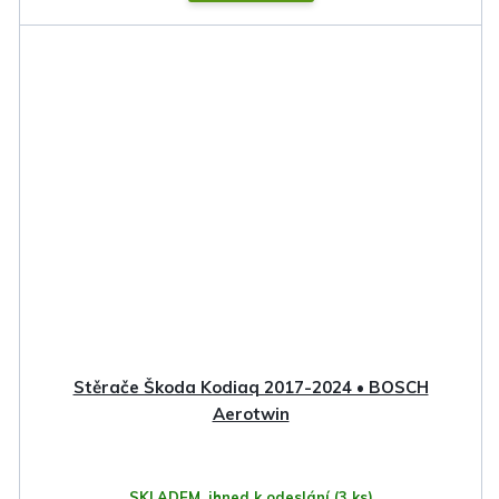
Stěrače Škoda Kodiaq 2017-2024 • BOSCH
Aerotwin
SKLADEM, ihned k odeslání
(3 ks)