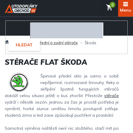
Přejít
NÁKUP
na
obsah
KOŠÍK
Domů
Exteriér
Přední a zadní stěrače
Škoda
HLEDAT
STĚRAČE FLAT ŠKODA
Špinavé přední sklo je samo o sobě
nepříjemné, rozmazané šmouhy, fleky a
skřípění špatně fungujících stěračů
dokáží celou situaci ještě o kus zhoršit. Přestože
stěrače
vydrží i několik sezón, jednou za čas je prostě potřeba je
vyměnit; horké slunce umělou hmotu postupně zvlňuje,
studená zima a led zase způsobují puchření a praskání.
Samotná výměna naštěstí není nic složitého, stačí mít po