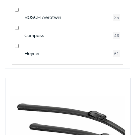
BOSCH Aerotwin
35
Compass
46
Heyner
61
V
ý
p
i
s
p