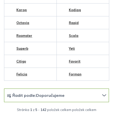
Karoq
Kodiaq
Octavia
Rapid
Roomster
Scala
Superb
Yeti
Citigo
Favorit
Felicia
Forman
Ř
Řadit podle:
Doporučujeme
a
z
Stránka
1
z
5
-
142
položek celkem