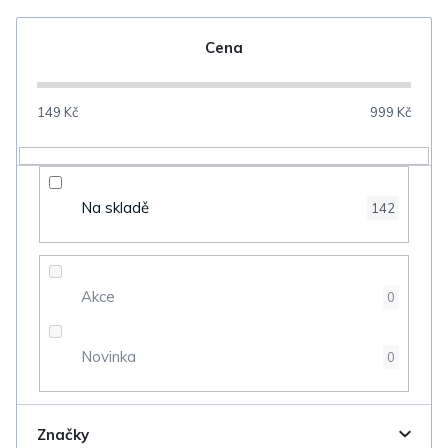
e
n
Cena
í
p
149
Kč
999
Kč
r
o
d
Na skladě
142
u
k
t
Akce
0
ů
Novinka
0
Značky