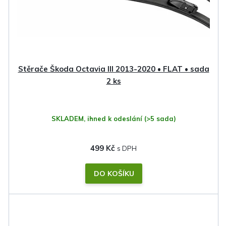
r
o
d
u
k
Stěrače Škoda Octavia III 2013-2020 • FLAT • sada
t
2 ks
ů
SKLADEM, ihned k odeslání
(>5 sada)
499 Kč
DO KOŠÍKU