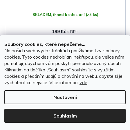
SKLADEM, ihned k odeslání
(>5 ks)
199 Kč
Soubory cookies, které nepečeme...
DO KOŠÍKU
Na našich webových stránkách používáme tzv. soubory
cookies. Tyto cookies nedrobí ani nekřupou, ale velice nám
pomáhají, abychom vám poskytli personalizovaný obsah.
Kliknutím na tlačítko ,,Souhlasím“ souhlasíte s využitím
cookies a předáním údajů o chování na webu, abyste si je
vychutnali co nejvíce.
Více informací
zde
.
Nastavení
Souhlasím