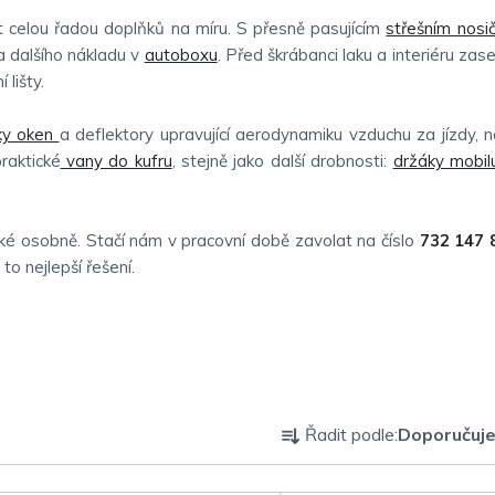
 celou řadou doplňků na míru. S přesně pasujícím
střešním nosi
 dalšího nákladu v
autoboxu
. Před škrábanci laku a interiéru zas
 lišty.
ky oken
a deflektory upravující aerodynamiku vzduchu za jízdy, 
raktické
vany do kufru
, stejně jako další drobnosti:
držáky mobil
é osobně. Stačí nám v pracovní době zavolat na číslo
732 147 
o nejlepší řešení.
Ř
Řadit podle:
Doporučuj
a