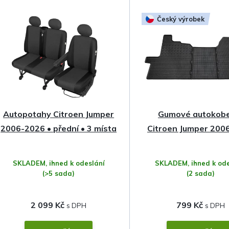
z
Český výrobek
e
n
í
p
Autopotahy Citroen Jumper
Gumové autokob
r
2006-2026 • přední • 3 místa
Citroen Jumper 200
o
SKLADEM, ihned k odeslání
SKLADEM, ihned k ode
d
(>5 sada)
(2 sada)
u
2 099 Kč
799 Kč
k