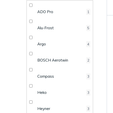
k
e
t
ADO Pro
1
l
ů
Alu-Frost
5
Argo
4
BOSCH Aerotwin
2
Compass
3
Heko
3
Heyner
3