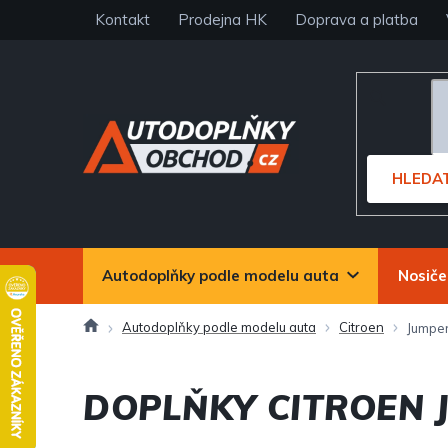
Přejít
Kontakt
Prodejna HK
Doprava a platba
na
obsah
HLEDA
Autodoplňky podle modelu auta
Nosiče
Domů
Autodoplňky podle modelu auta
Citroen
Jumpe
DOPLŇKY CITROEN 