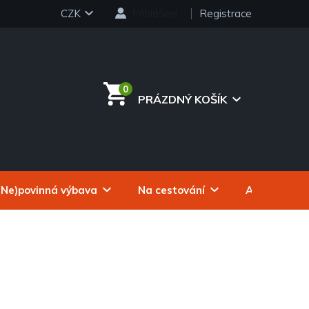
CZK
Přihlášení
Registrace
PRÁZDNÝ KOŠÍK
NÁKUPNÍ
KOŠÍK
(Ne)povinná výbava
Na cestování
Autokosmeti