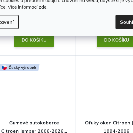
m cookies a předáním údajů o chování na webu, abyste si je vyc
(1 sada)
íce.
Více informací
zde
.
tavení
Souh
3 699 Kč
899 Kč
DO KOŠÍKU
DO KOŠÍKU
Český výrobek
Gumové autokoberce
Ofuky oken Citroen
Citroen Jumper 2006-2026 •
1994-2006