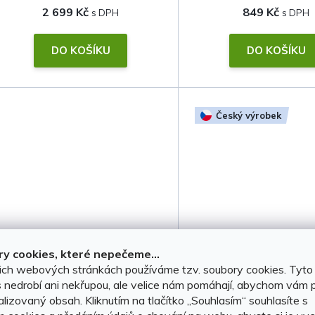
2 699 Kč
849 Kč
DO KOŠÍKU
DO KOŠÍKU
Český výrobek
Plachta na auto Citroen
Textilní autokoberce
y cookies, které nepečeme...
Jumper 2006-2026 L3H2 •
Jumper 2006-2
ich webových stránkách používáme tzv. soubory cookies. Tyto
 nedrobí ani nekřupou, ale velice nám pomáhají, abychom vám p
voděodolná • membrána
lizovaný obsah. Kliknutím na tlačítko ,,Souhlasím“ souhlasíte s
SKLADEM, ihned k odeslání
(2 ks)
SKLADEM, ihned k ode