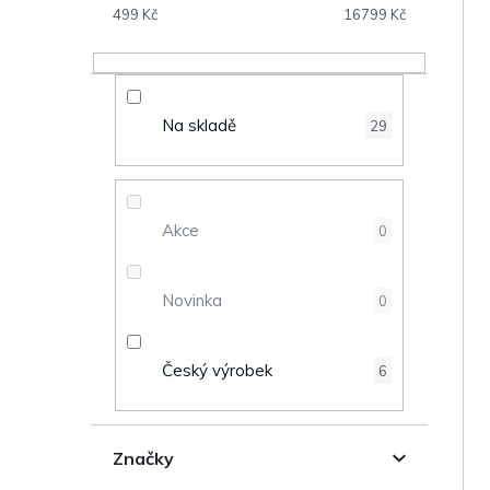
V
s
499
Kč
16799
Kč
ý
t
p
r
Na skladě
29
i
a
s
n
Akce
0
p
n
r
Novinka
0
í
o
p
Český výrobek
6
d
a
u
n
Značky