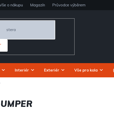
Vše o nákupu
Magazín
Průvodce výběrem
T
Interiér
Exteriér
Vše pro kola
r
JUMPER