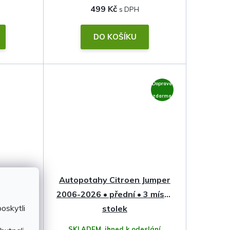
499 Kč
DO KOŠÍKU
Doprava
zdarma
 Citroen
Autopotahy Citroen Jumper
026
2006-2026 • přední • 3 místa
oskytli
stolek
slání
SKLADEM, ihned k odeslání