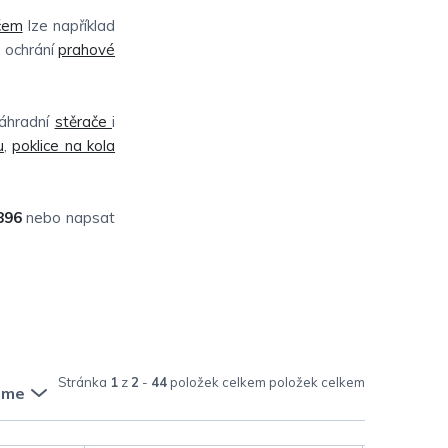
čem
lze například
e ochrání
prahové
náhradní
stěrače
i
u
,
poklice na kola
896
nebo napsat
Stránka
1
z
2
-
44
položek celkem
eme