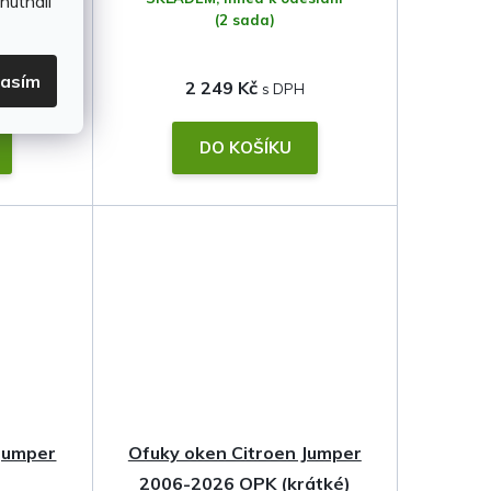
hutnali
(2 sada)
lasím
2 249 Kč
DO KOŠÍKU
 Jumper
Ofuky oken Citroen Jumper
2006-2026 OPK (krátké)