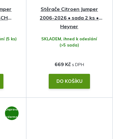
umper
Stěrače Citroen Jumper
SCH
2006-2026 • sada 2 ks •
Heyner
ání
(5 ks)
SKLADEM, ihned k odeslání
(>5 sada)
669 Kč
DO KOŠÍKU
Doprava
zdarma