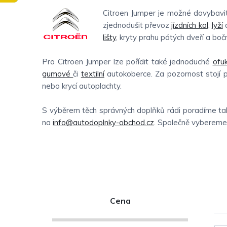
Citroen Jumper je možné dovybavit
zjednodušit převoz
jízdních kol
,
lyží
a
lišty
, kryty prahu pátých dveří a boční
Pro Citroen Jumper lze pořídit také jednoduché
ofu
gumové
či
textilní
autokoberce. Za pozornost stojí p
nebo krycí autoplachty.
S výběrem těch správných doplňků rádi poradíme tak
na
info@autodoplnky-obchod.cz
. Společně vybereme t
P
Cena
o