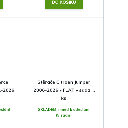
DO KOŠÍKU
erce
Stěrače Citroen Jumper
2-2026
2006-2026 • FLAT • sada 2
ks
slání
SKLADEM, ihned k odeslání
(5 sada)