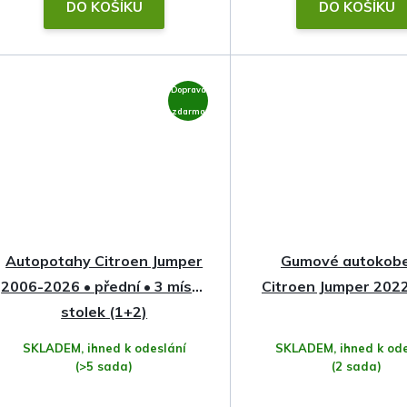
t
DO KOŠÍKU
DO KOŠÍKU
ů
Doprava
zdarma
Autopotahy Citroen Jumper
Gumové autokob
2006-2026 • přední • 3 místa
Citroen Jumper 202
stolek (1+2)
SKLADEM, ihned k odeslání
SKLADEM, ihned k ode
(>5 sada)
(2 sada)