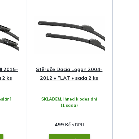
II 2015-
Stěrače Dacia Logan 2004-
 2 ks
2012 • FLAT • sada 2 ks
slání
SKLADEM, ihned k odeslání
(1 sada)
499 Kč