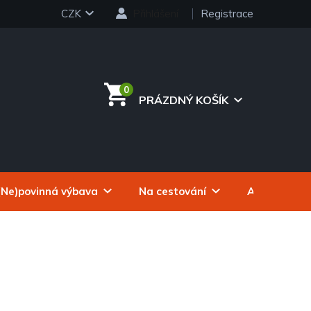
CZK
Přihlášení
Registrace
PRÁZDNÝ KOŠÍK
NÁKUPNÍ
KOŠÍK
(Ne)povinná výbava
Na cestování
Autokosmeti