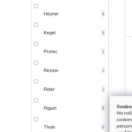
Heyner
6
Kegel
8
Protec
2
Rezaw
2
Rider
2
Soubor
Rigum
9
Na naš
cookies
persona
Thule
6