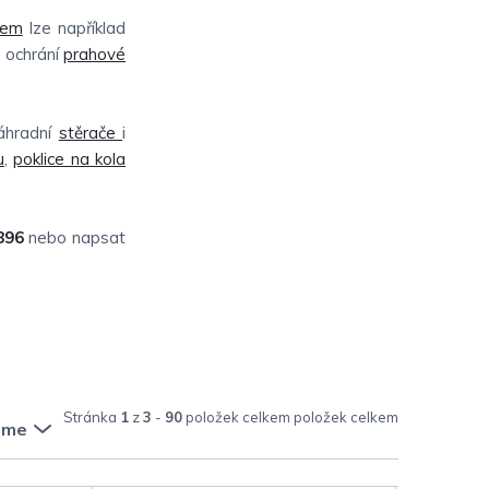
čem
lze například
e ochrání
prahové
náhradní
stěrače
i
u
,
poklice na kola
896
nebo napsat
Stránka
1
z
3
-
90
položek celkem
eme