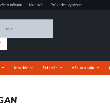
Vše o nákupu
Magazín
Průvodce výběrem
T
Interiér
Exteriér
Vše pro kola
OGAN