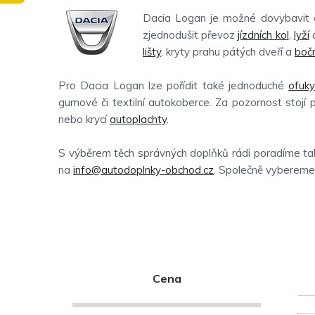
Dacia Logan je možné dovybavit c
zjednodušit převoz
jízdních kol
,
lyží
a
lišty
, kryty prahu pátých dveří a
bočn
Pro Dacia Logan lze pořídit také jednoduché
ofuk
gumové či textilní autokoberce. Za pozornost stojí 
nebo krycí
autoplachty
.
S výběrem těch správných doplňků rádi poradíme tak
na
info@autodoplnky-obchod.cz
. Společně vybereme t
P
Cena
o