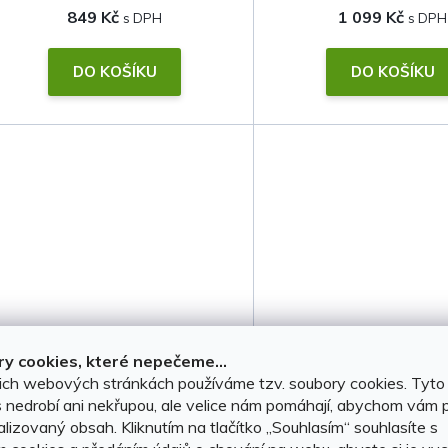
849 Kč
1 099 Kč
DO KOŠÍKU
DO KOŠÍKU
Ofuky oken Dacia Logan II
Plachta na auto Daci
y cookies, které nepečeme...
2012-2020
II 2013-2020 MC
ich webových stránkách používáme tzv. soubory cookies. Tyto
 nedrobí ani nekřupou, ale velice nám pomáhají, abychom vám p
nepromokavá • pr
lizovaný obsah. Kliknutím na tlačítko ,,Souhlasím“ souhlasíte s
membrána
SKLADEM, ihned k odeslání
SKLADEM, ihned k odesl