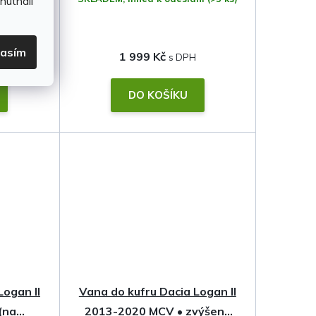
hutnali
lasím
1 999 Kč
DO KOŠÍKU
Logan II
Vana do kufru Dacia Logan II
(na
2013-2020 MCV • zvýšený