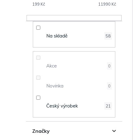
V
s
199
Kč
11990
Kč
ý
t
p
r
Na skladě
58
i
a
s
n
Akce
0
p
n
r
Novinka
0
í
o
p
Český výrobek
21
d
a
u
n
Značky