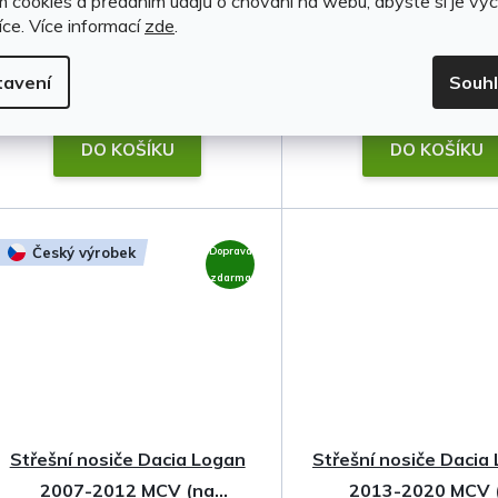
m cookies a předáním údajů o chování na webu, abyste si je vyc
(1 sada)
íce.
Více informací
zde
.
tavení
Souh
899 Kč
1 999 Kč
DO KOŠÍKU
DO KOŠÍKU
Český výrobek
Doprava
zdarma
Střešní nosiče Dacia Logan
Střešní nosiče Dacia 
2007-2012 MCV (na
2013-2020 MCV 