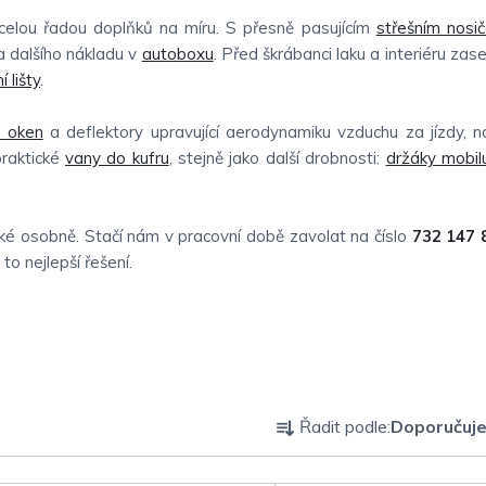
elou řadou doplňků na míru. S přesně pasujícím
střešním nosi
 dalšího nákladu v
autoboxu
. Před škrábanci laku a interiéru zas
í lišty
.
y oken
a deflektory upravující aerodynamiku vzduchu za jízdy, 
praktické
vany do kufru
, stejně jako další drobnosti:
držáky mobil
é osobně. Stačí nám v pracovní době zavolat na číslo
732 147 
o nejlepší řešení.
Ř
Řadit podle:
Doporučuj
a