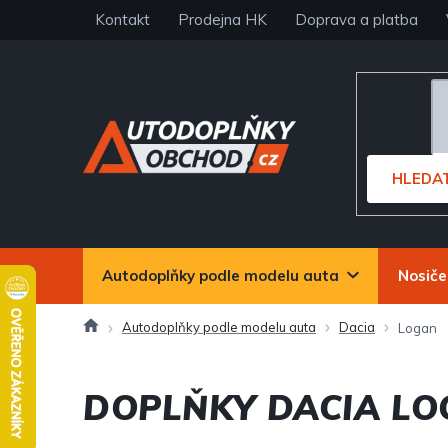
Přejít
Kontakt
Prodejna HK
Doprava a platba
na
obsah
HLEDA
Autodoplňky podle modelu auta
Nosiče
Domů
Autodoplňky podle modelu auta
Dacia
Logan
DOPLŇKY DACIA L