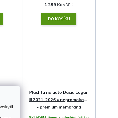
1 299 Kč
DO KOŠÍKU
a Logan
Plachta na auto Dacia Logan
V •
III 2021-2026 • nepromokavá
oskytli
emium
• premium membrána
ání
(>5 ks)
SKLADEM, ihned k odeslání
(>5 ks)