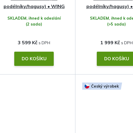
podélníky/hagusy) • WING
podélníky/hagusy) •
Profile Black • Hakr
Compass
SKLADEM, ihned k odeslání
SKLADEM, ihned k ode
(2 sada)
(>5 sada)
3 599 Kč
1 999 Kč
DO KOŠÍKU
DO KOŠÍKU
Český výrobek