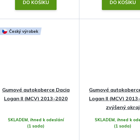
t
DO KOŠÍKU
DO KOŠÍKU
ů
Český výrobek
Gumové autokoberce Dacia
Gumové autokoberce
Logan II (MCV) 2013-2020
Logan II (MCV) 2013
zvýšený okraj
SKLADEM, ihned k odeslání
SKLADEM, ihned k ode
(1 sada)
(1 sada)