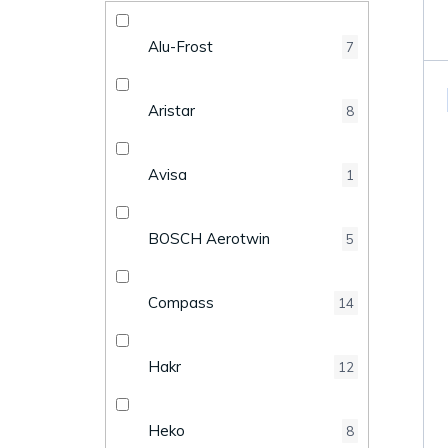
k
e
t
Alu-Frost
7
l
ů
Aristar
8
Avisa
1
BOSCH Aerotwin
5
Compass
14
Hakr
12
Heko
8