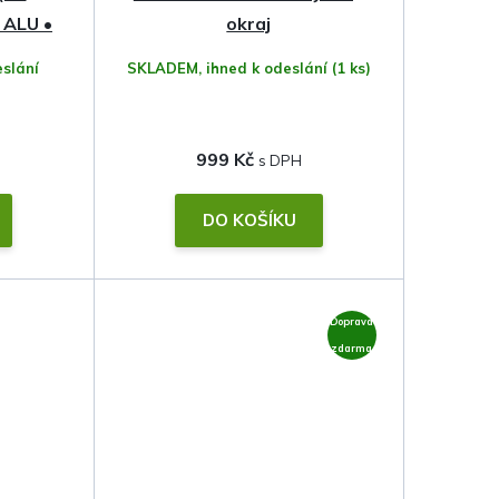
 ALU •
okraj
slání
SKLADEM, ihned k odeslání
(1 ks)
999 Kč
DO KOŠÍKU
Doprava
zdarma