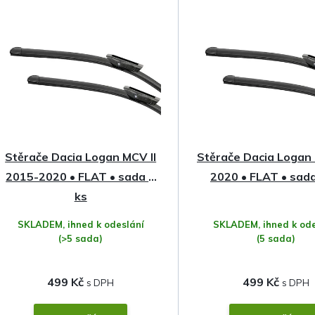
z
e
n
í
p
Stěrače Dacia Logan MCV II
Stěrače Dacia Logan 
r
2015-2020 • FLAT • sada 2
2020 • FLAT • sada
o
ks
SKLADEM, ihned k odeslání
SKLADEM, ihned k ode
d
(>5 sada)
(5 sada)
u
499 Kč
499 Kč
k