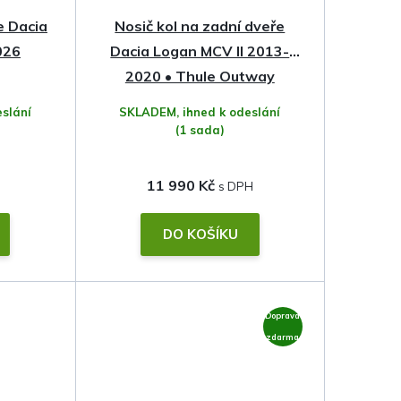
 Dacia
Nosič kol na zadní dveře
026
Dacia Logan MCV II 2013-
2020 • Thule Outway
Platform 2
slání
SKLADEM, ihned k odeslání
(1 sada)
11 990 Kč
DO KOŠÍKU
Doprava
zdarma