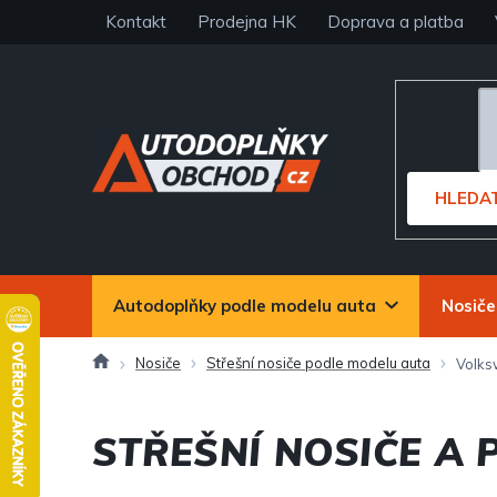
Přejít
Kontakt
Prodejna HK
Doprava a platba
na
obsah
HLEDA
Autodoplňky podle modelu auta
Nosiče
Domů
Nosiče
Střešní nosiče podle modelu auta
Volk
STŘEŠNÍ NOSIČE A