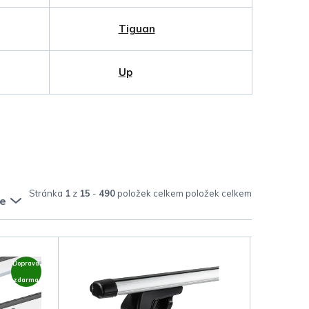
Tiguan
Up
Stránka
1
z
15
-
490
položek celkem
e
Doprava
zdarma