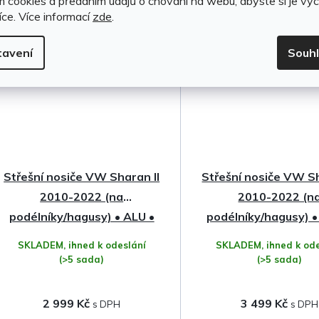
m cookies a předáním údajů o chování na webu, abyste si je vyc
íce.
Více informací
zde
.
Český výrobek
Český výrobek
Doprava
tavení
Souh
zdarma
Střešní nosiče VW Sharan II
Střešní nosiče VW Sh
2010-2022 (na
2010-2022 (n
podélníky/hagusy) • ALU •
podélníky/hagusy) 
Hakr
Profile • Hakr
SKLADEM, ihned k odeslání
SKLADEM, ihned k ode
(>5 sada)
(>5 sada)
2 999 Kč
3 499 Kč