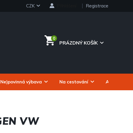
CZK
Přihlášení
Registrace
PRÁZDNÝ KOŠÍK
NÁKUPNÍ
KOŠÍK
(Ne)povinná výbava
Na cestování
Autokosmeti
GEN VW