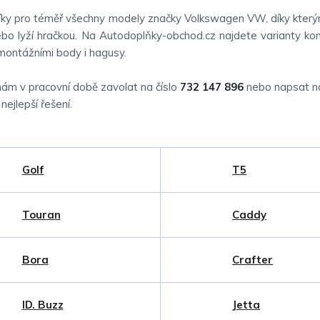
níky pro téměř všechny modely značky Volkswagen VW, díky který
ebo lyží hračkou. Na Autodoplňky-obchod.cz najdete varianty kom
 montážními body i hagusy.
nám v pracovní době zavolat na číslo
732 147 896
nebo napsat n
ejlepší řešení.
Golf
T5
Touran
Caddy
Bora
Crafter
ID. Buzz
Jetta