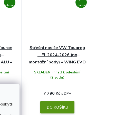
zdarma
zdarma
Touran
Střešní nosiče VW Touareg
a
III FL 2024-2026 (na
 ALU •
montážní body) • WING EVO
• Thule
slání
SKLADEM, ihned k odeslání
(2 sada)
7 790 Kč
oskytli
DO KOŠÍKU