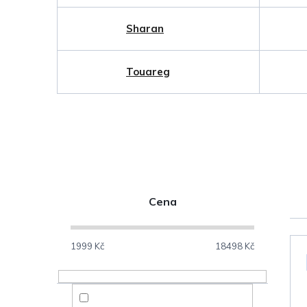
Sharan
Touareg
P
Cena
o
V
s
1999
Kč
18498
Kč
ý
t