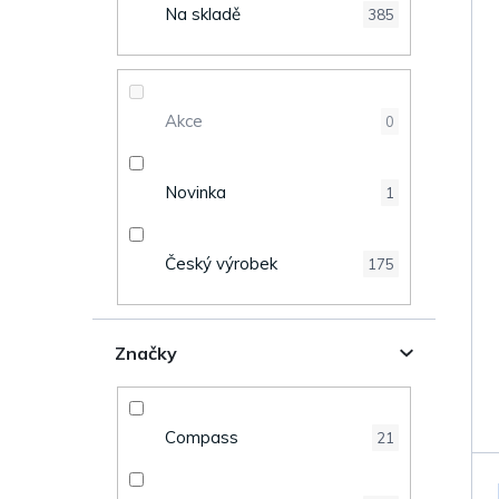
p
r
Na skladě
385
i
a
s
n
Akce
0
p
n
r
Novinka
1
í
o
p
Český výrobek
175
d
a
u
n
Značky
k
e
t
Compass
21
l
ů