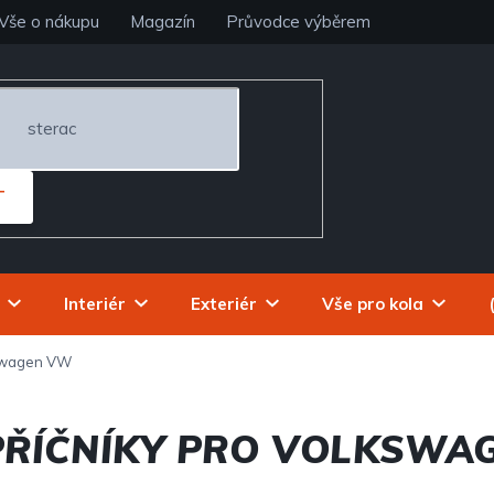
Vše o nákupu
Magazín
Průvodce výběrem
T
Interiér
Exteriér
Vše pro kola
swagen VW
 PŘÍČNÍKY PRO VOLKSWA