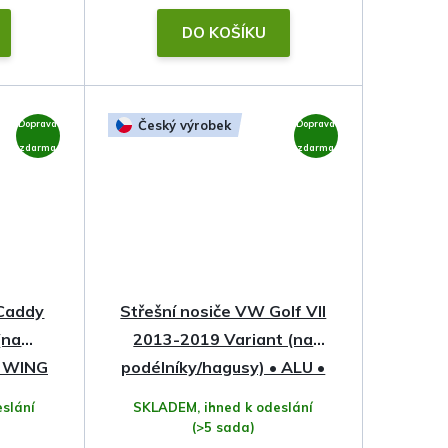
DO KOŠÍKU
Český výrobek
Doprava
Doprava
zdarma
zdarma
 Caddy
Střešní nosiče VW Golf VII
(na
2013-2019 Variant (na
• WING
podélníky/hagusy) • ALU •
Hakr
slání
SKLADEM, ihned k odeslání
(>5 sada)