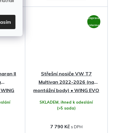
hutnali
Doprava
Doprava
lasím
zdarma
zdarma
aran II
Střešní nosiče VW T7
a
Multivan 2022-2026 (na
• WING
montážní body) • WING EVO
• Thule
slání
SKLADEM, ihned k odeslání
(>5 sada)
7 790 Kč