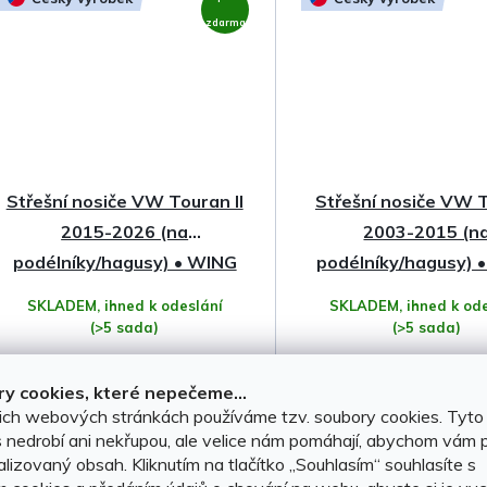
zdarma
Střešní nosiče VW Touran II
Střešní nosiče VW 
2015-2026 (na
2003-2015 (n
podélníky/hagusy) • WING
podélníky/hagusy) •
Profile Black • Hakr
Hakr
SKLADEM, ihned k odeslání
SKLADEM, ihned k ode
(>5 sada)
(>5 sada)
y cookies, které nepečeme...
3 599 Kč
2 999 Kč
ich webových stránkách používáme tzv. soubory cookies. Tyto
 nedrobí ani nekřupou, ale velice nám pomáhají, abychom vám p
DO KOŠÍKU
DO KOŠÍKU
lizovaný obsah. Kliknutím na tlačítko ,,Souhlasím“ souhlasíte s