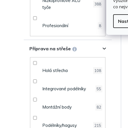
využití
Nízkoprofilové ALU
388
co nejv
tyče
Nas
Profesionální
8
Příprava na střeše
Holá střecha
108
Integrované podélníky
55
Montážní body
82
Podélníky/hagusy
215