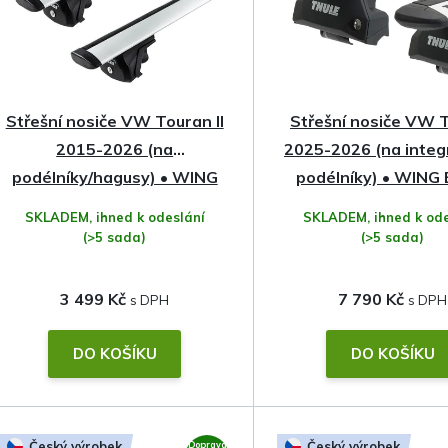
n
í
p
Střešní nosiče VW Touran II
Střešní nosiče VW 
r
2015-2026 (na
2025-2026 (na inte
o
podélníky/hagusy) • WING
podélníky) • WING 
Profile • Hakr
Thule
SKLADEM, ihned k odeslání
SKLADEM, ihned k ode
d
(>5 sada)
(>5 sada)
u
3 499 Kč
7 790 Kč
k
t
DO KOŠÍKU
DO KOŠÍKU
ů
Český výrobek
Český výrobek
Doprava