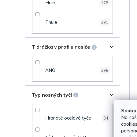
Hakr
178
Thule
291
T drážka v profilu nosiče
ANO
396
Typ nosných tyčí
Soubor
Na naš
Hranaté ocelové tyče
94
cookies
persona