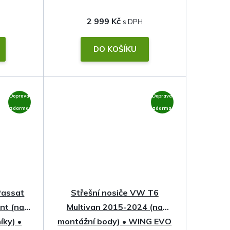
2 999 Kč
DO KOŠÍKU
Doprava
Doprava
zdarma
zdarma
Passat
Střešní nosiče VW T6
nt (na
Multivan 2015-2024 (na
íky) •
montážní body) • WING EVO