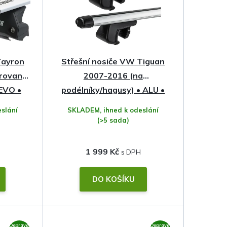
Tayron
Střešní nosiče VW Tiguan
grované
2007-2016 (na
EVO •
podélníky/hagusy) • ALU •
Compass (v.1)
slání
SKLADEM, ihned k odeslání
(>5 sada)
1 999 Kč
DO KOŠÍKU
Doprava
Doprava