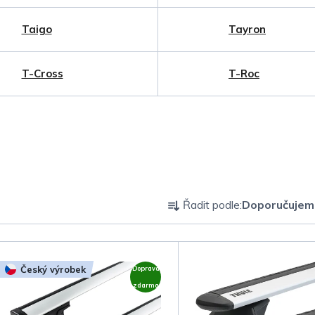
Taigo
Tayron
T-Cross
T-Roc
Ř
Řadit podle:
Doporučujem
a
z
Český výrobek
Doprava
e
zdarma