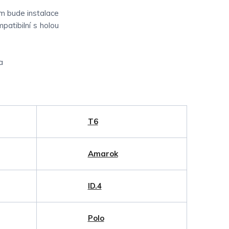
m bude instalace
patibilní s holou
a
T6
Amarok
ID.4
Polo