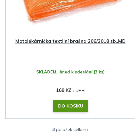
Motolékárnička textilní brašna 206/2018 sb..MD
SKLADEM, ihned k odeslání
(3 ks)
169 Kč
DO KOŠÍKU
3
položek celkem
O