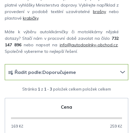
platné vyhlášky Ministerstva dopravy. Vybírejte například z
provedení v podobě textilní uzavíratelné
brašny
nebo
plastové
krabičky
.
Máte k výběru autolékárničky či motolékárny nějaké
dotazy? Stačí nám v pracovní době zavolat na číslo
732
147 896
nebo napsat na
info@autodoplnky-obchod.cz
.
Společně vybereme to nejlepší řešení.
Ř
Řadit podle:
Doporučujeme
a
z
Stránka
1
z
1
-
3
položek celkem
e
n
Cena
í
p
169
Kč
259
Kč
r