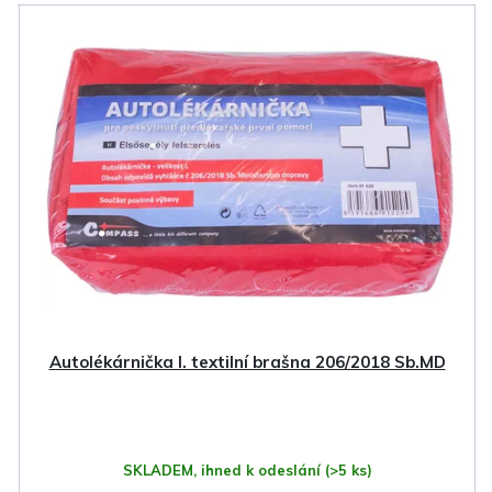
V
ý
p
i
s
p
r
o
d
u
k
Autolékárnička I. textilní brašna 206/2018 Sb.MD
t
ů
SKLADEM, ihned k odeslání
(>5 ks)