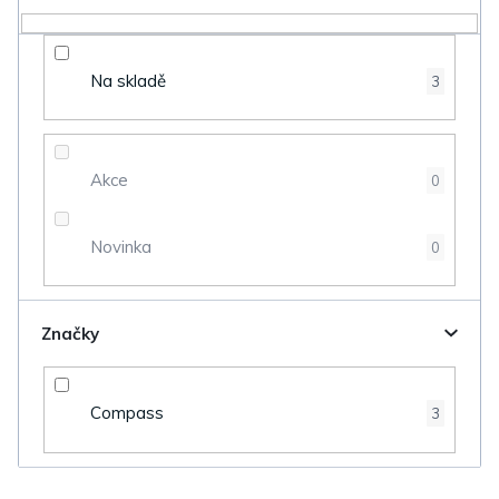
o
d
Na skladě
3
u
k
t
Akce
0
ů
Novinka
0
Značky
Compass
3