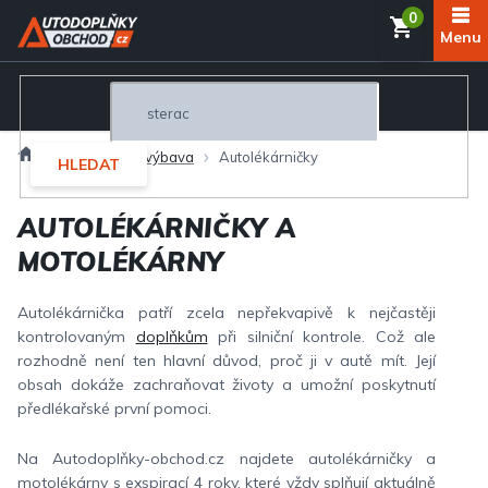
Přejít
NÁKUP
na
obsah
KOŠÍK
Domů
(Ne)povinná výbava
Autolékárničky
HLEDAT
AUTOLÉKÁRNIČKY A
MOTOLÉKÁRNY
Autolékárnička patří zcela nepřekvapivě k nejčastěji
kontrolovaným
doplňkům
při silniční kontrole. Což ale
rozhodně není ten hlavní důvod, proč ji v autě mít. Její
obsah dokáže zachraňovat životy a umožní poskytnutí
předlékařské první pomoci.
Na Autodoplňky-obchod.cz najdete autolékárničky a
motolékárny s exspirací 4 roky, které vždy splňují aktuálně