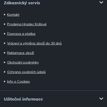
Zákaznický servis
u
á
p
Kontakt
a
Prodejna Hradec Králové
t
í
Doprava a platba
Vrácení a výměna zboží do 30 dnů
Reklamace zboží
Obchodní podmínky
Ochrana osobních údajů
Info o Cookies
Užitečné informace