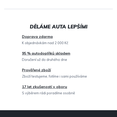
v
l
á
d
a
c
Doprava zdarma
í
K objednávkám nad 2 000 Kč
p
95 % autodoplňků skladem
r
Doručení už do druhého dne
v
Prověřené zboží
k
Zboží testujeme, fotíme i sami používáme
y
v
17 let zkušeností v oboru
ý
S výběrem rádi poradíme osobně
p
i
Z
s