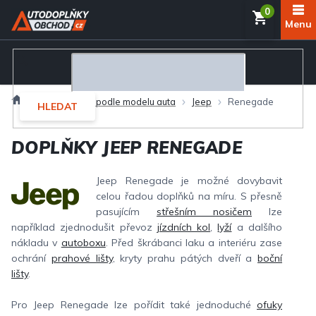
Přejít
NÁKUP
na
obsah
KOŠÍK
Domů
Autodoplňky podle modelu auta
Jeep
Renegade
HLEDAT
DOPLŇKY JEEP RENEGADE
Jeep Renegade je možné dovybavit
celou řadou doplňků na míru. S přesně
pasujícím
střešním nosičem
lze
například zjednodušit převoz
jízdních kol
,
lyží
a dalšího
nákladu v
autoboxu
. Před škrábanci laku a interiéru zase
ochrání
prahové lišty
, kryty prahu pátých dveří a
boční
lišty
.
Pro Jeep Renegade lze pořídit také jednoduché
ofuky