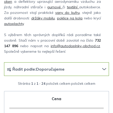
oken
a deflektory upravující aerodynamiku vzduchu za
jízdy, náhradní stěrače i
gumové
či
textilní
autokoberce.
Za pozornost stojí praktické
vany do kufru
, stejně jako
další drobnosti:
držáky mobilu
,
poklice na kola
nebo krycí
autoplachty
.
S výběrem těch správných doplňků rádi poradíme také
osobně. Stačí nám v pracovní době zavolat na číslo
732
147 896
nebo napsat na
info@autodoplnky-obchod.cz
.
Společně vybereme to nejlepší řešení.
Ř
Řadit podle:
Doporučujeme
a
z
Stránka
1
z
1
-
24
položek celkem
e
n
Cena
í
p