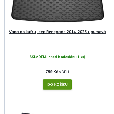
o
d
u
k
Vana do kufru Jeep Renegade 2014-2025 • gumová
t
ů
SKLADEM, ihned k odeslání
(1 ks)
799 Kč
DO KOŠÍKU