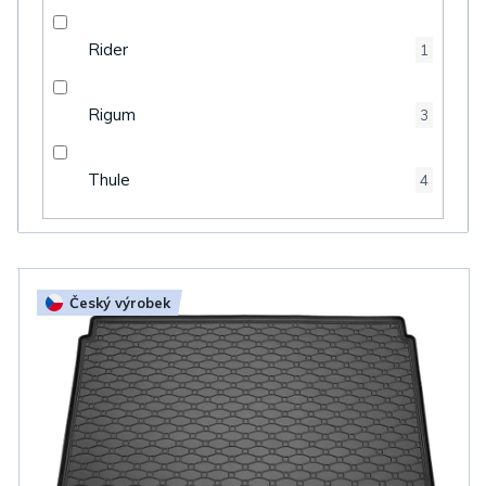
Rider
1
Rigum
3
Thule
4
V
Český výrobek
ý
p
i
s
p
r