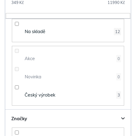
349
Kč
11990
Kč
r
o
d
Na skladě
12
u
k
t
Akce
0
ů
Novinka
0
Český výrobek
3
Značky