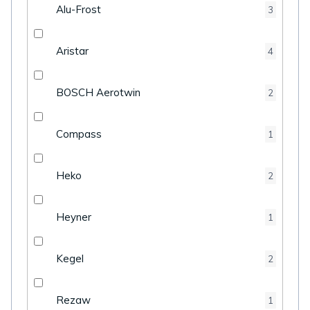
Alu-Frost
3
Aristar
4
BOSCH Aerotwin
2
Compass
1
Heko
2
Heyner
1
Kegel
2
Rezaw
1