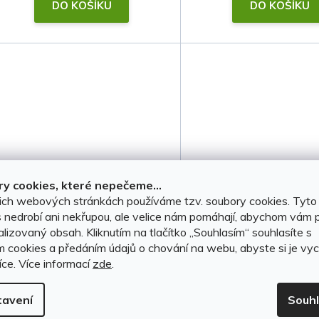
t
DO KOŠÍKU
DO KOŠÍKU
ů
y cookies, které nepečeme...
ich webových stránkách používáme tzv. soubory cookies. Tyto
Plachta na auto Cupra
Stěrače Cupra Tav
 nedrobí ani nekřupou, ale velice nám pomáhají, abychom vám p
Tavascan 2024-2026 •
2024-2026 • BO
lizovaný obsah. Kliknutím na tlačítko ,,Souhlasím“ souhlasíte s
voděodolná • membrána
Aerotwin
m cookies a předáním údajů o chování na webu, abyste si je vyc
íce.
Více informací
zde
.
SKLADEM, ihned k odeslání
(3 ks)
SKLADEM, ihned k odesl
tavení
Souh