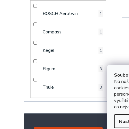
k
e
t
BOSCH Aerotwin
1
l
ů
Compass
1
Kegel
1
Rigum
3
Soubor
Na naš
Thule
cookies
3
persona
využití
co nejv
Nas