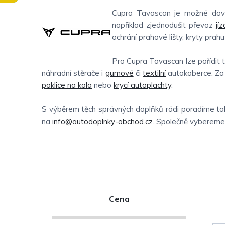
Cupra Tavascan je možné dovy
například zjednodušit převoz
jí
ochrání prahové lišty, kryty prahu
Pro Cupra Tavascan lze pořídit 
náhradní stěrače i
gumové
či
textilní
autokoberce. Za 
poklice na kola
nebo
krycí autoplachty
.
S výběrem těch správných doplňků rádi poradíme tak
na
info@autodoplnky-obchod.cz
. Společně vybereme t
P
Cena
o