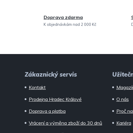
Doprava zdarma
K objednávkám nad 2 000 Kč
Z
á
Zákaznický servis
Užiteč
p
Kontakt
Magazí
a
Prodejna Hradec Králové
O nás
t
Doprava a platba
Proč na
í
Vrácení a výměna zboží do 30 dnů
Kariéra