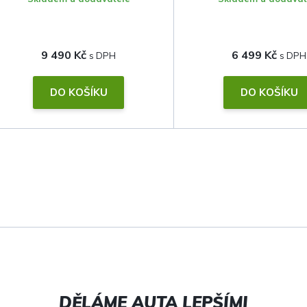
9 490 Kč
6 499 Kč
DO KOŠÍKU
DO KOŠÍKU
O
v
l
á
d
a
c