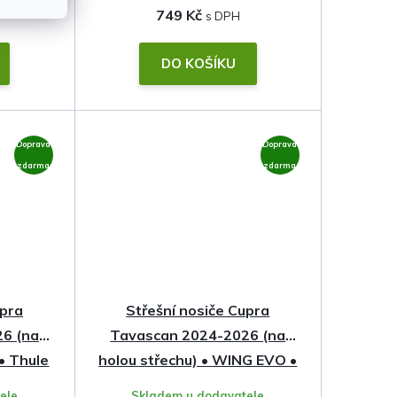
749 Kč
DO KOŠÍKU
Doprava
Doprava
zdarma
zdarma
upra
Střešní nosiče Cupra
6 (na
Tavascan 2024-2026 (na
 • Thule
holou střechu) • WING EVO •
Thule
ele
Skladem u dodavatele