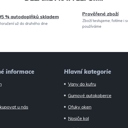
í
Prověřené zboží
95 % autodoplňků skladem
p
Zboží testujeme, fotíme i 
Doručení už do druhého dne
používáme
r
v
k
y
v
né informace
Hlavní kategorie
ý
n
Vany do kufru
p
Gumové autokoberce
i
kupovat u nás
Ofuky oken
s
Nosiče kol
u