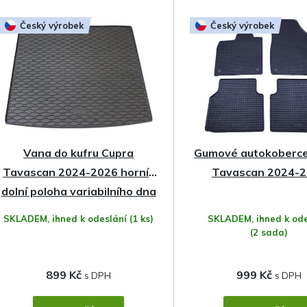
z
Český výrobek
Český výrobek
e
n
í
p
Vana do kufru Cupra
Gumové autokoberce
r
Tavascan 2024-2026 horní i
Tavascan 2024-
o
dolní poloha variabilního dna
• gumová
SKLADEM, ihned k odeslání
(1 ks)
SKLADEM, ihned k ode
d
(2 sada)
u
899 Kč
999 Kč
k