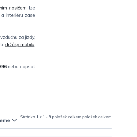
šním nosičem
lze
 a interiéru zase
vzduchu za jízdy,
ti:
držáky mobilu
,
896
nebo napsat
Stránka
1
z
1
-
9
položek celkem
jeme