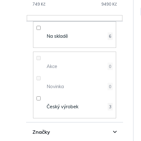
V
s
749
Kč
9490
Kč
ý
t
p
r
Na skladě
6
i
a
s
n
Akce
0
p
n
r
Novinka
0
í
o
p
Český výrobek
3
d
a
u
n
Značky