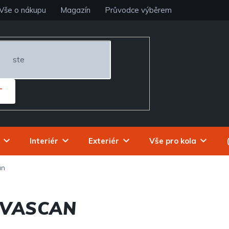
Vše o nákupu
Magazín
Průvodce výběrem
T
Interiér
Exteriér
Vše pro kola
an
AVASCAN