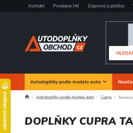
Přejít
Kontakt
Prodejna HK
Doprava a platba
na
obsah
HLEDA
Autodoplňky podle modelu auta
Nosiče
Domů
Autodoplňky podle modelu auta
Cupra
Tavasc
DOPLŇKY CUPRA T