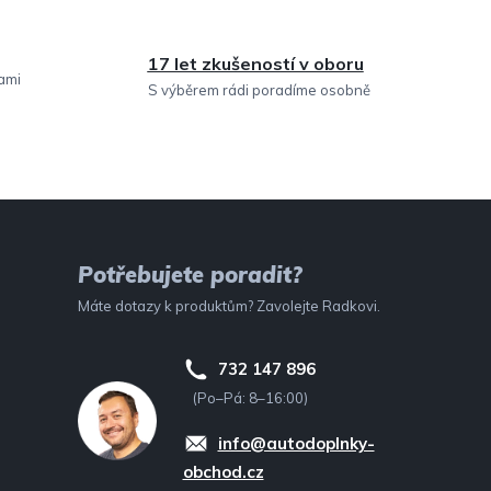
17 let zkušeností v oboru
sami
S výběrem rádi poradíme osobně
Potřebujete poradit?
Máte dotazy k produktům? Zavolejte Radkovi.
732 147 896
(Po–Pá: 8–16:00)
info@autodoplnky-
obchod.cz