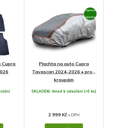
Doprava
zdarma
 Cupra
Plachta na auto Cupra
2026
Tavascan 2024-2026 • proti
kroupám
slání
SKLADEM, ihned k odeslání
(>5 ks)
2 999 Kč