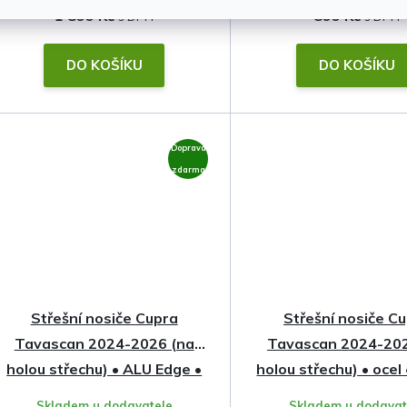
1 899 Kč
899 Kč
DO KOŠÍKU
DO KOŠÍKU
Doprava
zdarma
Střešní nosiče Cupra
Střešní nosiče C
Tavascan 2024-2026 (na
Tavascan 2024-202
holou střechu) • ALU Edge •
holou střechu) • ocel
Thule
Skladem u dodavatele
Skladem u dodavat