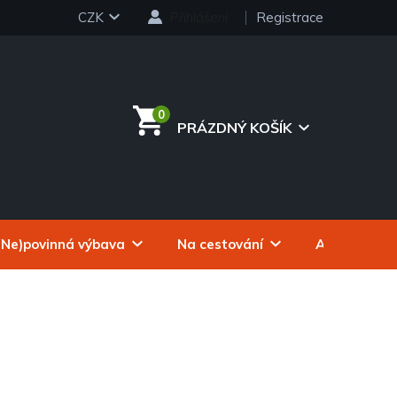
CZK
Přihlášení
Registrace
PRÁZDNÝ KOŠÍK
NÁKUPNÍ
KOŠÍK
(Ne)povinná výbava
Na cestování
Autokosmeti