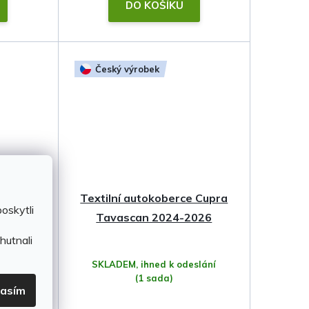
DO KOŠÍKU
Český výrobek
ascan
Textilní autokoberce Cupra
oskytli
SCH
Tavascan 2024-2026
hutnali
ání
(3 ks)
SKLADEM, ihned k odeslání
(1 sada)
lasím