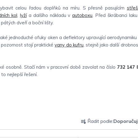
bavit celou řadou doplňků na míru. S přesně pasujícím
stře
zdních kol
,
lyží
a dalšího nákladu v
autoboxu
. Před škrábanci laku
 pátých dveří a boční lišty.
také jednoduché ofuky oken a deflektory upravující aerodynamiku 
pozornost stojí praktické
vany do kufru
, stejně jako další drobnos
é osobně. Stačí nám v pracovní době zavolat na číslo
732 147 
o nejlepší řešení.
Ř
Řadit podle:
Doporuču
a