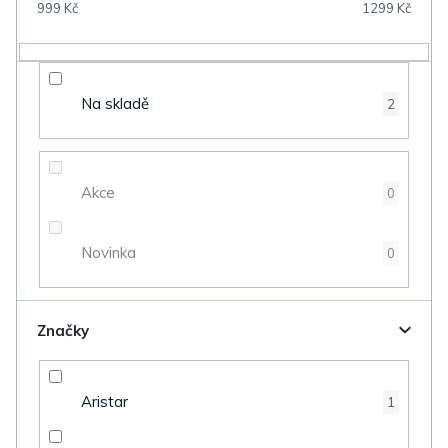
999
Kč
1299
Kč
r
o
d
Na skladě
2
u
k
t
Akce
0
ů
Novinka
0
Značky
Aristar
1