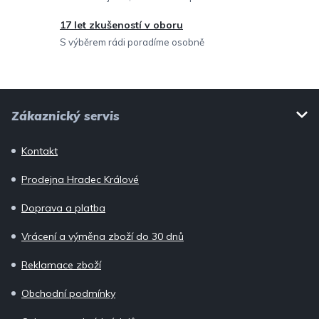
y
v
17 let zkušeností v oboru
ý
S výběrem rádi poradíme osobně
p
i
Z
s
Zákaznický servis
u
á
p
Kontakt
a
Prodejna Hradec Králové
t
í
Doprava a platba
Vrácení a výměna zboží do 30 dnů
Reklamace zboží
Obchodní podmínky