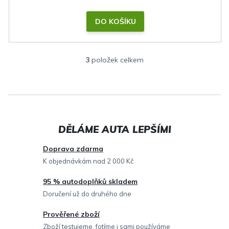
DO KOŠÍKU
3
položek celkem
O
v
l
á
d
a
c
Doprava zdarma
í
K objednávkám nad 2 000 Kč
p
95 % autodoplňků skladem
r
Doručení už do druhého dne
v
Prověřené zboží
k
Zboží testujeme, fotíme i sami používáme