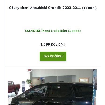
k
Ofuky oken Mitsubishi Grandis 2003-2011 (+zadní)
t
ů
SKLADEM, ihned k odeslání
(1 sada)
1 299 Kč
DO KOŠÍKU