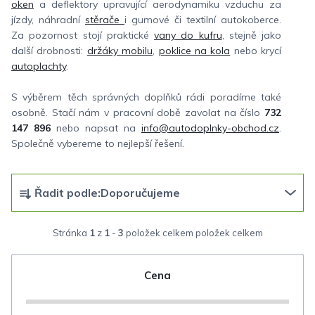
oken
a deflektory upravující aerodynamiku vzduchu za
jízdy, náhradní
stěrače
i gumové či textilní autokoberce.
Za pozornost stojí praktické
vany do kufru
, stejně jako
další drobnosti:
držáky mobilu
,
poklice na kola
nebo krycí
autoplachty
.
S výběrem těch správných doplňků rádi poradíme také
osobně. Stačí nám v pracovní době zavolat na číslo
732
147 896
nebo napsat na
info@autodoplnky-obchod.cz
.
Společně vybereme to nejlepší řešení.
Ř
Řadit podle:
Doporučujeme
a
z
Stránka
1
z
1
-
3
položek celkem
e
n
Cena
í
p