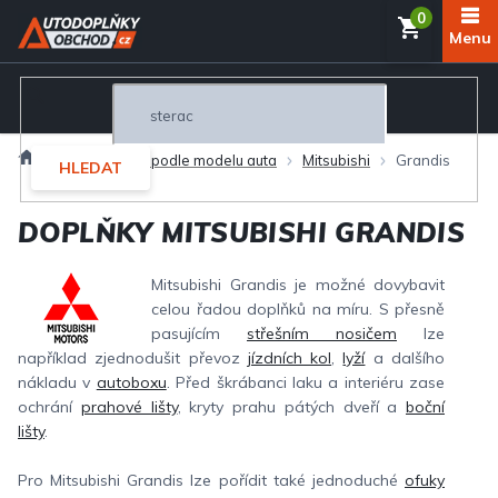
Přejít
NÁKUP
na
obsah
KOŠÍK
Domů
Autodoplňky podle modelu auta
Mitsubishi
Grandis
HLEDAT
DOPLŇKY MITSUBISHI GRANDIS
Mitsubishi Grandis je možné dovybavit
celou řadou doplňků na míru. S přesně
pasujícím
střešním nosičem
lze
například zjednodušit převoz
jízdních kol
,
lyží
a dalšího
nákladu v
autoboxu
. Před škrábanci laku a interiéru zase
ochrání
prahové lišty
, kryty prahu pátých dveří a
boční
lišty
.
Pro Mitsubishi Grandis lze pořídit také jednoduché
ofuky