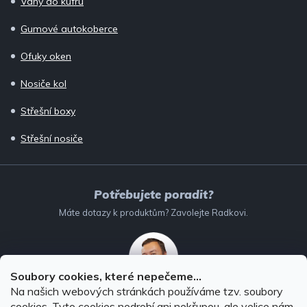
Vany do kufru
Gumové autokoberce
Ofuky oken
Nosiče kol
Střešní boxy
Střešní nosiče
Potřebujete poradit?
Máte dotazy k produktům? Zavolejte Radkovi.
Soubory cookies, které nepečeme...
Na našich webových stránkách používáme tzv. soubory
732 147 896
(Po–Pá: 8–16:00)
cookies. Tyto cookies nedrobí ani nekřupou, ale velice nám