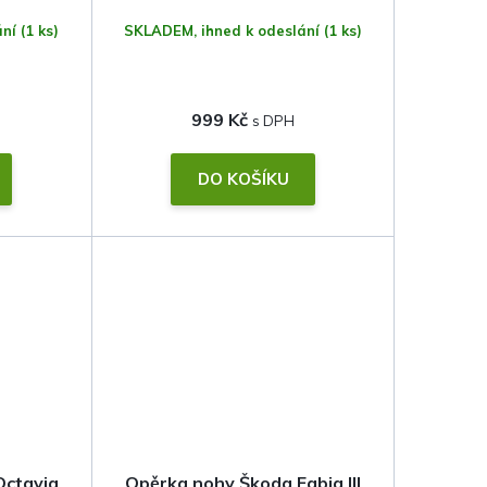
ání
(1 ks)
SKLADEM, ihned k odeslání
(1 ks)
999 Kč
DO KOŠÍKU
Octavia
Opěrka nohy Škoda Fabia III