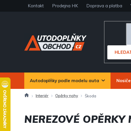
Přejít
Kontakt
Prodejna HK
Doprava a platba
na
obsah
HLEDA
Autodoplňky podle modelu auta
Nosiče
Domů
Interiér
Opěrky nohy
Škoda
NEREZOVÉ OPĚRKY 