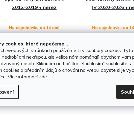
2012-2019 • nerez
IV 2020-2026 • n
Na objednávku do 14 dnů
Na objednávku do 1
y cookies, které nepečeme...
ich webových stránkách používáme tzv. soubory cookies. Tyto
999 Kč
999 Kč
 nedrobí ani nekřupou, ale velice nám pomáhají, abychom vám p
lizovaný obsah. Kliknutím na tlačítko ,,Souhlasím“ souhlasíte s
DO KOŠÍKU
DO KOŠÍKU
m cookies a předáním údajů o chování na webu, abyste si je vyc
íce.
Více informací
zde
.
tavení
Souh