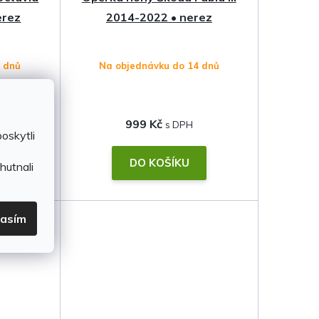
erez
2014-2022 • nerez
4 dnů
Na objednávku do 14 dnů
999 Kč
oskytli
DO KOŠÍKU
hutnali
lasím