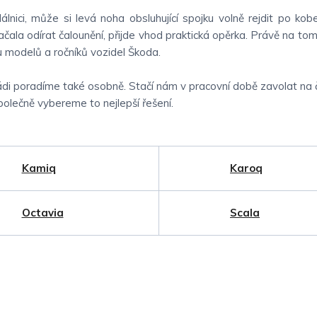
lnici, může si levá noha obsluhující spojku volně rejdit po ko
čala odírat čalounění, přijde vhod praktická opěrka. Právě na to
u modelů a ročníků vozidel Škoda.
di poradíme také osobně. Stačí nám v pracovní době zavolat na 
polečně vybereme to nejlepší řešení.
Kamiq
Karoq
Octavia
Scala