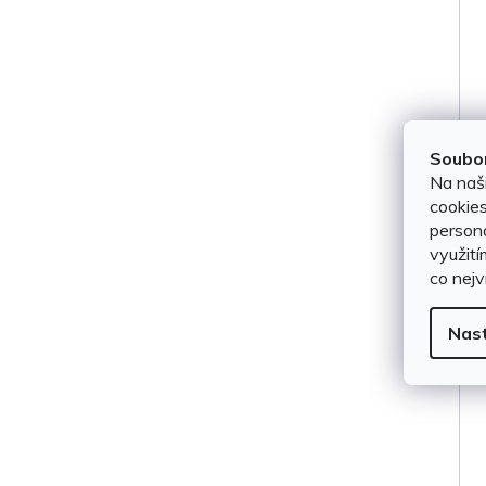
Soubor
Na naš
cookies
persona
využití
co nejv
Nas