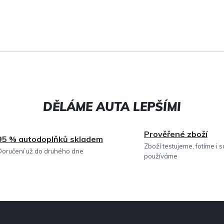
v
l
á
d
a
c
í
Prověřené zboží
95 % autodoplňků skladem
p
Zboží testujeme, fotíme i 
Doručení už do druhého dne
používáme
r
v
k
y