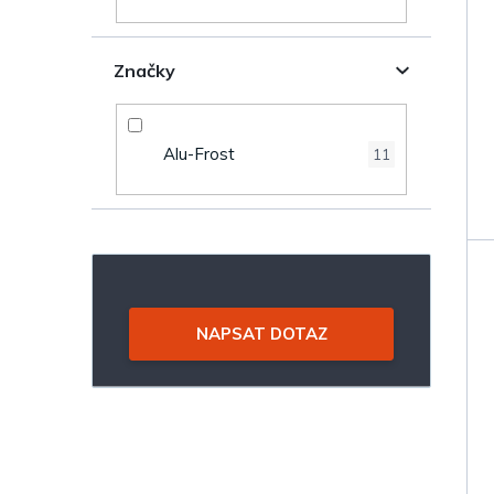
o
p
Značky
d
a
u
n
Alu-Frost
11
k
e
t
l
ů
NAPSAT DOTAZ