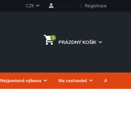
CZK
Přihlášení
Registrace
PRÁZDNÝ KOŠÍK
NÁKUPNÍ
KOŠÍK
(Ne)povinná výbava
Na cestování
Autokosmeti