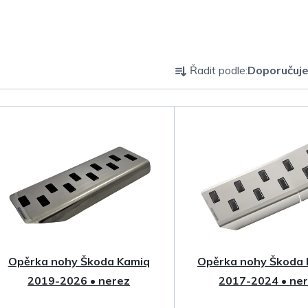
Ř
Řadit podle:
Doporučuj
a
z
e
n
í
p
Opěrka nohy Škoda Kamiq
Opěrka nohy Škoda 
r
2019-2026 • nerez
2017-2024 • ne
o