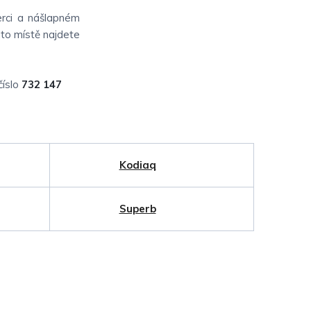
berci a nášlapném
mto místě najdete
číslo
732 147
Kodiaq
Superb