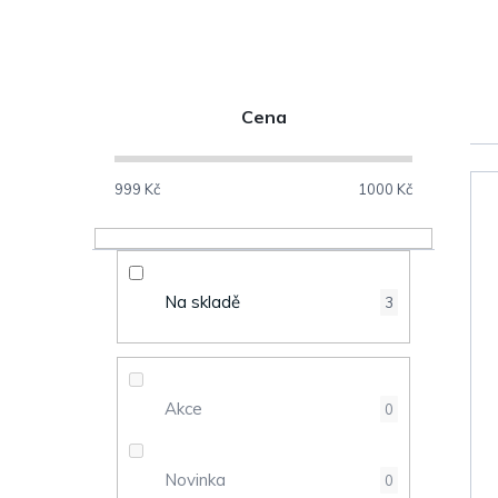
P
Cena
o
V
s
999
Kč
1000
Kč
ý
t
p
r
Na skladě
3
i
a
s
n
Akce
0
p
n
r
Novinka
0
í