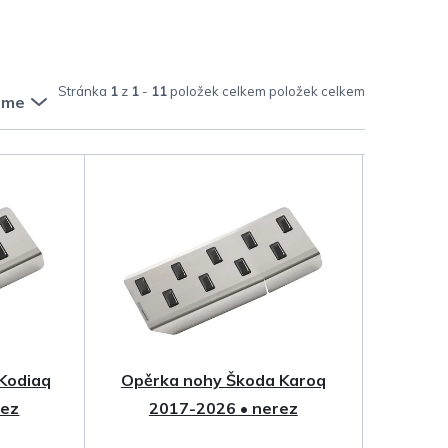
Stránka
1
z
1
-
11
položek celkem
eme
Kodiaq
Opěrka nohy Škoda Karoq
rez
2017-2026 • nerez