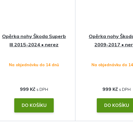
Opěrka nohy Škoda Superb
Opěrka nohy Škoda
III 2015-2024 • nerez
2009-2017 • ne
Na objednávku do 14 dnů
Na objednávku do 1
999 Kč
999 Kč
DO KOŠÍKU
DO KOŠÍKU
O