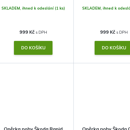
SKLADEM, ihned k odeslání
(1 ks)
SKLADEM, ihned k odesl
d
u
999 Kč
999 Kč
k
t
DO KOŠÍKU
DO KOŠÍKU
ů
Opěrka nohy Škoda Rapid
Opěrka nohy Škoda 