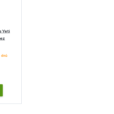
 Yeti
rez
4 dnů