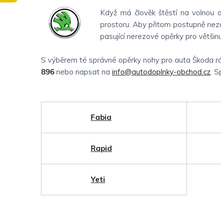
Když má člověk štěstí na volnou dá
prostoru. Aby přitom postupně neza
pasující nerezové opěrky pro většin
S výběrem té správné opěrky nohy pro auta Škoda rá
896
nebo napsat na
info@autodoplnky-obchod.cz
. S
Fabia
Rapid
Yeti