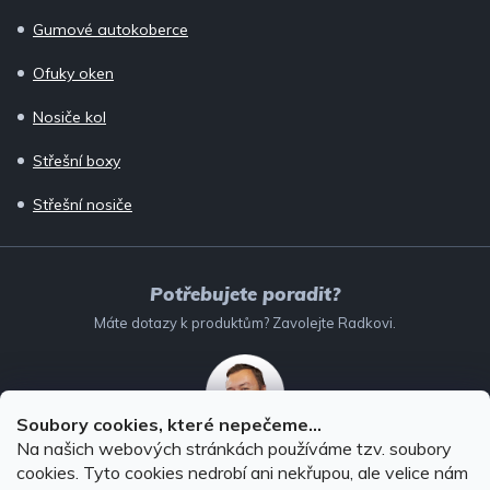
Gumové autokoberce
Ofuky oken
Nosiče kol
Střešní boxy
Střešní nosiče
Potřebujete poradit?
Máte dotazy k produktům? Zavolejte Radkovi.
Soubory cookies, které nepečeme...
Na našich webových stránkách používáme tzv. soubory
732 147 896
(Po–Pá: 8–16:00)
cookies. Tyto cookies nedrobí ani nekřupou, ale velice nám