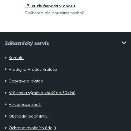
17 let zkušeností v oboru
S výběrem rádi poradíme osobně
Z
Zákaznický servis
á
p
Kontakt
a
Prodejna Hradec Králové
t
í
Doprava a platba
Vrácení a výměna zboží do 30 dnů
Reklamace zboží
Obchodní podmínky
Ochrana osobních údajů