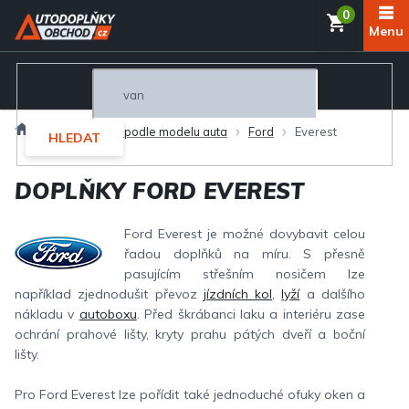
Přejít
NÁKUP
na
obsah
KOŠÍK
Domů
Autodoplňky podle modelu auta
Ford
Everest
HLEDAT
DOPLŇKY FORD EVEREST
Ford Everest je možné dovybavit celou
řadou doplňků na míru. S přesně
pasujícím střešním nosičem lze
například zjednodušit převoz
jízdních kol
,
lyží
a dalšího
nákladu v
autoboxu
. Před škrábanci laku a interiéru zase
ochrání prahové lišty, kryty prahu pátých dveří a boční
lišty.
Pro Ford Everest lze pořídit také jednoduché ofuky oken a