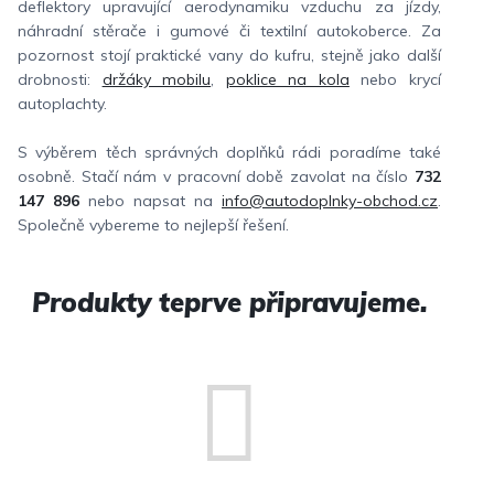
deflektory upravující aerodynamiku vzduchu za jízdy,
náhradní stěrače i gumové či textilní autokoberce. Za
pozornost stojí praktické vany do kufru, stejně jako další
drobnosti:
držáky mobilu
,
poklice na kola
nebo krycí
autoplachty.
S výběrem těch správných doplňků rádi poradíme také
osobně. Stačí nám v pracovní době zavolat na číslo
732
147 896
nebo napsat na
info@autodoplnky-obchod.cz
.
Společně vybereme to nejlepší řešení.
Produkty teprve připravujeme.