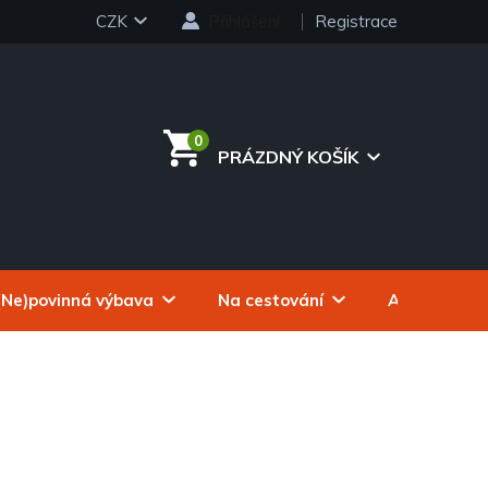
CZK
Přihlášení
Registrace
PRÁZDNÝ KOŠÍK
NÁKUPNÍ
KOŠÍK
(Ne)povinná výbava
Na cestování
Autokosmeti