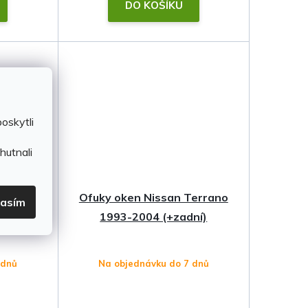
DO KOŠÍKU
oskytli
hutnali
Terrano
Ofuky oken Nissan Terrano
lasím
1993-2004 (+zadní)
 dnů
Na objednávku do 7 dnů