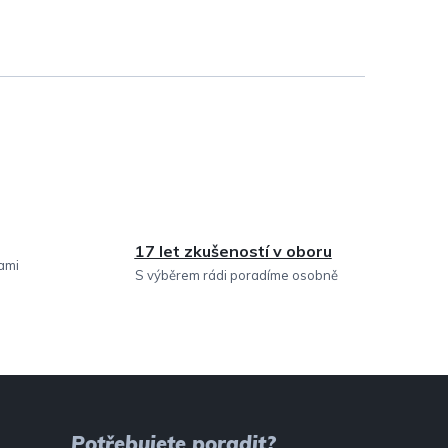
17 let zkušeností v oboru
sami
S výběrem rádi poradíme osobně
Potřebujete poradit?