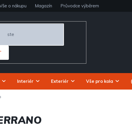
Vše o nákupu
Magazín
Průvodce výběrem
T
Interiér
Exteriér
Vše pro kola
o
TERRANO