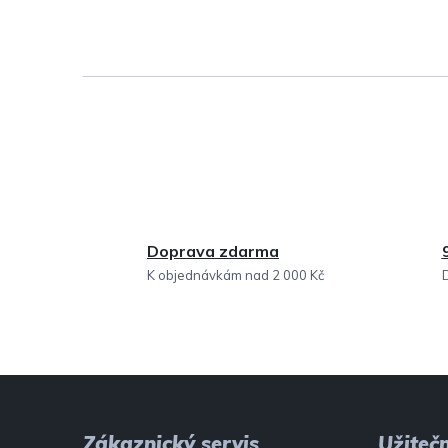
Doprava zdarma
K objednávkám nad 2 000 Kč
Z
á
Zákaznický servis
Užiteč