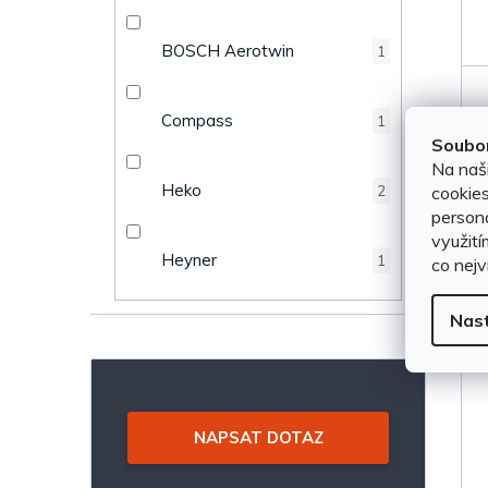
e
k
BOSCH Aerotwin
1
l
t
ů
Compass
1
Soubor
Na naš
Heko
cookies
2
persona
využití
Heyner
1
co nejv
Nas
NAPSAT DOTAZ