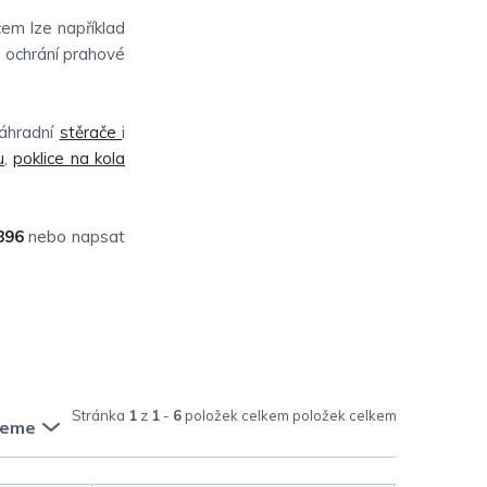
em lze například
e ochrání prahové
náhradní
stěrače
i
u
,
poklice na kola
896
nebo napsat
Stránka
1
z
1
-
6
položek celkem
jeme