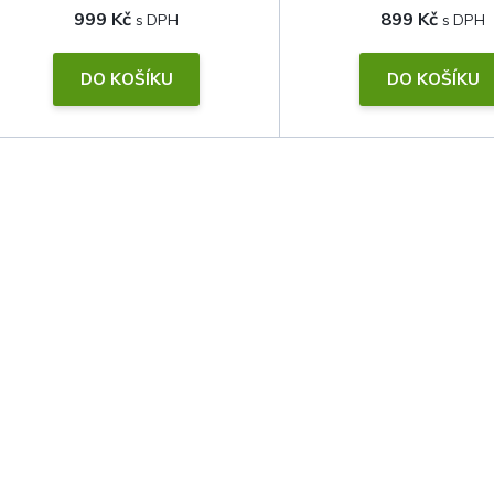
999 Kč
899 Kč
DO KOŠÍKU
DO KOŠÍKU
O
v
l
á
d
a
c
í