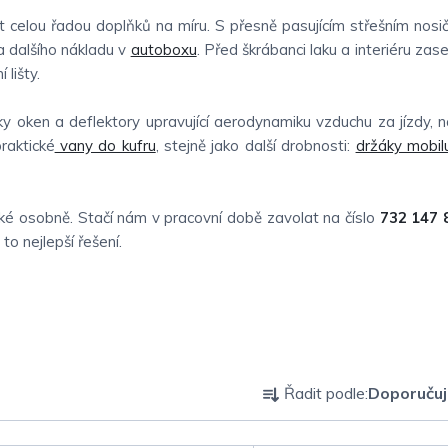
 celou řadou doplňků na míru. S přesně pasujícím střešním nosič
 dalšího nákladu v
autoboxu
. Před škrábanci laku a interiéru zas
 lišty.
ky oken a deflektory upravující aerodynamiku vzduchu za jízdy, 
raktické
vany do kufru
, stejně jako další drobnosti:
držáky mobil
é osobně. Stačí nám v pracovní době zavolat na číslo
732 147 
o nejlepší řešení.
Ř
Řadit podle:
Doporuču
a