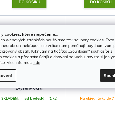
t
DO KOŠÍKU
DO KOŠÍKU
ů
y cookies, které nepečeme...
ich webových stránkách používáme tzv. soubory cookies. Tyto
 nedrobí ani nekřupou, ale velice nám pomáhají, abychom vám p
lizovaný obsah. Kliknutím na tlačítko ,,Souhlasím“ souhlasíte s
m cookies a předáním údajů o chování na webu, abyste si je vyc
íce.
Více informací
zde
.
Vana do kufru Nissan
Ofuky oken Nissan 
tavení
Souh
Terrano II 5D 1993-2006 •
1993-2004
zvýšený okraj
SKLADEM, ihned k odeslání
(1 ks)
Na objednávku do 7