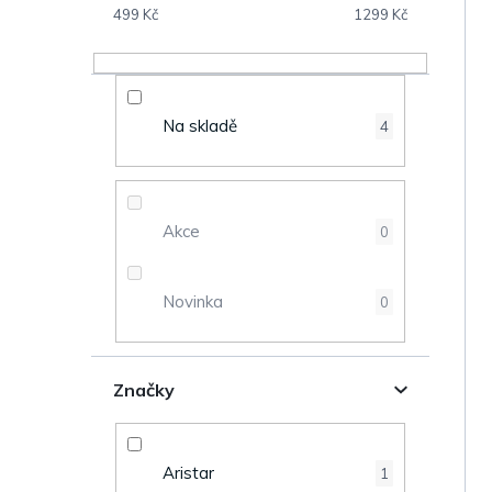
s
499
Kč
1299
Kč
V
t
ý
r
Na skladě
4
p
a
i
n
s
Akce
0
n
p
Novinka
0
í
r
p
o
Značky
a
d
n
u
Aristar
1