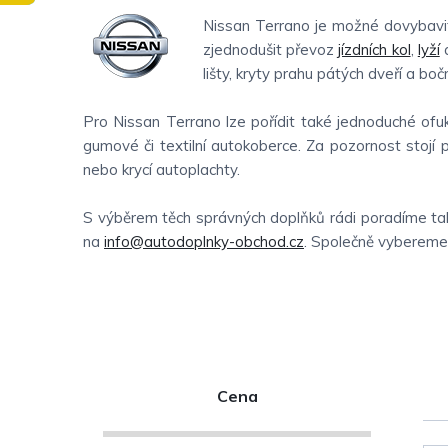
Nissan Terrano je možné dovybavit
zjednodušit převoz
jízdních kol
,
lyží
a
lišty, kryty prahu pátých dveří a boční
Pro Nissan Terrano lze pořídit také jednoduché ofu
gumové či textilní autokoberce. Za pozornost stojí p
nebo krycí autoplachty.
S výběrem těch správných doplňků rádi poradíme tak
na
info@autodoplnky-obchod.cz
. Společně vybereme t
P
Cena
o