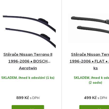
z
e
n
í
p
Stěrače Nissan Terrano II
Stěrače Nissan Terr
r
1996-2006 • BOSCH
1996-2006 • FLAT •
o
Aerotwin
ks
SKLADEM, ihned k odeslání
(1 ks)
SKLADEM, ihned k ode
d
(2 sada)
u
899 Kč
499 Kč
k