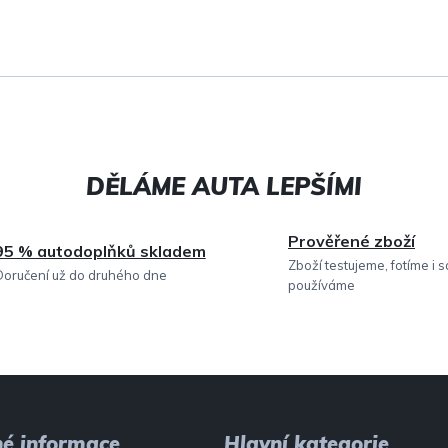
p
r
v
k
y
v
ý
Prověřené zboží
p
95 % autodoplňků skladem
Zboží testujeme, fotíme i 
Doručení už do druhého dne
i
používáme
s
u
né informace
Hlavní kategorie