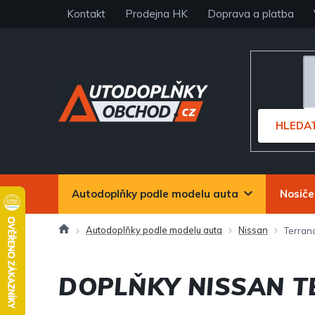
Přejít
Kontakt
Prodejna HK
Doprava a platba
na
obsah
HLEDA
Autodoplňky podle modelu auta
Nosiče
Domů
Autodoplňky podle modelu auta
Nissan
Terran
DOPLŇKY NISSAN 