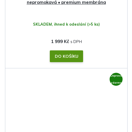
nepromokavá • premium membrána
SKLADEM, ihned k odeslání
(>5 ks)
1 999 Kč
DO KOŠÍKU
Doprava
zdarma