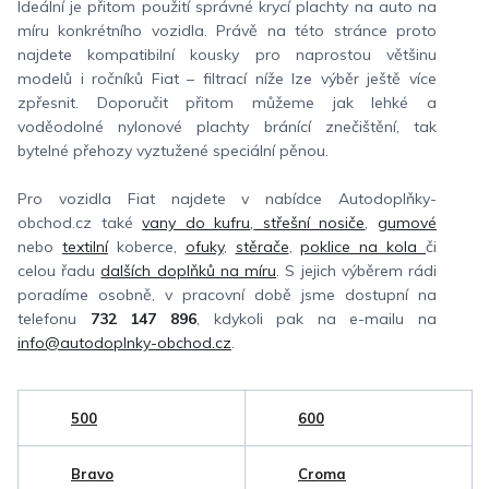
Ideální je přitom použití správné krycí plachty na auto na
míru konkrétního vozidla. Právě na této stránce proto
najdete kompatibilní kousky pro naprostou většinu
modelů i ročníků Fiat – filtrací níže lze výběr ještě více
zpřesnit. Doporučit přitom můžeme jak lehké a
voděodolné nylonové plachty bránící znečištění, tak
bytelné přehozy vyztužené speciální pěnou.
Pro vozidla Fiat najdete v nabídce Autodoplňky-
obchod.cz také
vany do kufru
,
střešní nosiče
,
gumové
nebo
textilní
koberce,
ofuky
,
stěrače
,
poklice na kola
či
celou řadu
dalších doplňků na míru
. S jejich výběrem rádi
poradíme osobně, v pracovní době jsme dostupní na
telefonu
732 147 896
, kdykoli pak na e-mailu na
info@autodoplnky-obchod.cz
.
500
600
Bravo
Croma