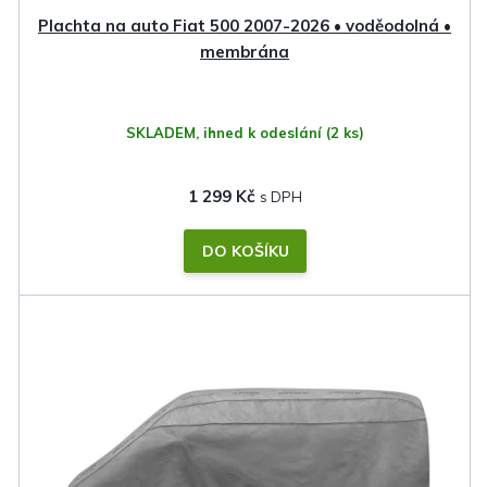
k
Plachta na auto Fiat 500 2007-2026 • voděodolná •
t
membrána
ů
SKLADEM, ihned k odeslání
(2 ks)
1 299 Kč
DO KOŠÍKU