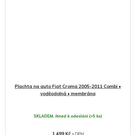
Plachta na auto Fiat Croma 2005-2011 Combi •
voděodolná • membrána
SKLADEM, ihned k odeslání
(>5 ks)
1 499 Kč