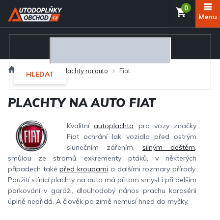
Přejít
NÁKUP
na
obsah
KOŠÍK
Domů
Exteriér
Plachty na auto
Fiat
HLEDAT
PLACHTY NA AUTO FIAT
Kvalitní
autoplachta
pro vozy značky
Fiat ochrání lak vozidla před ostrým
slunečním zářením,
silným deštěm
,
smůlou ze stromů, exkrementy ptáků, v některých
případech také
před kroupami
a dalšími rozmary přírody.
Použití stínící plachty na auto má přitom smysl i při delším
parkování v garáži, dlouhodobý nános prachu karosérii
úplně nepřidá. A člověk po zimě nemusí hned do myčky.