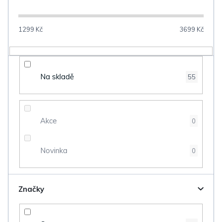
í
p
1299
Kč
3699
Kč
r
o
d
Na skladě
55
u
k
t
Akce
0
ů
Novinka
0
Značky