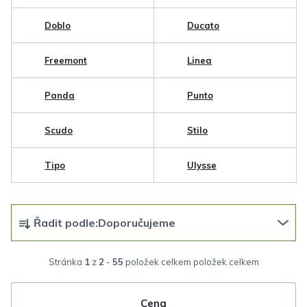
Doblo
Ducato
Freemont
Linea
Panda
Punto
Scudo
Stilo
Tipo
Ulysse
Ř
Řadit podle:
Doporučujeme
a
z
Stránka
1
z
2
-
55
položek celkem
e
n
Cena