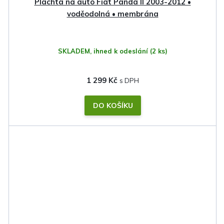
Plachta na auto Fiat Panda II 2003-2012 •
voděodolná • membrána
SKLADEM, ihned k odeslání
(2 ks)
1 299 Kč
DO KOŠÍKU