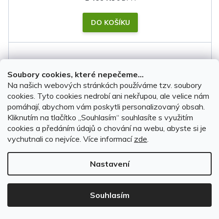
DO KOŠÍKU
Soubory cookies, které nepečeme...
Na našich webových stránkách používáme tzv. soubory
cookies. Tyto cookies nedrobí ani nekřupou, ale velice nám
pomáhají, abychom vám poskytli personalizovaný obsah.
Kliknutím na tlačítko ,,Souhlasím“ souhlasíte s využitím
cookies a předáním údajů o chování na webu, abyste si je
vychutnali co nejvíce.
Více informací
zde
.
Nastavení
Souhlasím
Plachta na auto Fiat Doblo 2001-2010 •
voděodolná • membrána