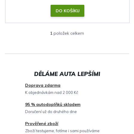
DO KOŠÍKU
1
položek celkem
O
v
l
á
d
a
c
Doprava zdarma
í
K objednávkám nad 2 000 Kč
p
95 % autodoplňků skladem
r
Doručení už do druhého dne
v
Prověřené zboží
k
Zboží testujeme, fotíme i sami používáme
y