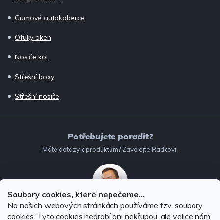
Gumové autokoberce
Ofuky oken
Nosiče kol
Střešní boxy
Střešní nosiče
Potřebujete poradit?
Máte dotazy k produktům? Zavolejte Radkovi.
Soubory cookies, které nepečeme...
Na našich webových stránkách používáme tzv. soubory
732 147 896
(Po–Pá: 8–16:00)
cookies. Tyto cookies nedrobí ani nekřupou, ale velice nám