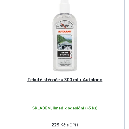
p
i
s
p
r
o
d
u
k
Tekuté stěrače • 300 ml • Autoland
t
ů
SKLADEM, ihned k odeslání
(>5 ks)
229 Kč