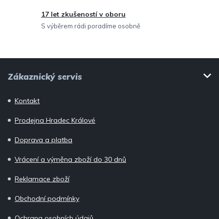
v
17 let zkušeností v oboru
ý
S výběrem rádi poradíme osobně
p
i
Z
s
Zákaznický servis
u
á
p
Kontakt
a
Prodejna Hradec Králové
t
í
Doprava a platba
Vrácení a výměna zboží do 30 dnů
Reklamace zboží
Obchodní podmínky
Ochrana osobních údajů