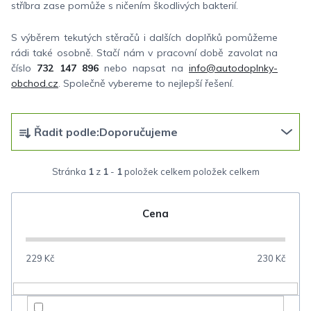
stříbra zase pomůže s ničením škodlivých bakterií.
S výběrem tekutých stěračů i dalších doplňků pomůžeme
rádi také osobně. Stačí nám v pracovní době zavolat na
číslo
732 147 896
nebo napsat na
info@autodoplnky-
obchod.cz
. Společně vybereme to nejlepší řešení.
Ř
Řadit podle:
Doporučujeme
a
z
Stránka
1
z
1
-
1
položek celkem
e
n
Cena
í
p
229
Kč
230
Kč
r
o