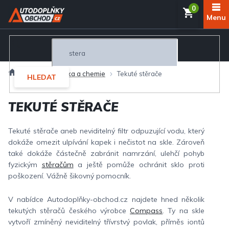
Přejít
NÁKUP
na
obsah
KOŠÍK
Domů
Autokosmetika a chemie
Tekuté stěrače
HLEDAT
TEKUTÉ STĚRAČE
Tekuté stěrače aneb neviditelný filtr odpuzující vodu, který
dokáže omezit ulpívání kapek i nečistot na skle. Zároveň
také dokáže částečně zabránit namrzání, ulehčí pohyb
fyzickým
stěračům
a ještě pomůže ochránit sklo proti
poškození. Vážně šikovný pomocník.
V nabídce Autodoplňky-obchod.cz najdete hned několik
tekutých stěračů českého výrobce
Compass
. Ty na skle
vytvoří zmíněný neviditelný třívrstvý povlak, příměs iontů