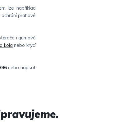
em lze například
e ochrání prahové
 stěrače i gumové
na kola
nebo krycí
896
nebo napsat
ipravujeme.