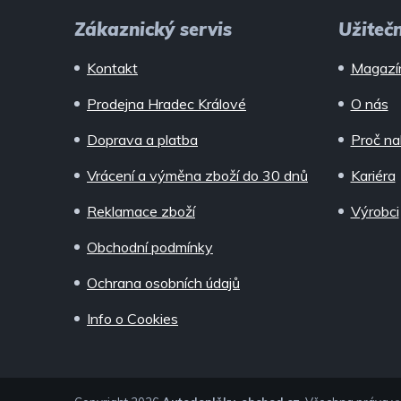
á
Zákaznický servis
Užiteč
p
Kontakt
Magazí
a
Prodejna Hradec Králové
O nás
t
Doprava a platba
Proč na
í
Vrácení a výměna zboží do 30 dnů
Kariéra
Reklamace zboží
Výrobci
Obchodní podmínky
Ochrana osobních údajů
Info o Cookies