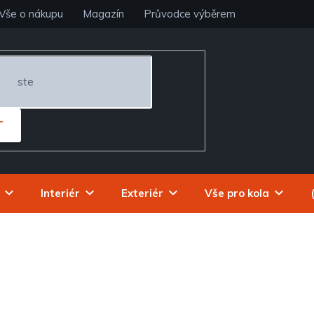
Vše o nákupu
Magazín
Průvodce výběrem
T
Interiér
Exteriér
Vše pro kola