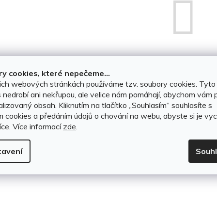
Můžete se ale podívat na ostatn
y cookies, které nepečeme...
ich webových stránkách používáme tzv. soubory cookies. Tyto
 nedrobí ani nekřupou, ale velice nám pomáhají, abychom vám p
ZPĚT DO OBCHOD
lizovaný obsah. Kliknutím na tlačítko ,,Souhlasím“ souhlasíte s
m cookies a předáním údajů o chování na webu, abyste si je vyc
íce.
Více informací
zde
.
tavení
Souh