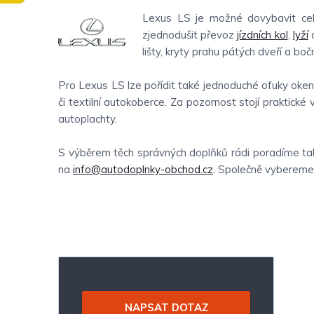
Lexus LS je možné dovybavit celo
zjednodušit převoz
jízdních kol
,
lyží
a
lišty, kryty prahu pátých dveří a boční
Pro Lexus LS lze pořídit také jednoduché ofuky oken
či textilní autokoberce. Za pozornost stojí praktické 
autoplachty.
S výběrem těch správných doplňků rádi poradíme tak
na
info@autodoplnky-obchod.cz
. Společně vybereme t
P
o
NAPSAT DOTAZ