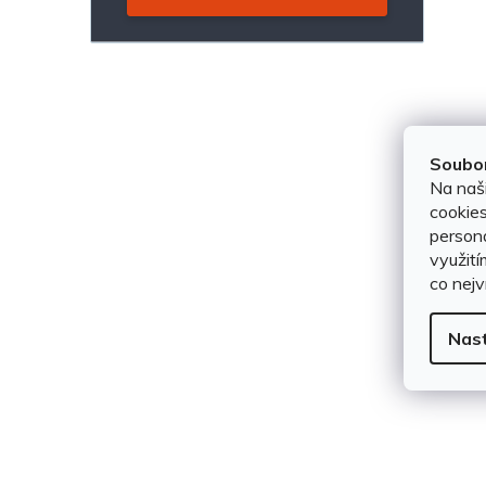
s
t
r
a
Soubor
Na naš
n
cookies
persona
n
využití
co nejv
í
Nas
p
a
n