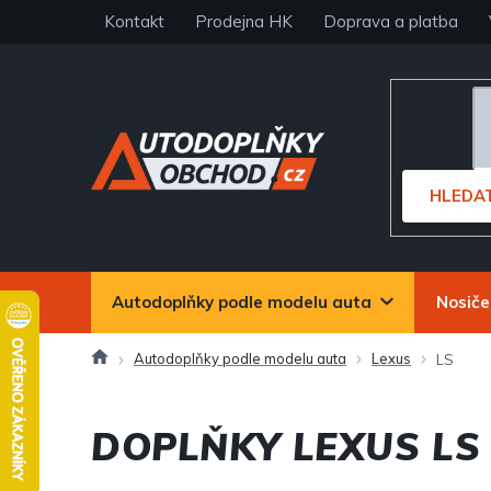
Přejít
Kontakt
Prodejna HK
Doprava a platba
na
obsah
HLEDA
Autodoplňky podle modelu auta
Nosiče
Domů
Autodoplňky podle modelu auta
Lexus
LS
DOPLŇKY LEXUS LS