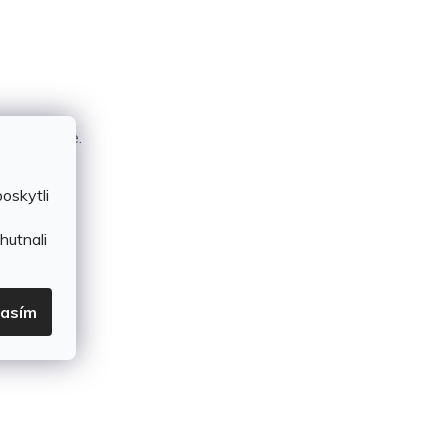
í kategorie.
oskytli
U
hutnali
lasím