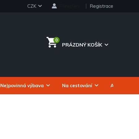
CZK
Přihlášení
Registrace
PRÁZDNÝ KOŠÍK
NÁKUPNÍ
KOŠÍK
(Ne)povinná výbava
Na cestování
Autokosmeti