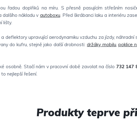
u řadou doplňků na míru. S přesně pasujícím střešním nosič
 dalšího nákladu v
autoboxu
. Před škrábanci laku a interiéru zas
 lišty.
 a deflektory upravující aerodynamiku vzduchu za jízdy, náhradní
vany do kufru, stejně jako další drobnosti:
držáky mobilu
,
poklice 
é osobně. Stačí nám v pracovní době zavolat na číslo
732 147 
o nejlepší řešení.
Produkty teprve př