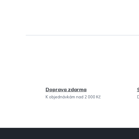
e
l
Doprava zdarma
K objednávkám nad 2 000 Kč
Z