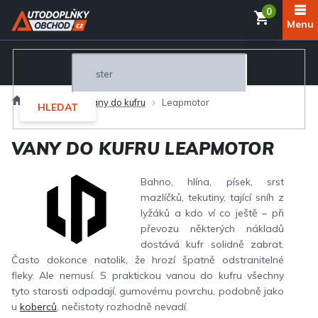
Přejít
NÁKUP
na
obsah
KOŠÍK
Domů
Interiér
Vany do kufru
Leapmotor
HLEDAT
VANY DO KUFRU LEAPMOTOR
Bahno, hlína, písek, srst
mazlíčků, tekutiny, tající sníh z
lyžáků a kdo ví co ještě – při
převozu některých nákladů
dostává kufr solidně zabrat.
Často dokonce natolik, že hrozí špatně odstranitelné
fleky. Ale nemusí. S praktickou vanou do kufru všechny
tyto starosti odpadají, gumovému povrchu, podobně jako
u
koberců
, nečistoty rozhodně nevadí.