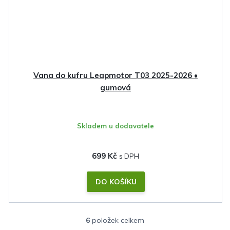
Vana do kufru Leapmotor T03 2025-2026 •
gumová
Skladem u dodavatele
699 Kč
DO KOŠÍKU
6
položek celkem
O