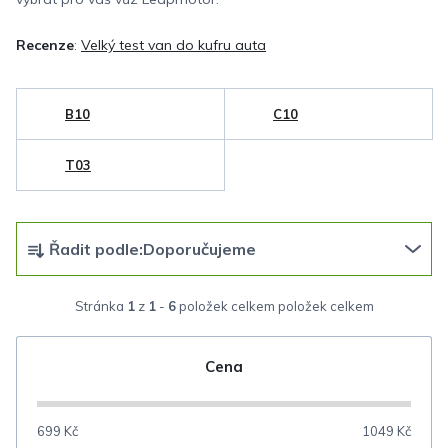
Recenze
:
Velký test van do kufru auta
B10
C10
T03
Ř
Řadit podle:
Doporučujeme
a
z
Stránka
1
z
1
-
6
položek celkem
e
n
Cena
í
p
699
Kč
1049
Kč