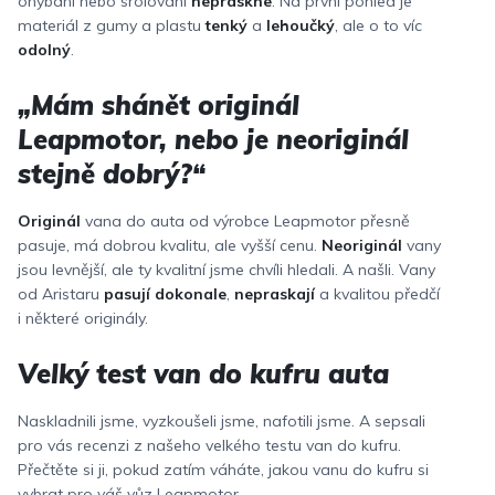
ohýbání nebo srolování
nepraskne
. Na první pohled je
materiál z gumy a plastu
tenký
a
lehoučký
, ale o to víc
odolný
.
„Mám shánět originál
Leapmotor, nebo je neoriginál
stejně dobrý?“
Originál
vana do auta od výrobce Leapmotor přesně
pasuje, má dobrou kvalitu, ale vyšší cenu.
Neoriginál
vany
jsou levnější, ale ty kvalitní jsme chvíli hledali. A našli. Vany
od Aristaru
pasují dokonale
,
nepraskají
a kvalitou předčí
i některé originály.
Velký test van do kufru auta
Naskladnili jsme, vyzkoušeli jsme, nafotili jsme. A sepsali
pro vás recenzi z našeho velkého testu van do kufru.
Přečtěte si ji, pokud zatím váháte, jakou vanu do kufru si
vybrat pro váš vůz Leapmotor.