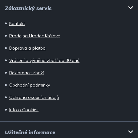
Z
s
Zákaznický servis
u
á
p
Kontakt
a
Prodejna Hradec Králové
t
í
Doprava a platba
Vrácení a výměna zboží do 30 dnů
Reklamace zboží
Obchodní podmínky
Ochrana osobních údajů
Info o Cookies
Užitečné informace