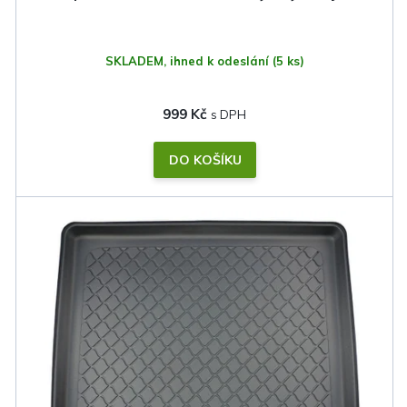
ů
SKLADEM, ihned k odeslání
(5 ks)
999 Kč
DO KOŠÍKU