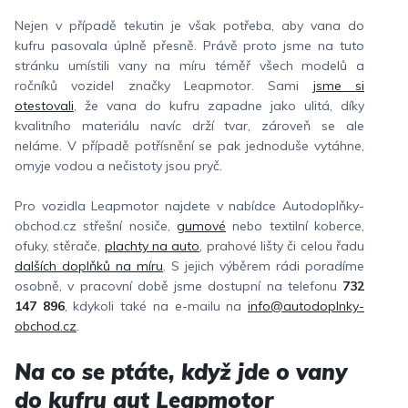
Nejen v případě tekutin je však potřeba, aby vana do
kufru pasovala úplně přesně. Právě proto jsme na tuto
stránku umístili vany na míru téměř všech modelů a
ročníků vozidel značky Leapmotor. Sami
jsme si
otestovali
, že vana do kufru zapadne jako ulitá, díky
kvalitního materiálu navíc drží tvar, zároveň se ale
neláme. V případě potřísnění se pak jednoduše vytáhne,
omyje vodou a nečistoty jsou pryč.
Pro vozidla Leapmotor najdete v nabídce Autodoplňky-
obchod.cz střešní nosiče,
gumové
nebo textilní koberce,
ofuky, stěrače,
plachty na auto
, prahové lišty či celou řadu
dalších doplňků na míru
. S jejich výběrem rádi poradíme
osobně, v pracovní době jsme dostupní na telefonu
732
147 896
, kdykoli také na e-mailu na
info@autodoplnky-
obchod.cz
.
Na co se ptáte, když jde o vany
do kufru aut Leapmotor