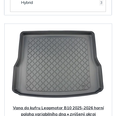
Hybrid
3
V
ý
p
i
s
p
r
o
d
u
k
Vana do kufru Leapmotor B10 2025-2026 horní
t
poloha variabilního dna • zvýšený okraj