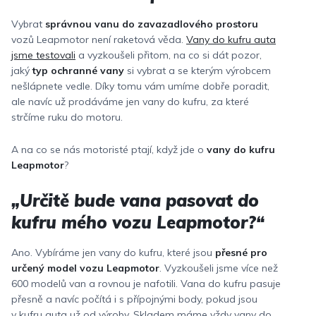
Vybrat
správnou vanu do zavazadlového prostoru
vozů Leapmotor není raketová věda.
Vany do kufru auta
jsme testovali
a vyzkoušeli přitom, na co si dát pozor,
jaký
typ ochranné vany
si vybrat a se kterým výrobcem
nešlápnete vedle. Díky tomu vám umíme dobře poradit,
ale navíc už prodáváme jen vany do kufru, za které
strčíme ruku do motoru.
A na co se nás motoristé ptají, když jde o
vany do kufru
Leapmotor
?
„Určitě bude vana pasovat do
kufru mého vozu Leapmotor?“
Ano. Vybíráme jen vany do kufru, které jsou
přesné pro
určený model vozu Leapmotor
. Vyzkoušeli jsme více než
600 modelů van a rovnou je nafotili. Vana do kufru pasuje
přesně a navíc počítá i s přípojnými body, pokud jsou
v kufru auta už od výroby. Skladem máme vždy vany do