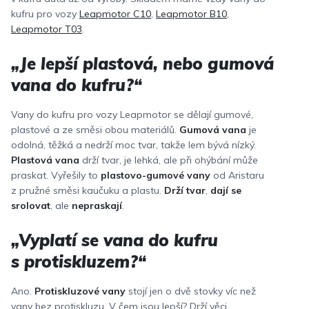
kufru pro vozy
Leapmotor C10
,
Leapmotor B10
,
Leapmotor T03
.
„Je lepší plastová, nebo gumová
vana do kufru?“
Vany do kufru pro vozy Leapmotor se dělají gumové,
plastové a ze směsi obou materiálů.
Gumová vana
je
odolná, těžká a nedrží moc tvar, takže lem bývá nízký.
Plastová vana
drží tvar, je lehká, ale při ohýbání může
praskat. Vyřešily to
plastovo-gumové vany
od Aristaru
z pružné směsi kaučuku a plastu.
Drží tvar
,
dají se
srolovat
, ale
nepraskají
.
„Vyplatí se vana do kufru
s protiskluzem?“
Ano.
Protiskluzové vany
stojí jen o dvě stovky víc než
vany bez protiskluzu. V čem jsou lepší? Drží věci