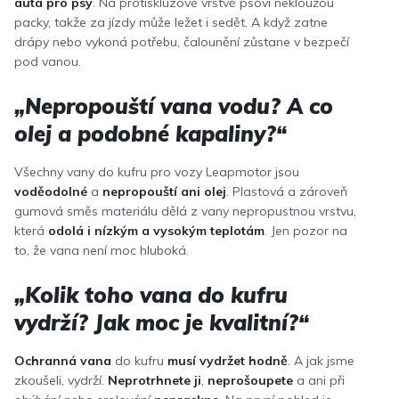
auta pro psy
. Na protiskluzové vrstvě psovi nekloužou
packy, takže za jízdy může ležet i sedět. A když zatne
drápy nebo vykoná potřebu, čalounění zůstane v bezpečí
pod vanou.
„Nepropouští vana vodu? A co
olej a podobné kapaliny?“
Všechny vany do kufru pro vozy Leapmotor jsou
voděodolné
a
nepropouští ani olej
. Plastová a zároveň
gumová směs materiálu dělá z vany nepropustnou vrstvu,
která
odolá i nízkým a vysokým teplotám
. Jen pozor na
to, že vana není moc hluboká.
„Kolik toho vana do kufru
vydrží? Jak moc je kvalitní?“
Ochranná vana
do kufru
musí vydržet hodně
. A jak jsme
zkoušeli, vydrží.
Neprotrhnete ji
,
neprošoupete
a ani při