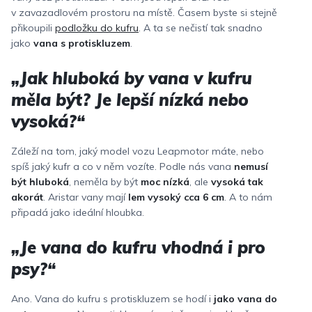
v zavazadlovém prostoru na místě. Časem byste si stejně
přikoupili
podložku do kufru
. A ta se nečistí tak snadno
jako
vana s protiskluzem
.
„Jak hluboká by vana v kufru
měla být? Je lepší nízká nebo
vysoká?“
Záleží na tom, jaký model vozu Leapmotor máte, nebo
spíš jaký kufr a co v něm vozíte. Podle nás vana
nemusí
být hluboká
, neměla by být
moc nízká
, ale
vysoká tak
akorát
. Aristar vany mají
lem vysoký cca 6 cm
. A to nám
připadá jako ideální hloubka.
„Je vana do kufru vhodná i pro
psy?“
Ano. Vana do kufru s protiskluzem se hodí i
jako vana do