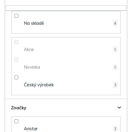
r
o
d
Na skladě
4
u
k
t
Akce
0
ů
Novinka
0
Český výrobek
3
Značky
Aristar
3