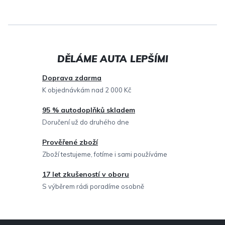
v
l
á
d
a
c
Doprava zdarma
í
K objednávkám nad 2 000 Kč
p
95 % autodoplňků skladem
r
Doručení už do druhého dne
v
Prověřené zboží
k
Zboží testujeme, fotíme i sami používáme
y
v
17 let zkušeností v oboru
ý
S výběrem rádi poradíme osobně
p
i