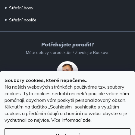
Střešní boxy
Střešní nosiče
Potřebujete poradit?
Máte dotazy k produktům? Zavolejte Radkovi.
Soubory cookies, které nepečeme...
Na našich webových stránkách používáme tzv. soubory
732 147 896
(Po–Pá: 8–16:00)
cookies. Tyto cookies nedrobí ani nekřupou, ale velice nám
pomáhají, abychom vám poskytli personalizovaný obsah.
info@autodoplnky-obchod.cz
Kliknutím na tlačítko ,,Souhlasím“ souhlasíte s využitím
cookies a předáním údajů o chování na webu, abyste si je
vychutnali co nejvíce.
Více informací
zde
.