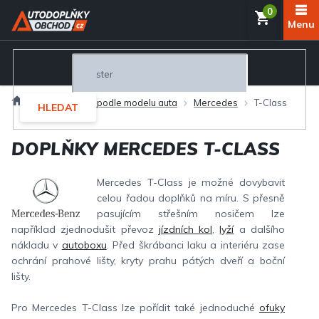
Přejít
NÁKUP
na
obsah
KOŠÍK
Domů
Autodoplňky podle modelu auta
Mercedes
T-Class
HLEDAT
DOPLŇKY MERCEDES T-CLASS
Mercedes T-Class je možné dovybavit
celou řadou doplňků na míru. S přesně
pasujícím střešním nosičem lze
například zjednodušit převoz
jízdních kol
,
lyží
a dalšího
nákladu v
autoboxu
. Před škrábanci laku a interiéru zase
ochrání prahové lišty, kryty prahu pátých dveří a boční
lišty.
Pro Mercedes T-Class lze pořídit také jednoduché
ofuky