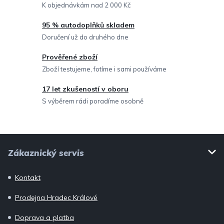
í
K objednávkám nad 2 000 Kč
p
95 % autodoplňků skladem
r
Doručení už do druhého dne
v
Prověřené zboží
k
Zboží testujeme, fotíme i sami používáme
y
v
17 let zkušeností v oboru
ý
S výběrem rádi poradíme osobně
p
i
Z
s
Zákaznický servis
u
á
p
Kontakt
a
Prodejna Hradec Králové
t
í
Doprava a platba