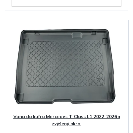
V
ý
p
i
s
p
r
o
d
u
k
Vana do kufru Mercedes T-Class L1 2022-2026 •
t
zvýšený okraj