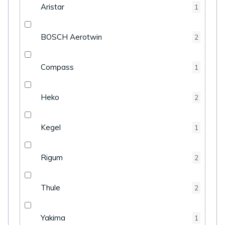
Aristar
1
BOSCH Aerotwin
2
Compass
1
Heko
2
Kegel
1
Rigum
2
Thule
2
Yakima
1