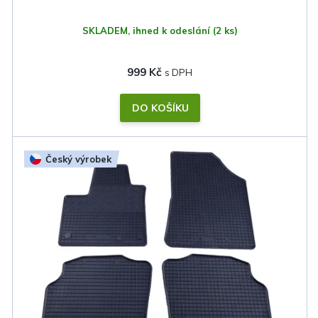
ů
SKLADEM, ihned k odeslání
(2 ks)
999 Kč
DO KOŠÍKU
Český výrobek