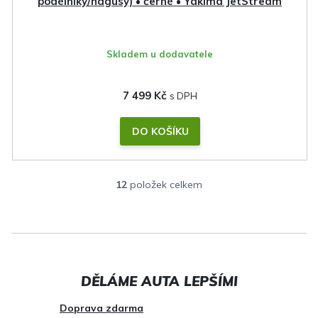
podélníky/hagusy) • černé • Yakima JetStream
Skladem u dodavatele
7 499 Kč
DO KOŠÍKU
12
položek celkem
O
v
l
á
d
a
c
Doprava zdarma