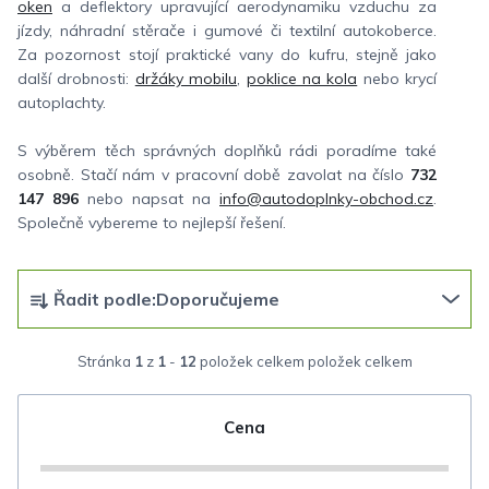
oken
a deflektory upravující aerodynamiku vzduchu za
jízdy, náhradní stěrače i gumové či textilní autokoberce.
Za pozornost stojí praktické vany do kufru, stejně jako
další drobnosti:
držáky mobilu
,
poklice na kola
nebo krycí
autoplachty.
S výběrem těch správných doplňků rádi poradíme také
osobně. Stačí nám v pracovní době zavolat na číslo
732
147 896
nebo napsat na
info@autodoplnky-obchod.cz
.
Společně vybereme to nejlepší řešení.
Ř
Řadit podle:
Doporučujeme
a
z
Stránka
1
z
1
-
12
položek celkem
e
n
Cena
í
p