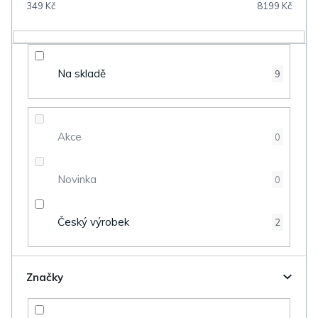
349
Kč
8199
Kč
r
o
d
Na skladě
9
u
k
t
Akce
0
ů
Novinka
0
Český výrobek
2
Značky