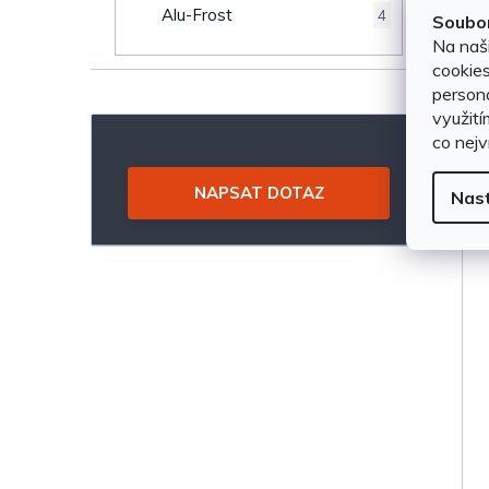
n
u
Alu-Frost
4
Soubor
e
Na naš
k
cookies
l
persona
t
využití
co nejv
ů
NAPSAT DOTAZ
Nas