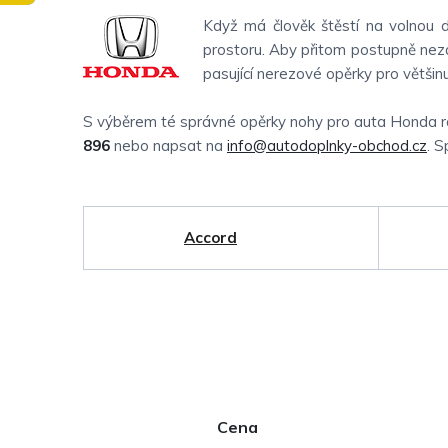
Když má člověk štěstí na volnou dá
prostoru. Aby přitom postupně neza
pasující nerezové opěrky pro větši
S výběrem té správné opěrky nohy pro auta Honda rá
896
nebo napsat na
info@autodoplnky-obchod.cz
. S
Accord
P
Cena