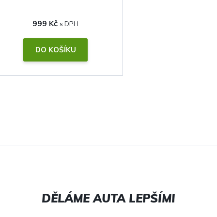
999 Kč
DO KOŠÍKU
O
v
l
á
d
a
c
í