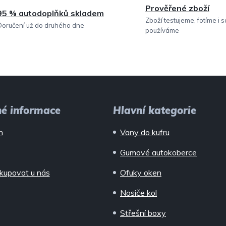
Prověřené zboží
95 % autodoplňků skladem
p
Zboží testujeme, fotíme i 
Doručení už do druhého dne
používáme
r
v
k
y
v
né informace
Hlavní kategorie
ý
n
Vany do kufru
p
Gumové autokoberce
i
kupovat u nás
Ofuky oken
s
Nosiče kol
u
Střešní boxy