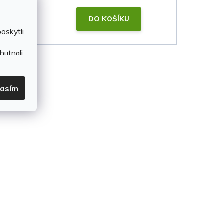
DO KOŠÍKU
oskytli
hutnali
lasím