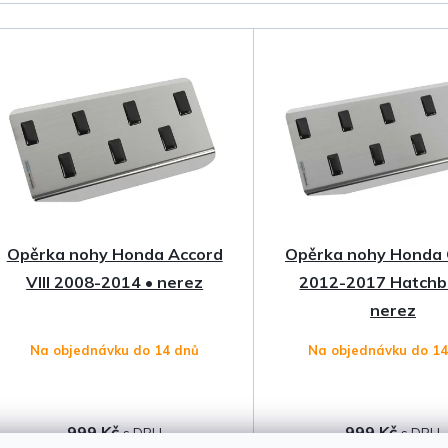
a
z
e
n
í
p
Opěrka nohy Honda Accord
Opěrka nohy Honda C
r
VIII 2008-2014 • nerez
2012-2017 Hatchb
o
nerez
Na objednávku do 14 dnů
Na objednávku do 1
d
u
999 Kč
999 Kč