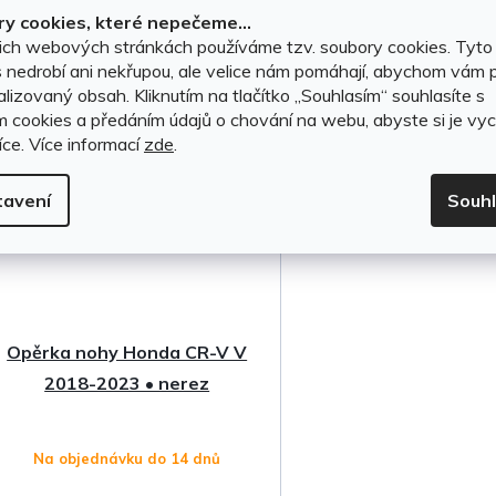
k
y cookies, které nepečeme...
t
DO KOŠÍKU
DO KOŠÍKU
ich webových stránkách používáme tzv. soubory cookies. Tyto
 nedrobí ani nekřupou, ale velice nám pomáhají, abychom vám p
ů
lizovaný obsah. Kliknutím na tlačítko ,,Souhlasím“ souhlasíte s
m cookies a předáním údajů o chování na webu, abyste si je vyc
íce.
Více informací
zde
.
tavení
Souh
Opěrka nohy Honda CR-V V
2018-2023 • nerez
Na objednávku do 14 dnů