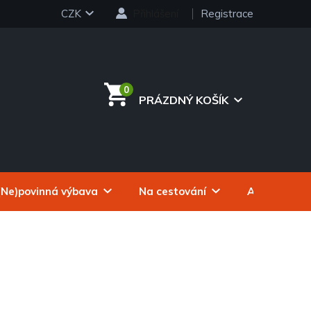
CZK
Přihlášení
Registrace
PRÁZDNÝ KOŠÍK
NÁKUPNÍ
KOŠÍK
(Ne)povinná výbava
Na cestování
Autokosmeti