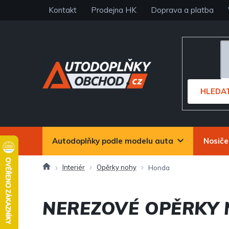
Přejít
Kontakt
Prodejna HK
Doprava a platba
na
obsah
HLEDA
Autodoplňky podle modelu auta
Nosiče
Domů
Interiér
Opěrky nohy
Honda
NEREZOVÉ OPĚRKY