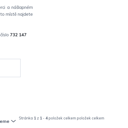
berci a nášlapném
mto místě najdete
číslo
732 147
Stránka
1
z
1
-
4
položek celkem
jeme