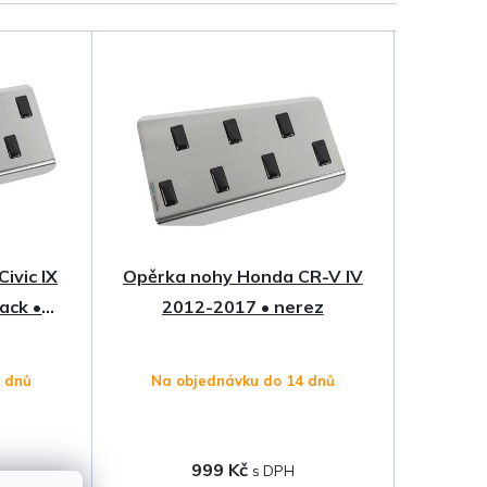
ivic IX
Opěrka nohy Honda CR-V IV
ack •
2012-2017 • nerez
4 dnů
Na objednávku do 14 dnů
999 Kč