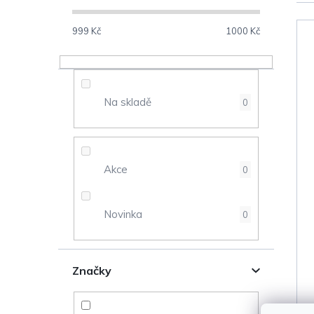
o
s
999
Kč
1000
Kč
V
t
ý
r
Na skladě
0
p
a
i
n
s
Akce
0
n
p
Novinka
0
í
r
p
o
Značky
a
d