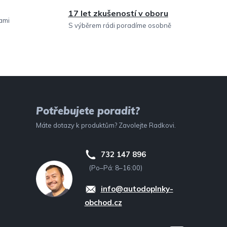
17 let zkušeností v oboru
sami
S výběrem rádi poradíme osobně
Potřebujete poradit?
Máte dotazy k produktům? Zavolejte Radkovi.
732 147 896
(Po–Pá: 8–16:00)
info@autodoplnky-
obchod.cz