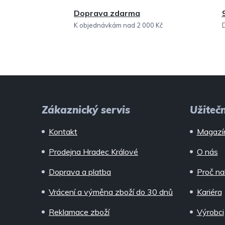
Doprava zdarma
K objednávkám nad 2 000 Kč
Z
á
Zákaznický servis
Užiteč
p
Kontakt
Magazí
a
Prodejna Hradec Králové
O nás
t
Doprava a platba
Proč na
í
Vrácení a výměna zboží do 30 dnů
Kariéra
Reklamace zboží
Výrobci