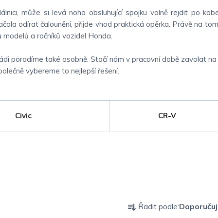
lnici, může si levá noha obsluhující spojku volně rejdit po ko
čala odírat čalounění, přijde vhod praktická opěrka. Právě na to
nu modelů a ročníků vozidel Honda.
di poradíme také osobně. Stačí nám v pracovní době zavolat na 
polečně vybereme to nejlepší řešení.
Civic
CR-V
Ř
Řadit podle:
Doporuču