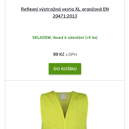
k
Reflexní výstražná vesta XL oranžová EN
t
20471:2013
ů
SKLADEM, ihned k odeslání
(>5 ks)
99 Kč
DO KOŠÍKU