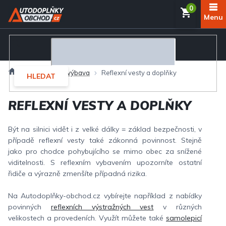
Přejít
NÁKUP
na
obsah
KOŠÍK
Domů
(Ne)povinná výbava
Reflexní vesty a doplňky
HLEDAT
REFLEXNÍ VESTY A DOPLŇKY
Být na silnici vidět i z velké dálky = základ bezpečnosti, v
případě reflexní vesty také zákonná povinnost. Stejně
jako pro chodce pohybujícího se mimo obec za snížené
viditelnosti. S reflexním vybavením upozorníte ostatní
řidiče a výrazně zmenšíte případná rizika.
Na Autodoplňky-obchod.cz vybírejte například z nabídky
povinných
reflexních výstražných vest
v různých
velikostech a provedeních. Využít můžete také
samolepicí