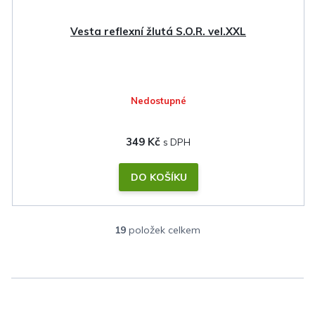
Vesta reflexní žlutá S.O.R. vel.XXL
Nedostupné
349 Kč
DO KOŠÍKU
19
položek celkem
O
v
l
á
d