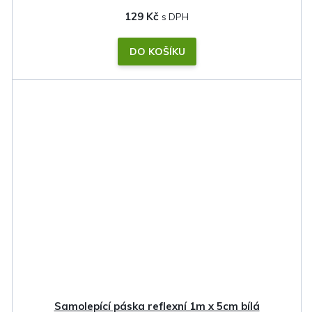
129 Kč
DO KOŠÍKU
Samolepící páska reflexní 1m x 5cm bílá