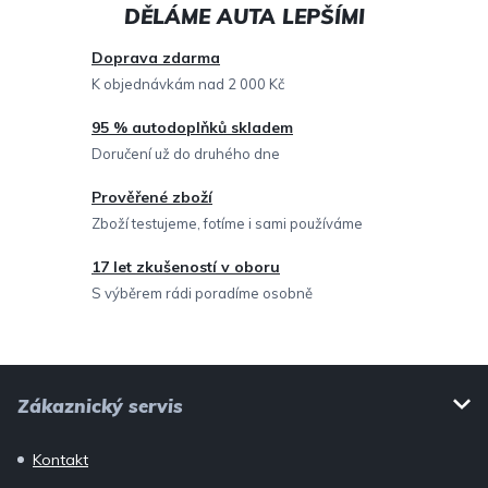
a
c
Doprava zdarma
í
K objednávkám nad 2 000 Kč
p
95 % autodoplňků skladem
r
Doručení už do druhého dne
v
Prověřené zboží
k
Zboží testujeme, fotíme i sami používáme
y
v
17 let zkušeností v oboru
ý
S výběrem rádi poradíme osobně
p
i
Z
s
Zákaznický servis
u
á
p
Kontakt
a