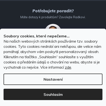
Potřebujete poradit?
Máte dotazy k produktům? Zavolejte Radkovi.
Soubory cookies, které nepečeme...
Na našich webových stránkách používáme tzv. soubory
cookies. Tyto cookies nedrobí ani nekřupou, ale velice nám
732 147 896
(Po–Pá: 8–16:00)
pomáhají, abychom vám poskytli personalizovaný obsah.
Kliknutím na tlačítko ,,Souhlasím“ souhlasíte s využitím
info@autodoplnky-obchod.cz
cookies a předáním údajů o chování na webu, abyste si je
vychutnali co nejvíce.
Více informací
zde
.
Nastavení
Copyright 2026
Autodoplňky-obchod.cz
. Všechna práva
vyhrazena.
Souhlasím
Vytvořil Shoptet Premium