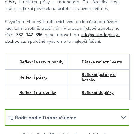
pásky
i reflexní pásy s magnetem. Pro školáky zase
máme reflexní přívěsek na batoh s motivem zvířátek.
S výběrem vhodných reflexních vest a doplňků pomůžeme
rádi také osobně. Stačí nám v pracovní době zavolat na
číslo
732 147 896
nebo napsat na
info@autodoplnky-
obchod.cz
. Společně vybereme to nejlepší řešení.
Reflexní vesty a bundy
Dětské reflexní vesty
Reflexní potahy a
Reflexní pásky
batohy
Reflexní nárazníky
Reflexní doplňky
Ř
Řadit podle:
Doporučujeme
a
z