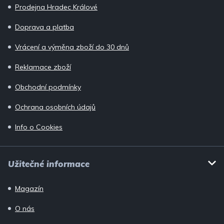
Prodejna Hradec Králové
t
í
Doprava a platba
Vrácení a výměna zboží do 30 dnů
Reklamace zboží
Obchodní podmínky
Ochrana osobních údajů
Info o Cookies
Užitečné informace
Magazín
O nás