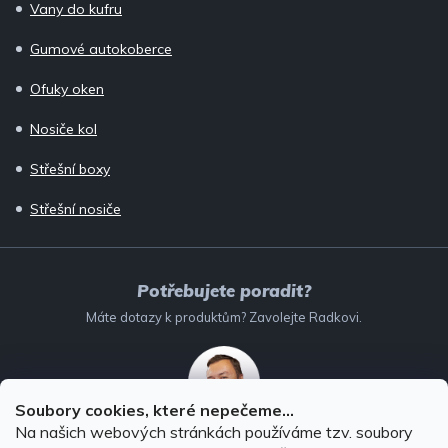
Vany do kufru
Gumové autokoberce
Ofuky oken
Nosiče kol
Střešní boxy
Střešní nosiče
Potřebujete poradit?
Máte dotazy k produktům? Zavolejte Radkovi.
Soubory cookies, které nepečeme...
Na našich webových stránkách používáme tzv. soubory
732 147 896
(Po–Pá: 8–16:00)