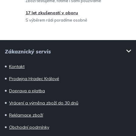
Zboží testujeme, fotíme i sami používáme
17 let zkušeností v oboru
S výběrem rádi poradíme osobně
Z
Zákaznický servis
á
p
Kontakt
a
Prodejna Hradec Králové
t
í
Doprava a platba
Vrácení a výměna zboží do 30 dnů
Reklamace zboží
Obchodní podmínky