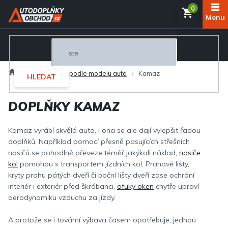
Přejít
NÁKUP
na
obsah
KOŠÍK
Domů
Autodoplňky podle modelu auta
Kamaz
HLEDAT
DOPLŇKY KAMAZ
Kamaz vyrábí skvělá auta, i ona se ale dají vylepšit řadou
doplňků. Například pomocí přesně pasujících střešních
nosičů se pohodlně převeze téměř jakýkoli náklad,
nosiče
kol
pomohou s transportem jízdních kol. Prahové lišty,
kryty prahu pátých dveří či boční lišty dveří zase ochrání
interiér i exteriér před škrábanci,
ofuky oken
chytře upraví
aerodynamiku vzduchu za jízdy.
A protože se i tovární výbava časem opotřebuje, jednou