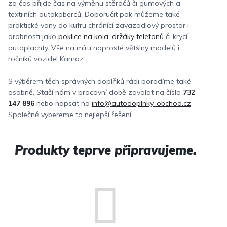
za čas přijde čas na výměnu stěračů či gumových a
textilních autokoberců. Doporučit pak můžeme také
praktické vany do kufru chránící zavazadlový prostor i
drobnosti jako
poklice na kola
,
držáky telefonů
či krycí
autoplachty. Vše na míru naprosté většiny modelů i
ročníků vozidel Kamaz.
S výběrem těch správných doplňků rádi poradíme také
osobně. Stačí nám v pracovní době zavolat na číslo
732
147 896
nebo napsat na
info@autodoplnky-obchod.cz
.
Společně vybereme to nejlepší řešení.
Produkty teprve připravujeme.