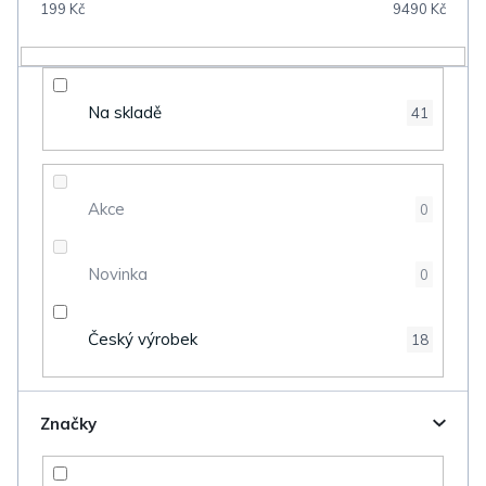
199
Kč
9490
Kč
r
o
d
Na skladě
41
u
k
t
Akce
0
ů
Novinka
0
Český výrobek
18
Značky