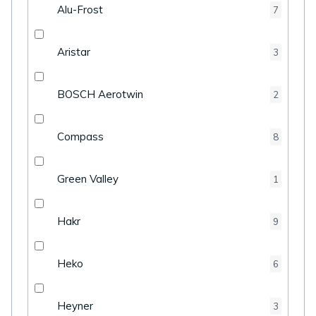
Alu-Frost
7
Aristar
3
BOSCH Aerotwin
2
Compass
8
Green Valley
1
Hakr
9
Heko
6
Heyner
3