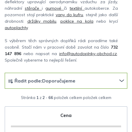
deflektory upravující aerodynamiku vzduchu za jízdy,
náhradní
stěrače
i
gumové
či
textilní
autokoberce. Za
pozornost stojí praktické
vany do kufru
, stejně jako další
drobnosti:
držáky mobilu
,
poklice na kola
nebo krycí
autoplachty
.
S výběrem těch správných doplňků rádi poradíme také
osobně. Stačí nám v pracovní době zavolat na číslo
732
147 896
nebo napsat na
info@autodoplnky-obchod.cz
.
Společně vybereme to nejlepší řešení.
Ř
Řadit podle:
Doporučujeme
a
z
Stránka
1
z
2
-
66
položek celkem
e
n
Cena
í
p