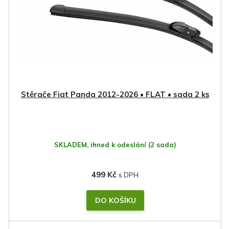
p
r
o
d
u
k
Stěrače Fiat Panda 2012-2026 • FLAT • sada 2 ks
t
ů
SKLADEM, ihned k odeslání
(2 sada)
499 Kč
DO KOŠÍKU