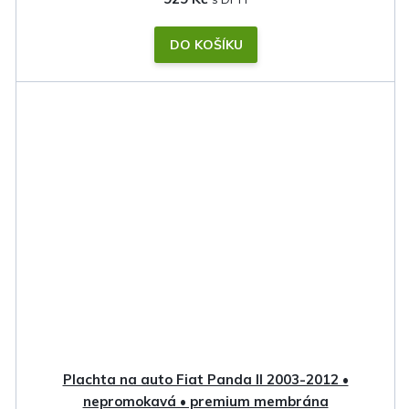
DO KOŠÍKU
Plachta na auto Fiat Panda II 2003-2012 •
nepromokavá • premium membrána