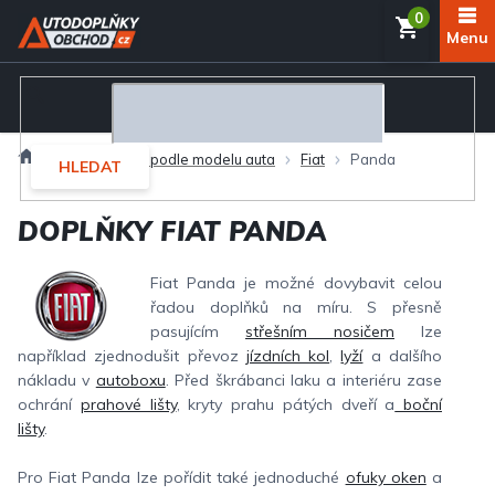
Přejít
NÁKUP
na
obsah
KOŠÍK
Domů
Autodoplňky podle modelu auta
Fiat
Panda
HLEDAT
DOPLŇKY FIAT PANDA
Fiat Panda je možné dovybavit celou
řadou doplňků na míru. S přesně
pasujícím
střešním nosičem
lze
například zjednodušit převoz
jízdních kol
,
lyží
a dalšího
nákladu v
autoboxu
. Před škrábanci laku a interiéru zase
ochrání
prahové lišty
, kryty prahu pátých dveří a
boční
lišty
.
Pro Fiat Panda lze pořídit také jednoduché
ofuky oken
a