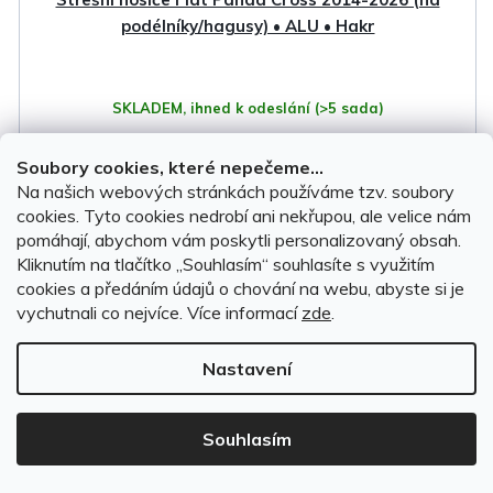
podélníky/hagusy) • ALU • Hakr
SKLADEM, ihned k odeslání
(>5 sada)
Soubory cookies, které nepečeme...
2 999 Kč
Na našich webových stránkách používáme tzv. soubory
cookies. Tyto cookies nedrobí ani nekřupou, ale velice nám
DO KOŠÍKU
pomáhají, abychom vám poskytli personalizovaný obsah.
Kliknutím na tlačítko ,,Souhlasím“ souhlasíte s využitím
cookies a předáním údajů o chování na webu, abyste si je
Doprava
vychutnali co nejvíce.
Více informací
zde
.
zdarma
Nastavení
Souhlasím