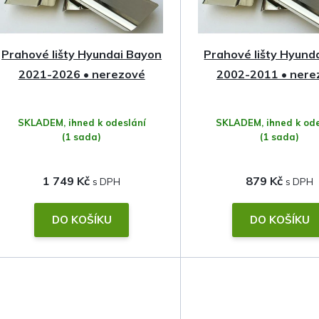
í
p
Prahové lišty Hyundai Bayon
Prahové lišty Hyund
r
2021-2026 • nerezové
2002-2011 • nere
o
SKLADEM, ihned k odeslání
SKLADEM, ihned k ode
d
(1 sada)
(1 sada)
u
1 749 Kč
879 Kč
k
t
DO KOŠÍKU
DO KOŠÍKU
ů