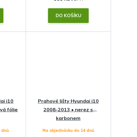
DO KOŠÍKU
ai i10
Prahové lišty Hyundai i10
á fólie
2008-2013 • nerez s
karbonem
4 dnů
Na objednávku do 14 dnů