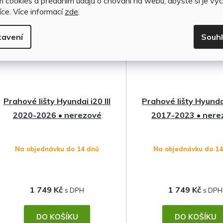
m cookies a předáním údajů o chování na webu, abyste si je vyc
íce.
Více informací
zde
.
tavení
Souh
Prahové lišty Hyundai i20 III
Prahové lišty Hyund
2020-2026 • nerezové
2017-2023 • nere
Na objednávku do 14 dnů
Na objednávku do 1
1 749 Kč
1 749 Kč
DO KOŠÍKU
DO KOŠÍKU