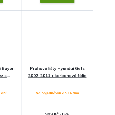
i Bayon
Prahové lišty Hyundai Getz
ez s
2002-2011 • karbonová fólie
4 dnů
Na objednávku do 14 dnů
999 Kč