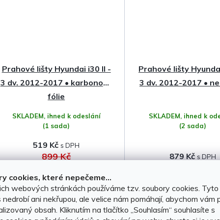
Prahové lišty Hyundai i30 II -
Prahové lišty Hyundai 
3 dv. 2012-2017 • karbonová
3 dv. 2012-2017 • n
fólie
SKLADEM, ihned k odeslání
SKLADEM, ihned k ode
(1 sada)
(2 sada)
519 Kč
899 Kč
879 Kč
y cookies, které nepečeme...
DO KOŠÍKU
DO KOŠÍKU
ich webových stránkách používáme tzv. soubory cookies. Tyto
 nedrobí ani nekřupou, ale velice nám pomáhají, abychom vám p
lizovaný obsah. Kliknutím na tlačítko ,,Souhlasím“ souhlasíte s