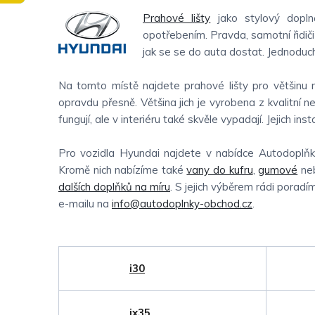
Prahové lišty
jako stylový doplně
opotřebením. Pravda, samotní řidiči
jak se se do auta dostat. Jednoduch
Na tomto místě najdete prahové lišty pro většinu 
opravdu přesně. Většina jich je vyrobena z kvalitní 
fungují, ale v interiéru také skvěle vypadají. Jejich ins
Pro vozidla Hyundai najdete v nabídce Autodoplňk
Kromě nich nabízíme také
vany do kufru
,
gumové
ne
dalších doplňků na míru
. S jejich výběrem rádi porad
e-mailu na
info@autodoplnky-obchod.cz
.
i30
ix35