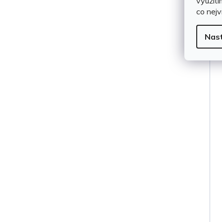
využití
co nejv
Nas