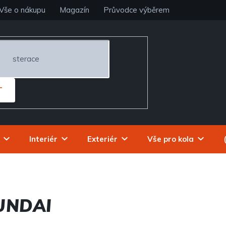
Vše o nákupu
Magazín
Průvodce výběrem
T
Interiér
Exteriér
Vše pro kola
UNDAI