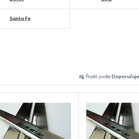
Santa Fe
Ř
Řadit podle:
Doporučuj
a
z
e
n