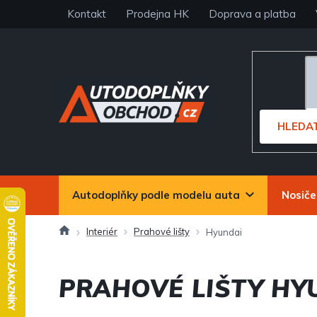
Přejít
Kontakt
Prodejna HK
Doprava a platba
na
obsah
HLEDA
Autodoplňky podle modelu auta
Nosiče
Domů
Interiér
Prahové lišty
Hyundai
PRAHOVÉ LIŠTY HY