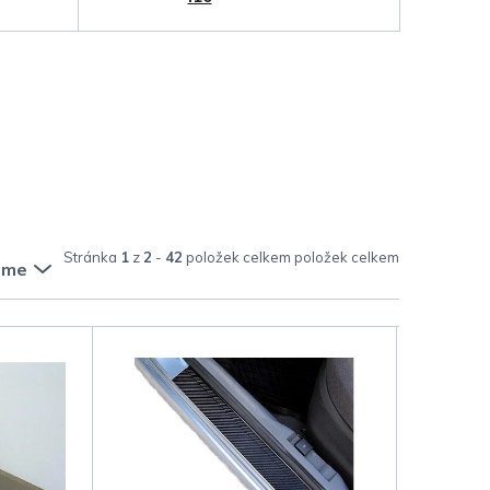
Stránka
1
z
2
-
42
položek celkem
eme