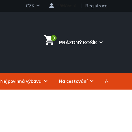
CZK
Přihlášení
Registrace
PRÁZDNÝ KOŠÍK
NÁKUPNÍ
KOŠÍK
(Ne)povinná výbava
Na cestování
Autokosmeti