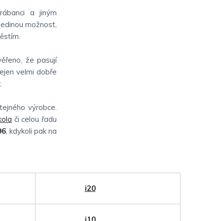
rábanci a jiným
 jedinou možnost,
ěstím.
ěřeno, že pasují
nejen velmi dobře
.
ejného výrobce.
kola
či celou řadu
96
, kdykoli pak na
i20
i10