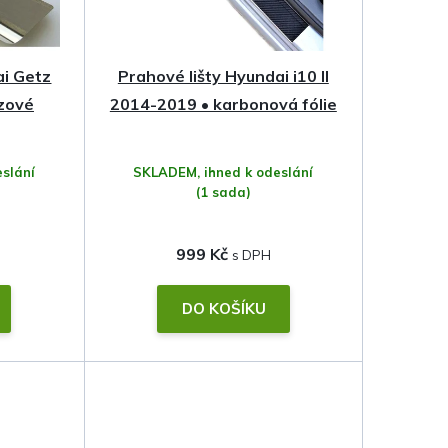
ai Getz
Prahové lišty Hyundai i10 II
zové
2014-2019 • karbonová fólie
slání
SKLADEM, ihned k odeslání
(1 sada)
999 Kč
DO KOŠÍKU