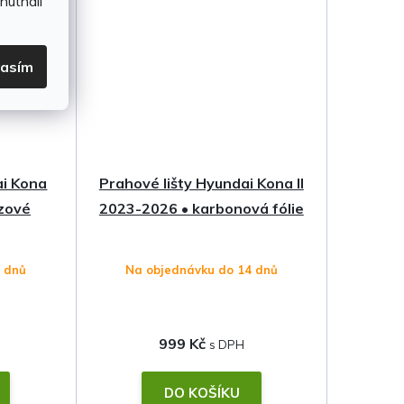
hutnali
lasím
ai Kona
Prahové lišty Hyundai Kona II
zové
2023-2026 • karbonová fólie
4 dnů
Na objednávku do 14 dnů
999 Kč
DO KOŠÍKU