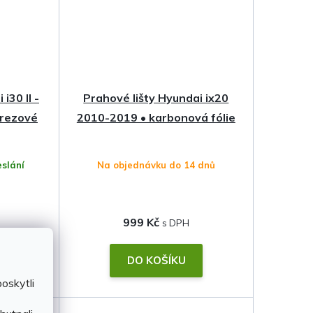
i30 II -
Prahové lišty Hyundai ix20
erezové
2010-2019 • karbonová fólie
slání
Na objednávku do 14 dnů
999 Kč
DO KOŠÍKU
oskytli