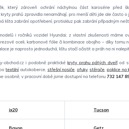
k, který zároveň ochrání náchylnou část karosérie před šk
 kryty prahů zpravidla nenamáhají, pro menší děti jde ale často o
á lišta zabrání opotřebení, protiskluz pak zabrání případným nešt
modelů i ročníků vozidel Hyundai; z vlastní zkušenosti máme ov
nerezové oceli, karbonové fólie či kombinace obojího – díky tomu 
talace je naprosto jednoduchá, lištu stačí očistit a práh na ni nalepit
y-obchod.cz i podobně praktické
kryty prahu pátých dveří
od st
bo
textilní
autokoberce,
střešní nosiče
,
ofuky
,
stěrače
,
poklice na 
íme osobně, v pracovní době jsme dostupní na telefonu
732 147 8
ix20
Tucson
Bayon
Getz