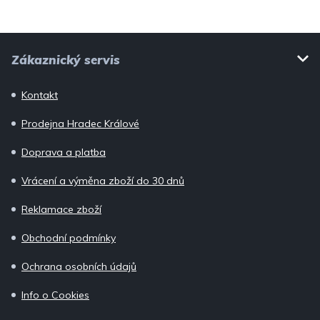
p
i
Z
s
Zákaznický servis
u
á
p
Kontakt
a
Prodejna Hradec Králové
t
í
Doprava a platba
Vrácení a výměna zboží do 30 dnů
Reklamace zboží
Obchodní podmínky
Ochrana osobních údajů
Info o Cookies