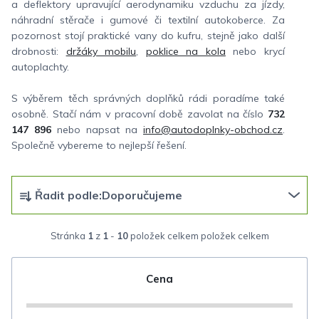
a deflektory upravující aerodynamiku vzduchu za jízdy,
náhradní stěrače i gumové či textilní autokoberce. Za
pozornost stojí praktické vany do kufru, stejně jako další
drobnosti:
držáky mobilu
,
poklice na kola
nebo krycí
autoplachty.
S výběrem těch správných doplňků rádi poradíme také
osobně. Stačí nám v pracovní době zavolat na číslo
732
147 896
nebo napsat na
info@autodoplnky-obchod.cz
.
Společně vybereme to nejlepší řešení.
Ř
Řadit podle:
Doporučujeme
a
z
Stránka
1
z
1
-
10
položek celkem
e
n
Cena
í
p