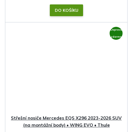
DO KOŠÍKU
Doprava
zdarma
Střešní nosiče Mercedes EQS X296 2023-2026 SUV
(na montážní body) • WING EVO • Thule