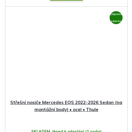
Doprava
zdarma
Střešní nosiče Mercedes EQS 2022-2026 Sedan (na
montážní body) • ocel • Thule
SKLADEM, ihned k odeslání
(1 sada)