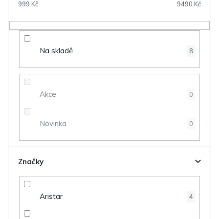
999
Kč
9490
Kč
r
o
d
Na skladě
8
u
k
t
Akce
0
ů
Novinka
0
Značky
Aristar
4