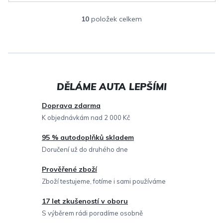
10
položek celkem
O
v
l
á
d
a
c
Doprava zdarma
í
K objednávkám nad 2 000 Kč
p
95 % autodoplňků skladem
r
Doručení už do druhého dne
v
Prověřené zboží
k
Zboží testujeme, fotíme i sami používáme
y
v
17 let zkušeností v oboru
ý
S výběrem rádi poradíme osobně