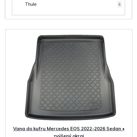
Thule
6
V
ý
p
i
s
p
r
o
d
u
k
Vana do kufru Mercedes EQS 2022-2026 Sedan •
zvýšený okraj