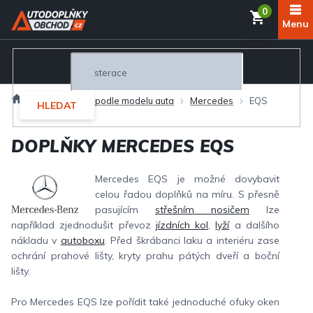
Přejít
NÁKUP
na
obsah
KOŠÍK
Domů
Autodoplňky podle modelu auta
Mercedes
EQS
HLEDAT
DOPLŇKY MERCEDES EQS
Mercedes EQS je možné dovybavit
celou řadou doplňků na míru. S přesně
pasujícím
střešním nosičem
lze
například zjednodušit převoz
jízdních kol
,
lyží
a dalšího
nákladu v
autoboxu
. Před škrábanci laku a interiéru zase
ochrání prahové lišty, kryty prahu pátých dveří a boční
lišty.
Pro Mercedes EQS lze pořídit také jednoduché ofuky oken