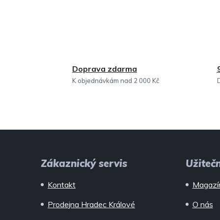
Doprava zdarma
K objednávkám nad 2 000 Kč
Z
á
Zákaznický servis
Užiteč
p
Kontakt
Magazí
a
Prodejna Hradec Králové
O nás