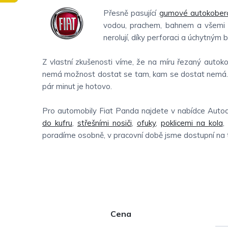
Přesně pasující
gumové autokober
vodou, prachem, bahnem a všemi da
nerolují, díky perforaci a úchytným
Z vlastní zkušenosti víme, že na míru řezaný autoko
nemá možnost dostat se tam, kam se dostat nemá. V
pár minut je hotovo.
Pro automobily Fiat Panda najdete v nabídce Auto
do kufru
,
střešními nosiči
,
ofuky
,
poklicemi na kola
,
poradíme osobně, v pracovní době jsme dostupní na
P
Cena