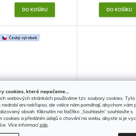
t
DO KOŠÍKU
DO KOŠÍKU
ů
Český výrobek
y cookies, které nepečeme...
Gumové autokoberce Fiat
ich webových stránkách používáme tzv. soubory cookies. Tyto
Panda 2012-2026
 nedrobí ani nekřupou, ale velice nám pomáhají, abychom vám p
lizovaný obsah. Kliknutím na tlačítko ,,Souhlasím“ souhlasíte s
m cookies a předáním údajů o chování na webu, abyste si je vyc
Skladem u dodavatele
íce.
Více informací
zde
.