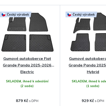
a
z
Český výrobek
Český výrobek
e
n
í
p
Gumové autokoberce Fiat
Gumové autokoberc
r
Grande Panda 2025-2026
Grande Panda 202
o
Electric
Hybrid
SKLADEM, ihned k odeslání
SKLADEM, ihned k ode
d
(2 sada)
(1 sada)
u
879 Kč
929 Kč
k