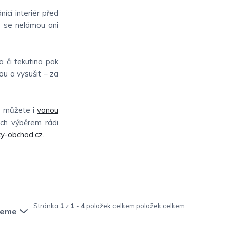
ící interiér před
C se nelámou ani
a či tekutina pak
u a vysušit – za
le můžete i
vanou
jich výběrem rádi
y-obchod.cz
.
Stránka
1
z
1
-
4
položek celkem
jeme