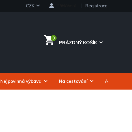
CZK
Přihlášení
Registrace
PRÁZDNÝ KOŠÍK
NÁKUPNÍ
KOŠÍK
(Ne)povinná výbava
Na cestování
Autokosmeti