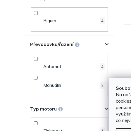
u
e
k
Rigum
4
l
t
ů
Převodovka/řazení
Automat
4
Manuální
2
Soubor
Na naš
cookies
persona
Typ motoru
využití
co nejv
Elektrický