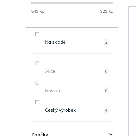
o
s
849
Kč
929
Kč
V
t
ý
r
Na skladě
2
p
a
i
n
s
Akce
0
n
p
Novinka
0
í
r
p
o
Český výrobek
4
a
d
n
Značky