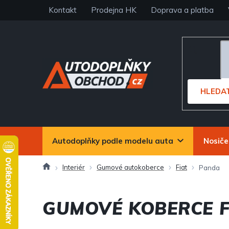
Přejít
Kontakt
Prodejna HK
Doprava a platba
na
obsah
HLEDA
Autodoplňky podle modelu auta
Nosiče
Domů
Interiér
Gumové autokoberce
Fiat
Panda
GUMOVÉ KOBERCE F