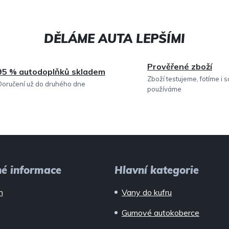
Prověřené zboží
95 % autodoplňků skladem
Zboží testujeme, fotíme i 
Doručení už do druhého dne
používáme
né informace
Hlavní kategorie
n
Vany do kufru
Gumové autokoberce