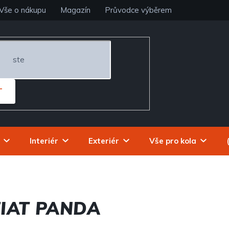
Vše o nákupu
Magazín
Průvodce výběrem
T
Interiér
Exteriér
Vše pro kola
IAT PANDA