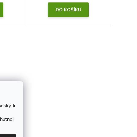
DO KOŠÍKU
oskytli
hutnali