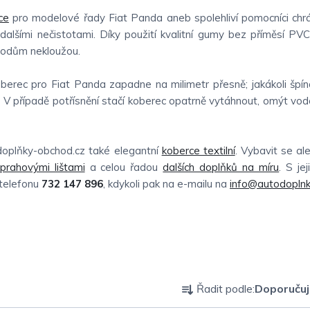
ce
pro modelové řady Fiat Panda aneb spolehliví pomocníci chrán
lšími nečistotami. Díky použití kvalitní gumy bez příměsí PV
 bodům nekloužou.
berec pro Fiat Panda zapadne na milimetr přesně; jakákoli špín
 případě potřísnění stačí koberec opatrně vytáhnout, omýt vodo
doplňky-obchod.cz také elegantní
koberce textilní
. Vybavit se a
prahovými lištami
a celou řadou
dalších doplňků na míru
. S je
 telefonu
732 147 896
, kdykoli pak na e-mailu na
info@autodoplnk
Ř
Řadit podle:
Doporuču