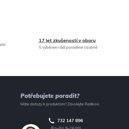
17 let zkušeností v oboru
sami
S výběrem rádi poradíme osobně
Potřebujete poradit?
Máte dotazy k produktům? Zavolejte Radkovi.
732 147 896
(Po–Pá: 8–16:00)