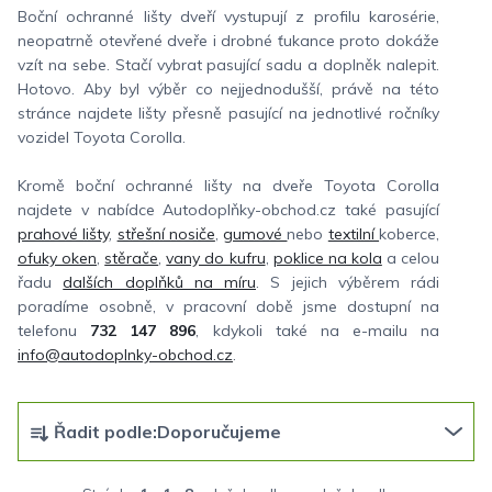
Boční ochranné lišty dveří vystupují z profilu karosérie,
neopatrně otevřené dveře i drobné ťukance proto dokáže
vzít na sebe. Stačí vybrat pasující sadu a doplněk nalepit.
Hotovo. Aby byl výběr co nejjednodušší, právě na této
stránce najdete lišty přesně pasující na jednotlivé ročníky
vozidel Toyota Corolla.
Kromě boční ochranné lišty na dveře Toyota Corolla
najdete v nabídce Autodoplňky-obchod.cz také pasující
prahové lišty
,
střešní nosiče
,
gumové
nebo
textilní
koberce,
ofuky oken
,
stěrače
,
vany do kufru
,
poklice na kola
a celou
řadu
dalších doplňků na míru
. S jejich výběrem rádi
poradíme osobně, v pracovní době jsme dostupní na
telefonu
732 147 896
, kdykoli také na e-mailu na
info@autodoplnky-obchod.cz
.
Ř
Řadit podle:
Doporučujeme
a
z