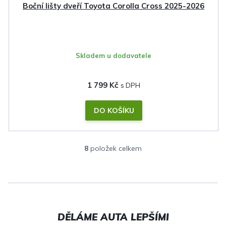
Boční lišty dveří Toyota Corolla Cross 2025-2026
Skladem u dodavatele
1 799 Kč
DO KOŠÍKU
8
položek celkem
O
v
l
á
d
a