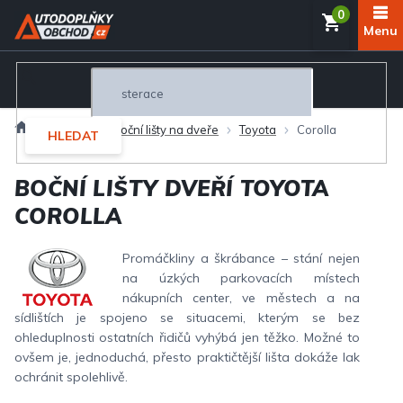
Přejít
NÁKUP
na
obsah
KOŠÍK
Domů
Exteriér
Boční lišty na dveře
Toyota
Corolla
HLEDAT
BOČNÍ LIŠTY DVEŘÍ TOYOTA
COROLLA
Promáčkliny a škrábance – stání nejen
na úzkých parkovacích místech
nákupních center, ve městech a na
sídlištích je spojeno se situacemi, kterým se bez
ohleduplnosti ostatních řidičů vyhýbá jen těžko. Možné to
ovšem je, jednoduchá, přesto praktičtější lišta dokáže lak
ochránit spolehlivě.