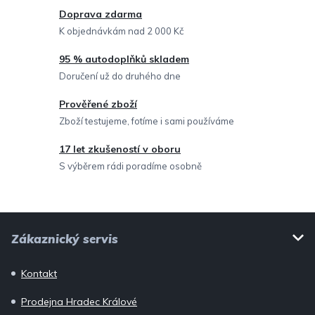
c
Doprava zdarma
í
K objednávkám nad 2 000 Kč
p
95 % autodoplňků skladem
r
Doručení už do druhého dne
v
Prověřené zboží
k
Zboží testujeme, fotíme i sami používáme
y
v
17 let zkušeností v oboru
ý
S výběrem rádi poradíme osobně
p
i
Z
s
Zákaznický servis
u
á
p
Kontakt
a
Prodejna Hradec Králové
t