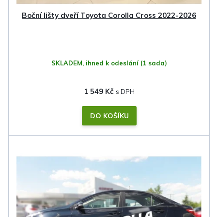
k
Boční lišty dveří Toyota Corolla Cross 2022-2026
t
ů
SKLADEM, ihned k odeslání
(1 sada)
1 549 Kč
DO KOŠÍKU