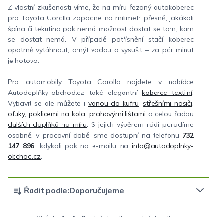
Z vlastní zkušenosti víme, že na míru řezaný autokoberec
pro Toyota Corolla zapadne na milimetr přesně; jakákoli
špína či tekutina pak nemá možnost dostat se tam, kam
se dostat nemá. V případě potřísnění stačí koberec
opatrně vytáhnout, omýt vodou a vysušit – za pár minut
je hotovo.
Pro automobily Toyota Corolla najdete v nabídce
Autodoplňky-obchod.cz také elegantní
koberce textilní
.
Vybavit se ale můžete i
vanou do kufru
,
střešními nosiči
,
ofuky
,
poklicemi na kola
,
prahovými lištami
a celou řadou
dalších doplňků na míru
. S jejich výběrem rádi poradíme
osobně, v pracovní době jsme dostupní na telefonu
732
147 896
, kdykoli pak na e-mailu na
info@autodoplnky-
obchod.cz
.
Ř
Řadit podle:
Doporučujeme
a
z