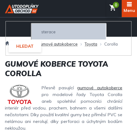
Přejít
NÁKUP
na
obsah
KOŠÍK
Domů
Interiér
Gumové autokoberce
Toyota
Corolla
HLEDAT
GUMOVÉ KOBERCE TOYOTA
COROLLA
Přesně pasující
gumové autokoberce
pro modelové řady Toyota Corolla
aneb spolehliví pomocníci chránící
interiér před vodou, prachem, bahnem a všemi dalšími
nečistotami. Díky použití kvalitní gumy bez příměsí PVC se
nelámou ani nerolují, díky perforaci a úchytným bodům
nekloužou.