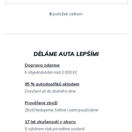
8
položek celkem
O
v
l
á
d
a
c
Doprava zdarma
í
K objednávkám nad 2 000 Kč
p
95 % autodoplňků skladem
r
Doručení už do druhého dne
v
Prověřené zboží
k
Zboží testujeme, fotíme i sami používáme
y
v
17 let zkušeností v oboru
ý
S výběrem rádi poradíme osobně