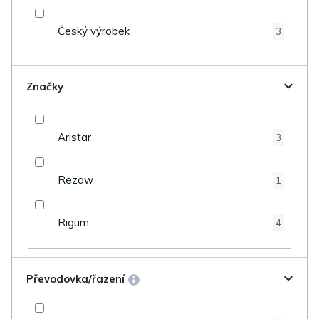
Český výrobek
3
Značky
Aristar
3
Rezaw
1
Rigum
4
Převodovka/řazení