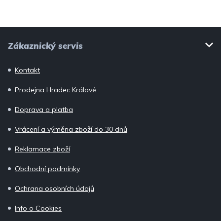
p
i
Z
s
Zákaznický servis
u
á
p
Kontakt
a
Prodejna Hradec Králové
t
í
Doprava a platba
Vrácení a výměna zboží do 30 dnů
Reklamace zboží
Obchodní podmínky
Ochrana osobních údajů
Info o Cookies