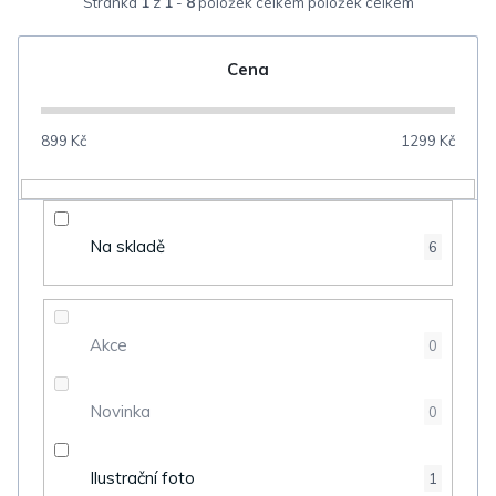
Stránka
1
z
1
-
8
položek celkem
e
n
Cena
í
p
899
Kč
1299
Kč
r
o
d
Na skladě
6
u
k
t
Akce
0
ů
Novinka
0
Ilustrační foto
1