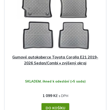
i
s
p
r
o
d
u
k
Gumové autokoberce Toyota Corolla E21 2019-
t
2026 Sedan/Combi • zvýšený okraj
ů
SKLADEM, ihned k odeslání
(>5 sada)
1 099 Kč
DO KOŠÍKU