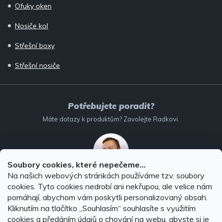
Ofuky oken
Nosiče kol
Střešní boxy
Střešní nosiče
Potřebujete poradit?
Máte dotazy k produktům? Zavolejte Radkovi.
Soubory cookies, které nepečeme...
Na našich webových stránkách používáme tzv. soubory
732 147 896
(Po–Pá: 8–16:00)
cookies. Tyto cookies nedrobí ani nekřupou, ale velice nám
pomáhají, abychom vám poskytli personalizovaný obsah.
info@autodoplnky-obchod.cz
Kliknutím na tlačítko ,,Souhlasím“ souhlasíte s využitím
cookies a předáním údajů o chování na webu, abyste si je