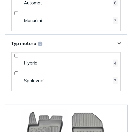
Automat
8
Manuální
7
Typ motoru
Hybrid
4
Spalovací
7
V
ý
p