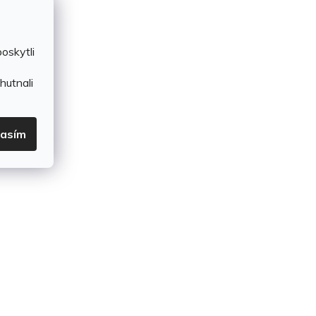
oskytli
hutnali
lasím