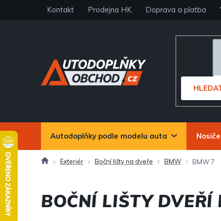
Přejít
Kontakt
Prodejna HK
Doprava a platba
na
obsah
HLEDA
Autodoplňky podle modelu auta
Nosiče
Domů
Exteriér
Boční lišty na dveře
BMW
BMW 7
BOČNÍ LIŠTY DVEŘÍ