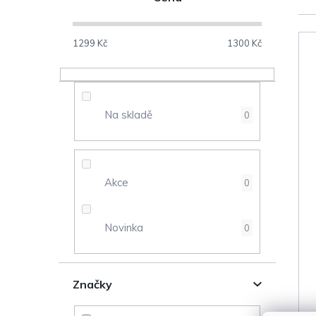
o
s
1299
Kč
1300
Kč
V
t
ý
r
Na skladě
0
p
a
i
n
s
Akce
0
n
p
Novinka
0
í
r
p
o
Značky
a
d