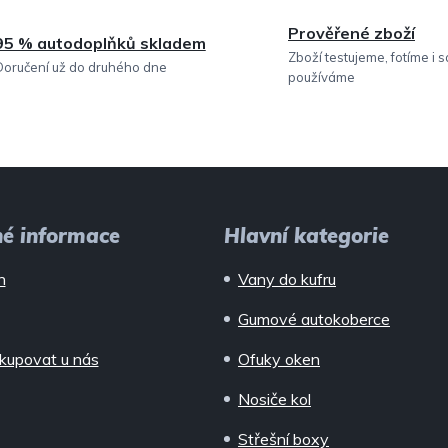
Prověřené zboží
95 % autodoplňků skladem
Zboží testujeme, fotíme i 
Doručení už do druhého dne
používáme
né informace
Hlavní kategorie
n
Vany do kufru
Gumové autokoberce
kupovat u nás
Ofuky oken
Nosiče kol
Střešní boxy