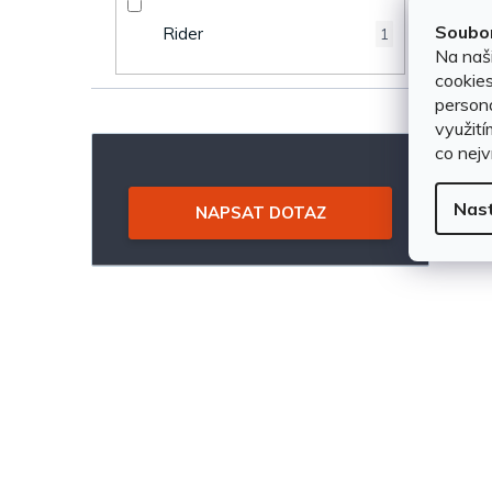
n
u
Soubor
Rider
1
Na naš
e
k
cookies
persona
l
t
využití
co nejv
ů
Nas
NAPSAT DOTAZ