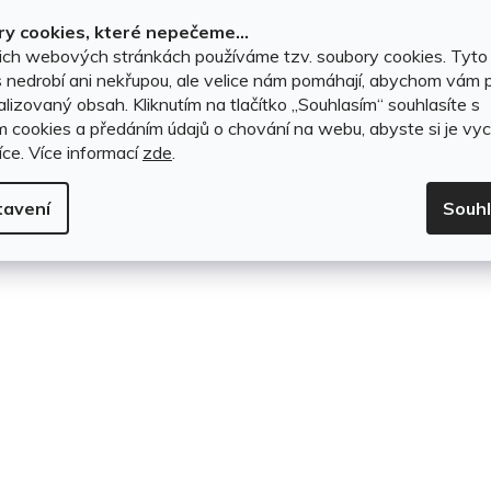
1 299 Kč
k
y cookies, které nepečeme...
ich webových stránkách používáme tzv. soubory cookies. Tyto
t
DO KOŠÍKU
 nedrobí ani nekřupou, ale velice nám pomáhají, abychom vám p
lizovaný obsah. Kliknutím na tlačítko ,,Souhlasím“ souhlasíte s
ů
m cookies a předáním údajů o chování na webu, abyste si je vyc
íce.
Více informací
zde
.
O
v
tavení
Souh
l
á
d
a
c
í
p