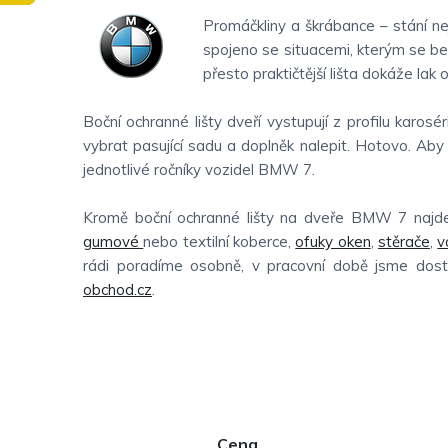
Promáčkliny a škrábance – stání ne
spojeno se situacemi, kterým se be
přesto praktičtější lišta dokáže lak o
Boční ochranné lišty dveří vystupují z profilu karo
vybrat pasující sadu a doplněk nalepit. Hotovo. Aby 
jednotlivé ročníky vozidel BMW 7.
Kromě boční ochranné lišty na dveře BMW 7 najdete
gumové
nebo textilní koberce,
ofuky oken
,
stěrače
,
v
rádi poradíme osobně, v pracovní době jsme dos
obchod.cz
.
P
Cena