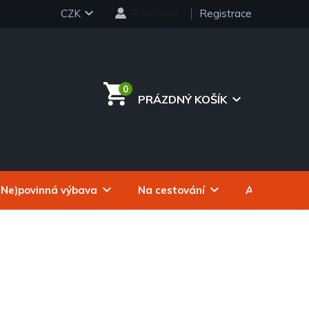
CZK
Přihlášení
Registrace
PRÁZDNÝ KOŠÍK
NÁKUPNÍ
KOŠÍK
(Ne)povinná výbava
Na cestování
Autokosmeti