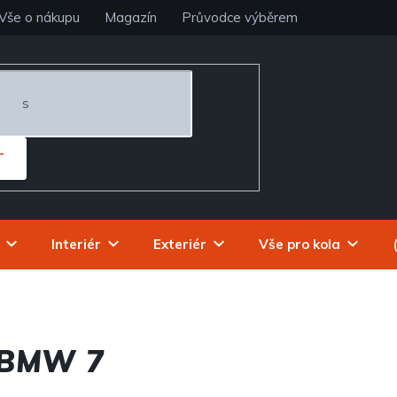
Vše o nákupu
Magazín
Průvodce výběrem
T
Interiér
Exteriér
Vše pro kola
 BMW 7