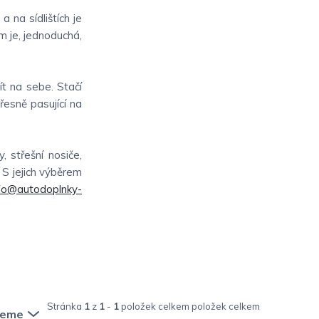
 na sídlištích je
m je, jednoduchá,
ít na sebe. Stačí
řesně pasující na
 střešní nosiče,
. S jejich výběrem
fo@autodoplnky-
Stránka
1
z
1
-
1
položek celkem
jeme