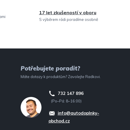
17 let zkušeností v oboru
sami
S výběrem rádi poradíme osobně
Potřebujete poradit?
Máte dotazy k produktům? Zavolejte Radkovi.
732 147 896
(Po–Pá: 8–16:00)
info@autodoplnky-
obchod.cz