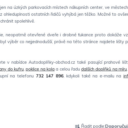
jen na úzkých parkovacích místech nákupních center, ve městech a
z ohleduplnosti ostatních řidičů vyhýbá jen těžko. Možné to ovše
chránit spolehlivě.
série, neopatrně otevřené dveře i drobné ťukance proto dokáže vz
byl výběr co nejjednodušší, právě na této stránce najdete lišty p
 v nabídce Autodoplňky-obchod.cz také pasující prahové lišty,
any do kufru
,
poklice na kola
a celou řadu
dalších doplňků na míru
tupní na telefonu
732 147 896
, kdykoli také na e-mailu na
in
Ř
Řadit podle:
Doporuču