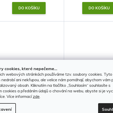
t
DO KOŠÍKU
DO KOŠÍKU
ů
y cookies, které nepečeme...
ich webových stránkách používáme tzv. soubory cookies. Tyto
Ofuky oken BMW 7 F01
Ofuky oken BMW 
 nedrobí ani nekřupou, ale velice nám pomáhají, abychom vám p
lizovaný obsah. Kliknutím na tlačítko ,,Souhlasím“ souhlasíte s
2008-2015 Sedan
2015-2022 (+zad
m cookies a předáním údajů o chování na webu, abyste si je vyc
íce.
Více informací
zde
.
Na objednávku do 7 dnů
Na objednávku do 7
tavení
Souh