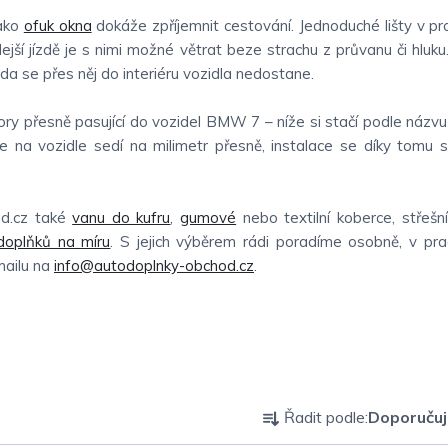
jako
ofuk okna
dokáže zpříjemnit cestování. Jednoduché lišty v pr
hlejší jízdě je s nimi možné větrat beze strachu z průvanu či hluku
oda se přes něj do interiéru vozidla nedostane.
ry přesně pasující do vozidel BMW 7 – níže si stačí podle názv
e na vozidle sedí na milimetr přesně, instalace se díky tomu 
d.cz také
vanu do kufru
,
gumové
nebo textilní koberce, střešn
 doplňků na míru
. S jejich výběrem rádi poradíme osobně, v pr
mailu na
info@autodoplnky-obchod.cz
.
Ř
Řadit podle:
Doporuču