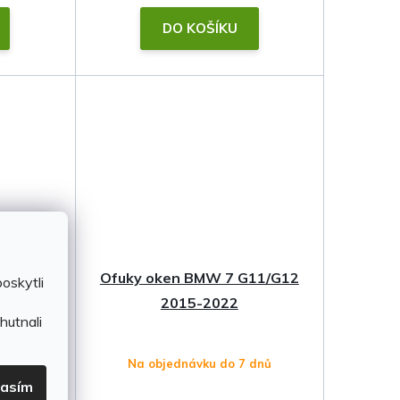
DO KOŠÍKU
7 G11
Ofuky oken BMW 7 G11/G12
oskytli
ní)
2015-2022
hutnali
 dnů
Na objednávku do 7 dnů
lasím