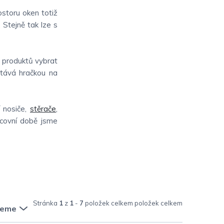
ostoru oken totiž
. Stejně tak lze s
u produktů vybrat
stává hračkou na
í nosiče,
stěrače
,
acovní době jsme
Stránka
1
z
1
-
7
položek celkem
jeme