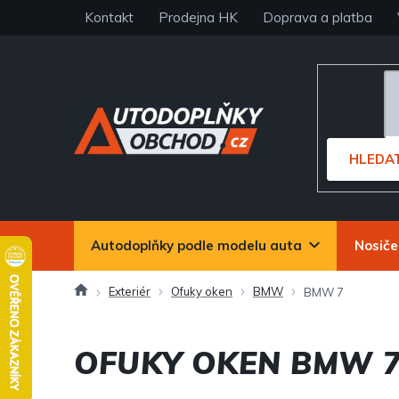
Přejít
Kontakt
Prodejna HK
Doprava a platba
na
obsah
HLEDA
Autodoplňky podle modelu auta
Nosiče
Domů
Exteriér
Ofuky oken
BMW
BMW 7
OFUKY OKEN BMW 