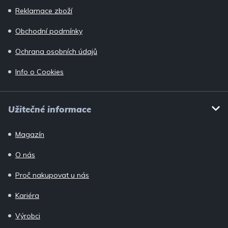
v
Reklamace zboží
k
y
Obchodní podmínky
v
Ochrana osobních údajů
ý
Info o Cookies
p
i
s
Užitečné informace
u
Magazín
O nás
Proč nakupovat u nás
Kariéra
Výrobci