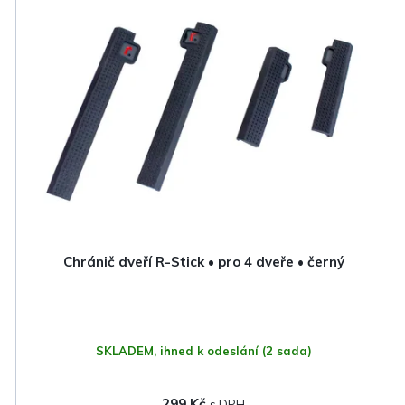
ý
í
p
p
i
r
s
o
p
d
r
u
o
k
d
t
u
ů
k
Chránič dveří R-Stick • pro 4 dveře • černý
t
ů
SKLADEM, ihned k odeslání
(2 sada)
299 Kč