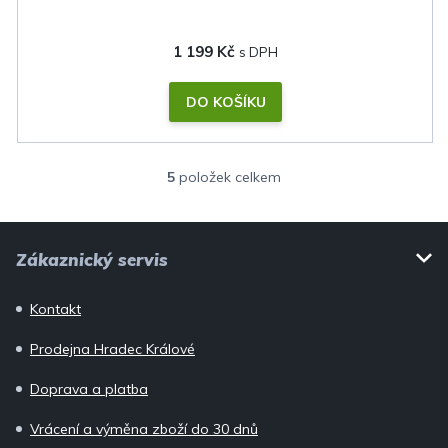
1 199 Kč
DO KOŠÍKU
5
položek celkem
O
v
Z
l
Zákaznický servis
á
á
p
d
Kontakt
a
a
c
Prodejna Hradec Králové
t
í
í
Doprava a platba
p
r
Vrácení a výměna zboží do 30 dnů