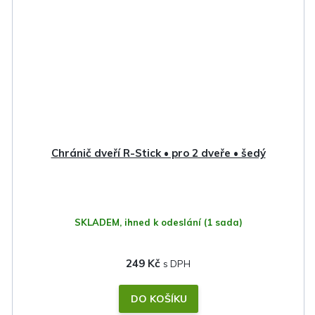
Chránič dveří R-Stick • pro 2 dveře • šedý
SKLADEM, ihned k odeslání
(1 sada)
249 Kč
DO KOŠÍKU