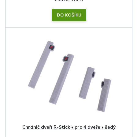
DO KOŠÍKU
Chránič dveří R-Stick • pro 4 dveře • šedý