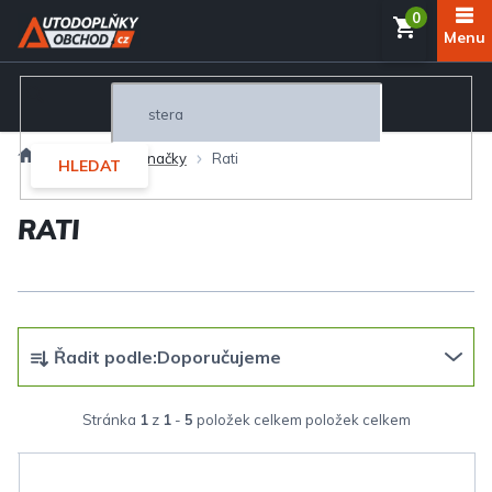
Přejít
NÁKUP
na
obsah
KOŠÍK
Domů
Prodávané značky
Rati
HLEDAT
RATI
Ř
Řadit podle:
Doporučujeme
a
z
Stránka
1
z
1
-
5
položek celkem
e
V
n