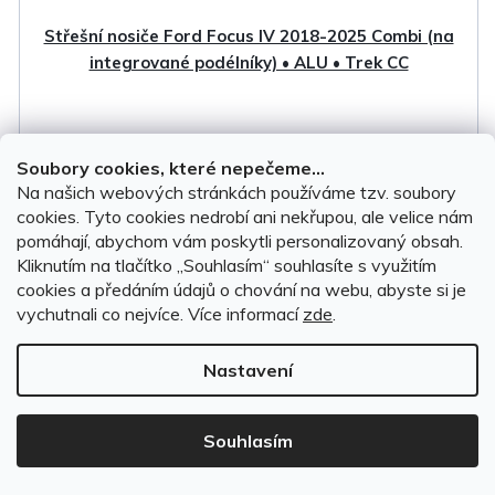
Střešní nosiče Ford Focus IV 2018-2025 Combi (na
integrované podélníky) • ALU • Trek CC
SKLADEM, ihned k odeslání
(1 sada)
Soubory cookies, které nepečeme...
Na našich webových stránkách používáme tzv. soubory
3 599 Kč
cookies. Tyto cookies nedrobí ani nekřupou, ale velice nám
pomáhají, abychom vám poskytli personalizovaný obsah.
Kliknutím na tlačítko ,,Souhlasím“ souhlasíte s využitím
DO KOŠÍKU
cookies a předáním údajů o chování na webu, abyste si je
vychutnali co nejvíce.
Více informací
zde
.
Doprava
zdarma
Nastavení
Souhlasím