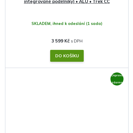
integrované podélníky) • ALU • Trek CC
SKLADEM, ihned k odeslání
(1 sada)
3 599 Kč
DO KOŠÍKU
Doprava
zdarma