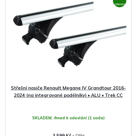
ý
í
zdarma
p
p
i
r
s
o
p
d
r
u
o
k
d
t
u
ů
k
Střešní nosiče Renault Megane IV Grandtour 2016-
t
2024 (na integrované podélníky) • ALU • Trek CC
ů
SKLADEM, ihned k odeslání
(1 sada)
3 599 Kč