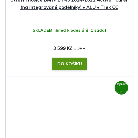
(na integrované podélníky) • ALU • Trek CC
SKLADEM, ihned k odeslání
(1 sada)
3 599 Kč
DO KOŠÍKU
Doprava
zdarma