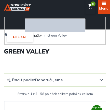
Přejít
NÁKUP
na
obsah
KOŠÍK
Domů
Prodávané značky
Green Valley
HLEDAT
GREEN VALLEY
Ř
Řadit podle:
Doporučujeme
a
z
Stránka
1
z
2
-
58
položek celkem
e
V
n
Doprava