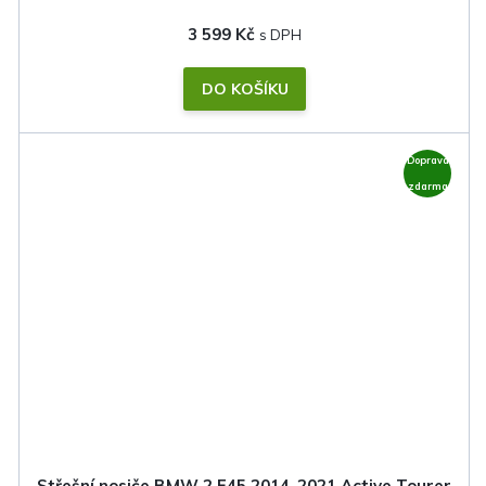
3 599 Kč
DO KOŠÍKU
Doprava
zdarma
Střešní nosiče BMW 2 F45 2014-2021 Active Tourer