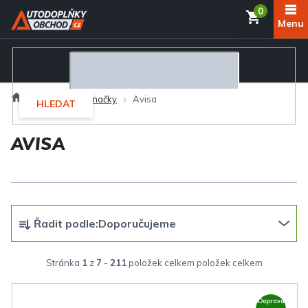
Přejít
NÁKUP
na
obsah
KOŠÍK
Domů
Prodávané značky
Avisa
HLEDAT
AVISA
Ř
Řadit podle:
Doporučujeme
a
z
Stránka
1
z
7
-
211
položek celkem
e
V
n
Doprava