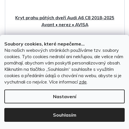
Kryt prahu pátých dveří Audi A6 C8 2018-2025
Avant • nerez • AVISA
Soubory cookies, které nepečeme...
Na objednávku do 14 dnů
Na našich webových stránkách používáme tzv. soubory
cookies. Tyto cookies nedrobí ani nekřupou, ale velice nám
pomáhají, abychom vám poskytli personalizovaný obsah.
2 199 Kč
Kliknutím na tlačítko ,,Souhlasím“ souhlasíte s využitím
cookies a předáním údajů o chování na webu, abyste si je
DO KOŠÍKU
vychutnali co nejvíce.
Více informací
zde
.
Nastavení
Souhlasím