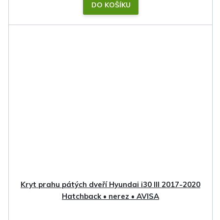
DO KOŠÍKU
Kryt prahu pátých dveří Hyundai i30 III 2017-2020
Hatchback • nerez • AVISA