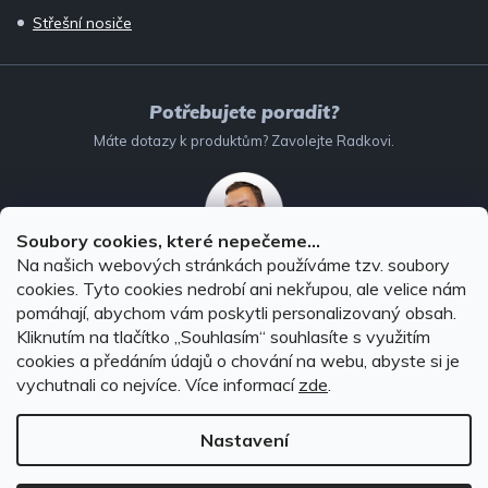
Střešní nosiče
Potřebujete poradit?
Máte dotazy k produktům? Zavolejte Radkovi.
Soubory cookies, které nepečeme...
Na našich webových stránkách používáme tzv. soubory
732 147 896
(Po–Pá: 8–16:00)
cookies. Tyto cookies nedrobí ani nekřupou, ale velice nám
pomáhají, abychom vám poskytli personalizovaný obsah.
info@autodoplnky-obchod.cz
Kliknutím na tlačítko ,,Souhlasím“ souhlasíte s využitím
cookies a předáním údajů o chování na webu, abyste si je
vychutnali co nejvíce.
Více informací
zde
.
Nastavení
Copyright 2026
Autodoplňky-obchod.cz
. Všechna práva