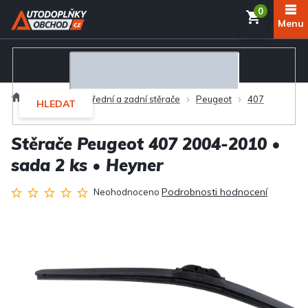
Přejít
NÁKUP
na
obsah
KOŠÍK
Domů
Exteriér
Přední a zadní stěrače
Peugeot
407
HLEDAT
Stěrače Peugeot 407 2004-2010 •
sada 2 ks • Heyner
Průměrné
Podrobnosti hodnocení
Neohodnoceno
hodnocení
produktu
je
0,0
z
5
hvězdiček.