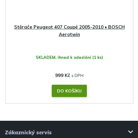
Stěrače Peugeot 407 Coupé 2005-2010 • BOSCH
Aerotwin
SKLADEM, ihned k odeslání
(1 ks)
999 Kč
DO KOŠÍKU
Z
Zákaznický servis
á