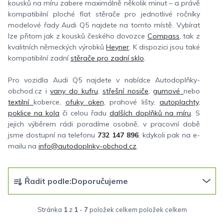
kousků na míru zabere maximálně několik minut – a právě
kompatibilní ploché flat stěrače pro jednotlivé ročníky
modelové řady Audi Q5 najdete na tomto místě. Vybírat
lze přitom jak z kousků českého dovozce
Compass
, tak z
kvalitních německých výrobků
Heyner
. K dispozici jsou také
kompatibilní zadní
stěrače pro zadní sklo
.
Pro vozidla Audi Q5 najdete v nabídce Autodoplňky-
obchod.cz i
vany do kufru
,
střešní nosiče
,
gumové
nebo
textilní
koberce,
ofuky oken
, prahové lišty,
autoplachty
,
poklice na kola
či celou řadu
dalších doplňků na míru
. S
jejich výběrem rádi poradíme osobně, v pracovní době
jsme dostupní na telefonu
732 147 896
, kdykoli pak na e-
mailu na
info@autodoplnky-obchod.cz
.
Ř
Řadit podle:
Doporučujeme
a
z
Stránka
1
z
1
-
7
položek celkem
e