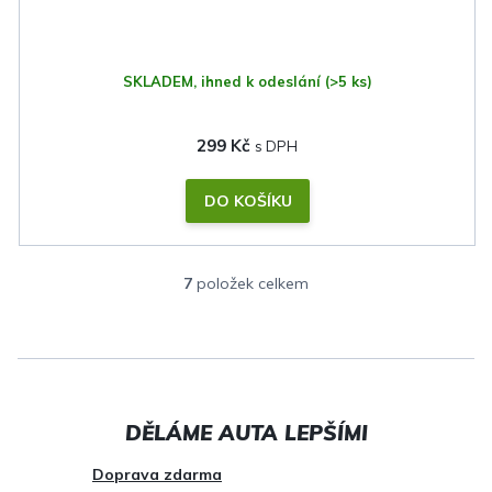
SKLADEM, ihned k odeslání
(>5 ks)
299 Kč
DO KOŠÍKU
7
položek celkem
O
v
l
á
d
a
c
Doprava zdarma