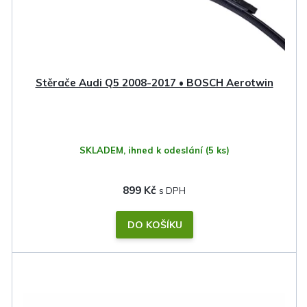
o
d
u
k
Stěrače Audi Q5 2008-2017 • BOSCH Aerotwin
t
ů
SKLADEM, ihned k odeslání
(5 ks)
899 Kč
DO KOŠÍKU