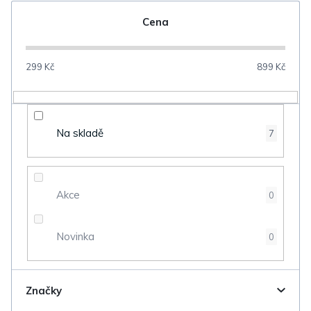
n
Cena
í
p
299
Kč
899
Kč
r
o
d
Na skladě
7
u
k
t
Akce
0
ů
Novinka
0
Značky