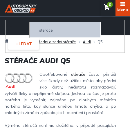
Přejít
NÁKUP
na
obsah
KOŠÍK
Domů
Exteriér
Přední a zadní stěrače
Audi
Q5
HLEDAT
STĚRAČE AUDI Q5
Opotřebované
stěrače
často přináší
více škody než užitku; místo aby přední
sklo čistily, nečistotu rozmazávají,
vytváří fleky a nepříjemně skřípou. Jednou za čas je proto
potřeba je vyměnit; zejména po dlouhých měsících
horkého léta, kdy slunce umělou hmotu ohýbá, a po
chladných zimách způsobujících puchření i praskání.
Výměna stěračů není nic složitého, v případě pasujících