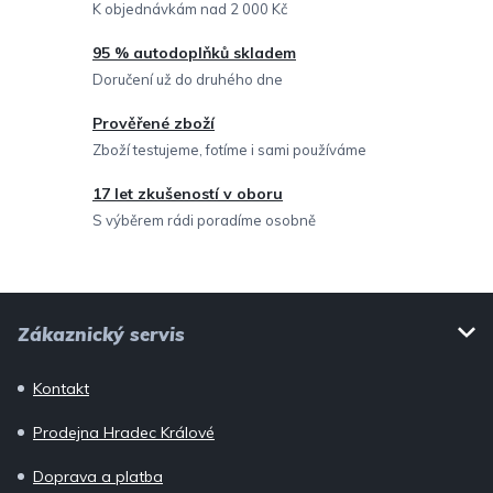
í
K objednávkám nad 2 000 Kč
p
95 % autodoplňků skladem
r
Doručení už do druhého dne
v
Prověřené zboží
k
Zboží testujeme, fotíme i sami používáme
y
v
17 let zkušeností v oboru
ý
S výběrem rádi poradíme osobně
p
i
Z
s
Zákaznický servis
u
á
p
Kontakt
a
Prodejna Hradec Králové
t
í
Doprava a platba