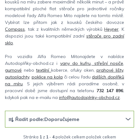
kousků na míru zabere maximálně několik minut – a právě
kompatibilní ploché flat stěrače pro jednotlivé ročníky
modelové řady Alfa Romeo Mito najdete na tomto místě.
Vybírat lze přitom jak z kousků českého dovozce
Compass
, tak z kvalitních německých výrobků
Heyner
. K
dispozici jsou také kompatibilní zadní
stěrače pro zadní
sklo
.
Pro vozidla Alfa Romeo Mitonajdete v nabídce
Autodoplňky-obchod.cz i
vany do kufru
,
střešní nosiče
,
gumové
nebo
textilní
koberce, ofuky oken,
prahové lišty
,
autoplachty
,
poklice na kola
či celou řadu
dalších doplňků
na míru
. S jejich výběrem rádi poradíme osobně, v
pracovní době jsme dostupní na telefonu
732 147 896
,
kdykoli pak na e-mailu na
info@autodoplnky-obchod.cz
.
Ř
Řadit podle:
Doporučujeme
a
z
Stránka
1
z
1
-
4
položek celkem