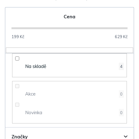
e
n
Cena
í
p
199
Kč
629
Kč
r
o
d
Na skladě
4
u
k
t
Akce
0
ů
Novinka
0
Značky