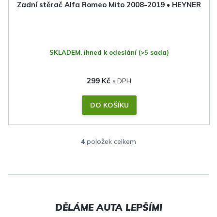
Zadní stěrač Alfa Romeo Mito 2008-2019 • HEYNER
SKLADEM, ihned k odeslání
(>5 sada)
299 Kč
DO KOŠÍKU
4
položek celkem
O
v
l
á
d
a