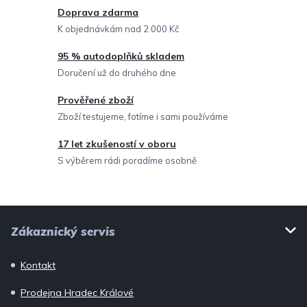
c
Doprava zdarma
í
K objednávkám nad 2 000 Kč
p
95 % autodoplňků skladem
r
Doručení už do druhého dne
v
Prověřené zboží
k
Zboží testujeme, fotíme i sami používáme
y
v
17 let zkušeností v oboru
ý
S výběrem rádi poradíme osobně
p
i
Z
s
Zákaznický servis
u
á
p
Kontakt
a
Prodejna Hradec Králové
t