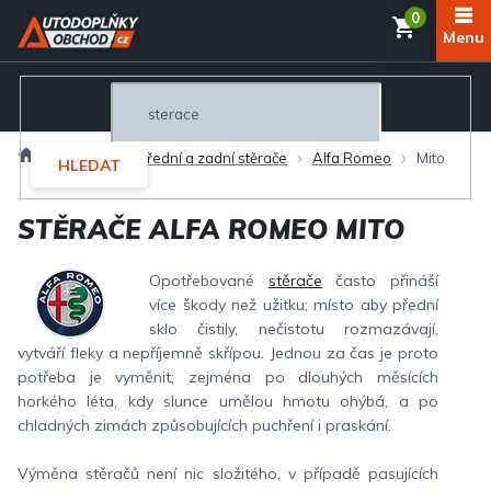
Přejít
NÁKUP
na
obsah
KOŠÍK
Domů
Exteriér
Přední a zadní stěrače
Alfa Romeo
Mito
HLEDAT
STĚRAČE ALFA ROMEO MITO
Opotřebované
stěrače
často přináší
více škody než užitku; místo aby přední
sklo čistily, nečistotu rozmazávají,
vytváří fleky a nepříjemně skřípou. Jednou za čas je proto
potřeba je vyměnit; zejména po dlouhých měsících
horkého léta, kdy slunce umělou hmotu ohýbá, a po
chladných zimách způsobujících puchření i praskání.
Výměna stěračů není nic složitého, v případě pasujících