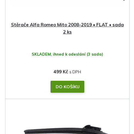
d
u
k
Stěrače Alfa Romeo Mito 2008-2019 • FLAT • sada
t
2 ks
ů
SKLADEM, ihned k odeslání
(3 sada)
499 Kč
DO KOŠÍKU