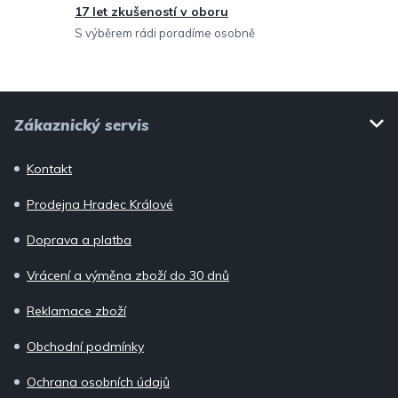
v
17 let zkušeností v oboru
ý
S výběrem rádi poradíme osobně
p
i
Z
s
Zákaznický servis
u
á
p
Kontakt
a
Prodejna Hradec Králové
t
í
Doprava a platba
Vrácení a výměna zboží do 30 dnů
Reklamace zboží
Obchodní podmínky
Ochrana osobních údajů