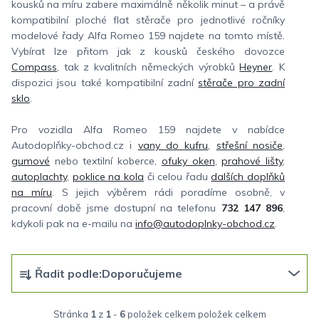
kousků na míru zabere maximálně několik minut – a právě
kompatibilní ploché flat stěrače pro jednotlivé ročníky
modelové řady Alfa Romeo 159 najdete na tomto místě.
Vybírat lze přitom jak z kousků českého dovozce
Compass
, tak z kvalitních německých výrobků
Heyner
. K
dispozici jsou také kompatibilní zadní
stěrače pro zadní
sklo
.
Pro vozidla Alfa Romeo 159 najdete v nabídce
Autodoplňky-obchod.cz i
vany do kufru
,
střešní nosiče
,
gumové
nebo textilní koberce,
ofuky oken
,
prahové lišty
,
autoplachty
,
poklice na kola
či celou řadu
dalších doplňků
na míru
. S jejich výběrem rádi poradíme osobně, v
pracovní době jsme dostupní na telefonu
732 147 896
,
kdykoli pak na e-mailu na
info@autodoplnky-obchod.cz
.
Ř
Řadit podle:
Doporučujeme
a
z
Stránka
1
z
1
-
6
položek celkem