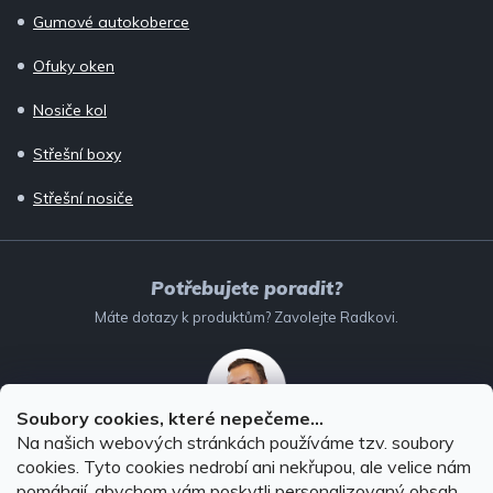
Gumové autokoberce
Ofuky oken
Nosiče kol
Střešní boxy
Střešní nosiče
Potřebujete poradit?
Máte dotazy k produktům? Zavolejte Radkovi.
Soubory cookies, které nepečeme...
Na našich webových stránkách používáme tzv. soubory
732 147 896
(Po–Pá: 8–16:00)
cookies. Tyto cookies nedrobí ani nekřupou, ale velice nám
pomáhají, abychom vám poskytli personalizovaný obsah.