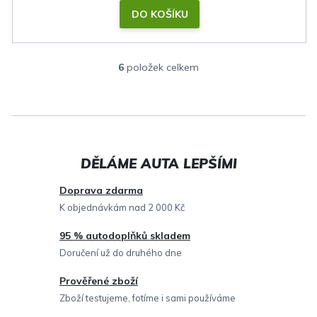
DO KOŠÍKU
6
položek celkem
O
v
l
á
d
a
c
Doprava zdarma
í
K objednávkám nad 2 000 Kč
p
95 % autodoplňků skladem
r
Doručení už do druhého dne
v
Prověřené zboží
k
Zboží testujeme, fotíme i sami používáme
y