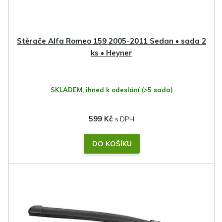
d
u
k
Stěrače Alfa Romeo 159 2005-2011 Sedan • sada 2
t
ks • Heyner
ů
SKLADEM, ihned k odeslání
(>5 sada)
599 Kč
DO KOŠÍKU