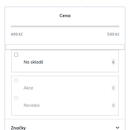
e
n
Cena
í
p
499
Kč
599
Kč
r
o
d
Na skladě
6
u
k
t
Akce
0
ů
Novinka
0
Značky