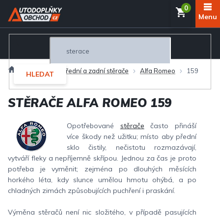
Přejít
NÁKUP
na
obsah
KOŠÍK
Domů
Exteriér
Přední a zadní stěrače
Alfa Romeo
159
HLEDAT
STĚRAČE ALFA ROMEO 159
Opotřebované
stěrače
často přináší
více škody než užitku; místo aby přední
sklo čistily, nečistotu rozmazávají,
vytváří fleky a nepříjemně skřípou. Jednou za čas je proto
potřeba je vyměnit; zejména po dlouhých měsících
horkého léta, kdy slunce umělou hmotu ohýbá, a po
chladných zimách způsobujících puchření i praskání.
Výměna stěračů není nic složitého, v případě pasujících