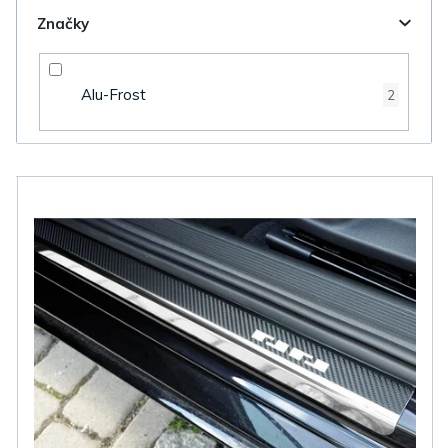
Značky
Alu-Frost
2
V
ý
p
i
s
p
r
o
d