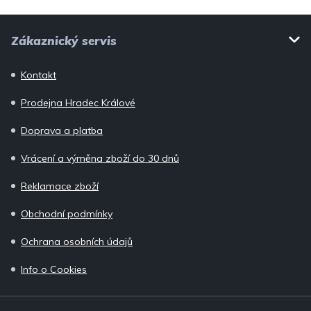
i
Z
s
Zákaznický servis
u
á
p
Kontakt
a
Prodejna Hradec Králové
t
í
Doprava a platba
Vrácení a výměna zboží do 30 dnů
Reklamace zboží
Obchodní podmínky
Ochrana osobních údajů
Info o Cookies