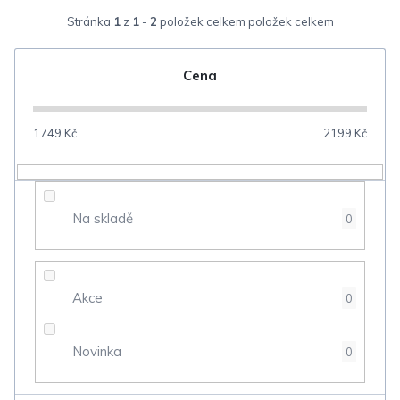
z
Stránka
1
z
1
-
2
položek celkem
e
n
Cena
í
p
1749
Kč
2199
Kč
r
o
d
Na skladě
0
u
k
t
Akce
0
ů
Novinka
0