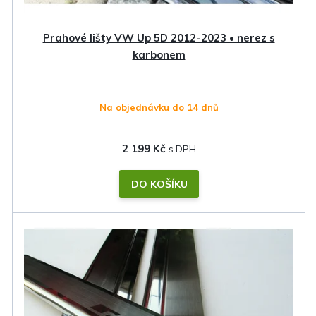
u
k
Prahové lišty VW Up 5D 2012-2023 • nerez s
t
karbonem
ů
Na objednávku do 14 dnů
2 199 Kč
DO KOŠÍKU