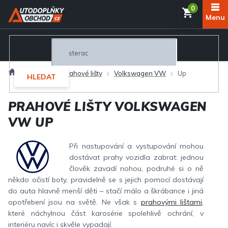
Přejít
NÁKUP
na
obsah
KOŠÍK
Domů
Interiér
Prahové lišty
Volkswagen VW
Up
HLEDAT
PRAHOVÉ LIŠTY VOLKSWAGEN
VW UP
Při nastupování a vystupování mohou
dostávat prahy vozidla zabrat: jednou
člověk zavadí nohou, podruhé si o ně
někdo očistí boty, pravidelně se s jejich pomocí dostávají
do auta hlavně menší děti – stačí málo a škrábance i jiná
opotřebení jsou na světě. Ne však s
prahovými lištami
,
které náchylnou část karosérie spolehlivě ochrání, v
interiéru navíc i skvěle vypadají.