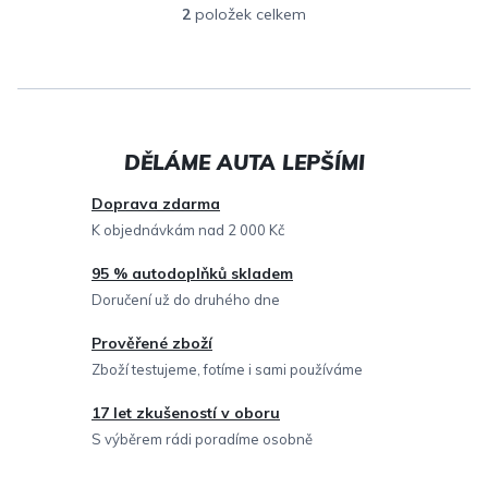
2
položek celkem
O
v
l
á
d
a
c
Doprava zdarma
í
K objednávkám nad 2 000 Kč
p
95 % autodoplňků skladem
r
Doručení už do druhého dne
v
Prověřené zboží
k
Zboží testujeme, fotíme i sami používáme
y
v
17 let zkušeností v oboru
ý
S výběrem rádi poradíme osobně
p