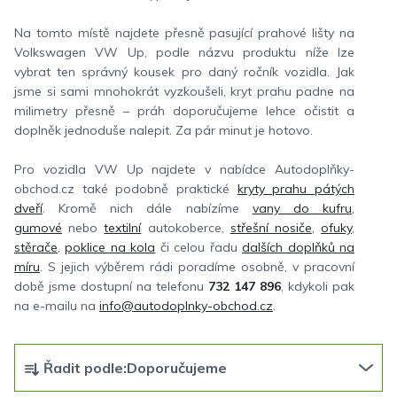
Na tomto místě najdete přesně pasující prahové lišty na
Volkswagen VW Up, podle názvu produktu níže lze
vybrat ten správný kousek pro daný ročník vozidla. Jak
jsme si sami mnohokrát vyzkoušeli, kryt prahu padne na
milimetry přesně – práh doporučujeme lehce očistit a
doplněk jednoduše nalepit. Za pár minut je hotovo.
Pro vozidla VW Up najdete v nabídce Autodoplňky-
obchod.cz také podobně praktické
kryty prahu pátých
dveří
. Kromě nich dále nabízíme
vany do kufru
,
gumové
nebo
textilní
autokoberce,
střešní nosiče
,
ofuky
,
stěrače
,
poklice na kola
či celou řadu
dalších doplňků na
míru
. S jejich výběrem rádi poradíme osobně, v pracovní
době jsme dostupní na telefonu
732 147 896
, kdykoli pak
na e-mailu na
info@autodoplnky-obchod.cz
.
Ř
Řadit podle:
Doporučujeme
a