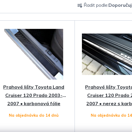
Ř
Řadit podle:
Doporuču
a
z
e
n
í
p
Prahové lišty Toyota Land
Prahové lišty Toyot
r
Cruiser 120 Prado 2003-
Cruiser 120 Prado 
o
2007 • karbonová fólie
2007 • nerez s ka
Na objednávku do 14 dnů
Na objednávku do 1
d