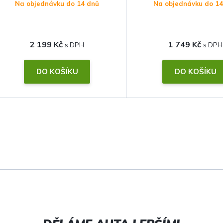
Na objednávku do 14 dnů
Na objednávku do 1
2 199 Kč
1 749 Kč
DO KOŠÍKU
DO KOŠÍKU
O
v
l
á
d
a