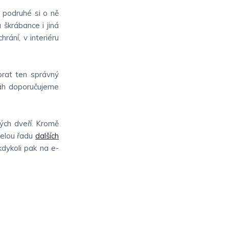
 podruhé si o ně
 škrábance i jiná
hrání, v interiéru
brat ten správný
ráh doporučujeme
ých dveří. Kromě
celou řadu
dalších
 kdykoli pak na e-