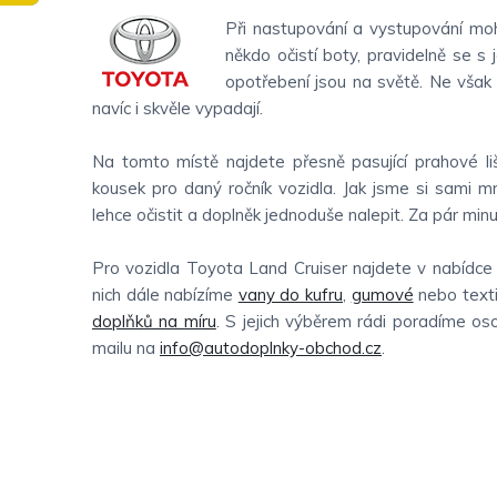
Při nastupování a vystupování moh
někdo očistí boty, pravidelně se s 
opotřebení jsou na světě. Ne však
navíc i skvěle vypadají.
Na tomto místě najdete přesně pasující prahové li
kousek pro daný ročník vozidla. Jak jsme si sami 
lehce očistit a doplněk jednoduše nalepit. Za pár minu
Pro vozidla Toyota Land Cruiser najdete v nabídce
nich dále nabízíme
vany do kufru
,
gumové
nebo texti
doplňků na míru
. S jejich výběrem rádi poradíme o
mailu na
info@autodoplnky-obchod.cz
.