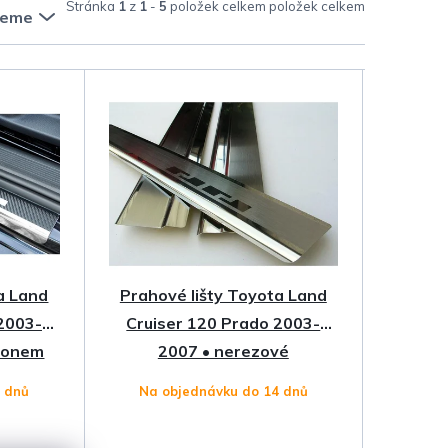
Stránka
1
z
1
-
5
položek celkem
jeme
a Land
Prahové lišty Toyota Land
2003-
Cruiser 120 Prado 2003-
rbonem
2007 • nerezové
4 dnů
Na objednávku do 14 dnů