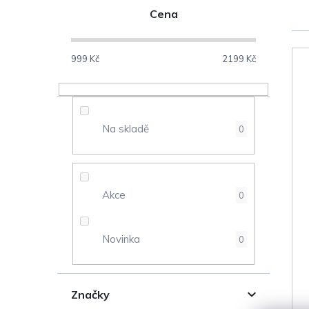
P
Cena
o
s
999
Kč
2199
Kč
V
t
ý
r
Na skladě
0
p
a
i
n
s
Akce
0
n
p
Novinka
0
í
r
p
o
Značky