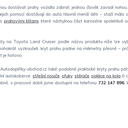
ou dostávat prahy vozidla zabrat: jednou člověk zavadí nohou,
jejich pomocí dostávají do auta hlavně menší děti – stačí málo a
 s
prahovými lištami
, které náchylnou část karosérie spolehlivě oc
šty na Toyota Land Cruiser, podle názvu produktu níže lze vy
mnohokrát vyzkoušeli, kryt prahu padne na milimetry přesně – p
t je hotovo.
 Autodoplňky-obchod.cz také podobně praktické kryty prahu pát
lní autokoberce,
střešní nosiče
,
ofuky
,
stěrače
,
poklice na kola
či 
sobně, v pracovní době jsme dostupní na telefonu
732 147 896
,