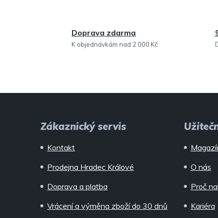
Doprava zdarma
K objednávkám nad 2 000 Kč
Z
á
Zákaznický servis
Užiteč
p
Kontakt
Magazí
a
Prodejna Hradec Králové
O nás
t
Doprava a platba
Proč na
í
Vrácení a výměna zboží do 30 dnů
Kariéra