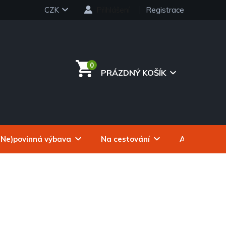
CZK
Přihlášení
Registrace
PRÁZDNÝ KOŠÍK
NÁKUPNÍ
KOŠÍK
(Ne)povinná výbava
Na cestování
Autokosmeti