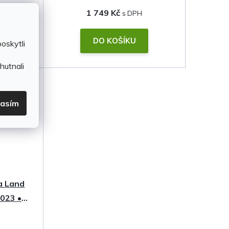
1 749 Kč
DO KOŠÍKU
oskytli
hutnali
lasím
a Land
023 •