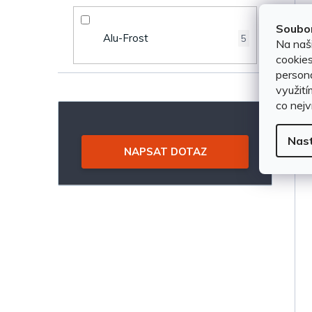
a
d
n
Soubor
u
Alu-Frost
5
Na naš
e
cookies
k
persona
l
využití
t
co nejv
ů
Nas
NAPSAT DOTAZ