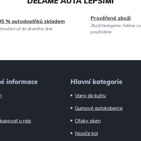
c
í
Prověřené zboží
95 % autodoplňků skladem
p
Zboží testujeme, fotíme i 
Doručení už do druhého dne
používáme
r
v
k
y
v
né informace
Hlavní kategorie
ý
n
Vany do kufru
p
Gumové autokoberce
i
kupovat u nás
Ofuky oken
s
Nosiče kol
u