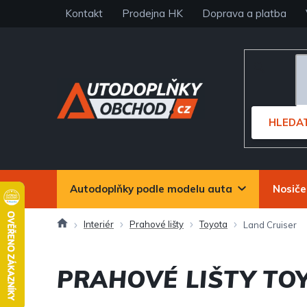
Přejít
Kontakt
Prodejna HK
Doprava a platba
na
obsah
HLEDA
Autodoplňky podle modelu auta
Nosiče
Domů
Interiér
Prahové lišty
Toyota
Land Cruiser
PRAHOVÉ LIŠTY TO