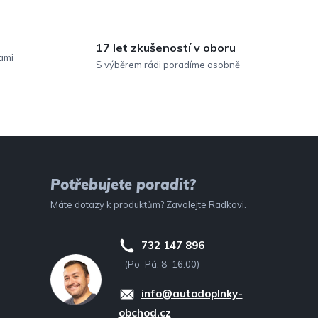
17 let zkušeností v oboru
sami
S výběrem rádi poradíme osobně
Potřebujete poradit?
Máte dotazy k produktům? Zavolejte Radkovi.
732 147 896
(Po–Pá: 8–16:00)
info@autodoplnky-
obchod.cz