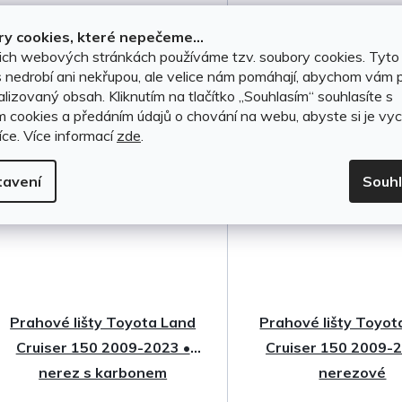
u
999 Kč
2 199 Kč
k
y cookies, které nepečeme...
ich webových stránkách používáme tzv. soubory cookies. Tyto
t
DO KOŠÍKU
DO KOŠÍKU
 nedrobí ani nekřupou, ale velice nám pomáhají, abychom vám p
lizovaný obsah. Kliknutím na tlačítko ,,Souhlasím“ souhlasíte s
ů
m cookies a předáním údajů o chování na webu, abyste si je vyc
íce.
Více informací
zde
.
tavení
Souh
Prahové lišty Toyota Land
Prahové lišty Toyot
Cruiser 150 2009-2023 •
Cruiser 150 2009-2
nerez s karbonem
nerezové