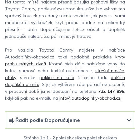
Na tomto místě najdete přesně pasující prahové lišty na
Toyota Camry, podle názvu produktu níže lze vybrat ten
správný kousek pro daný ročník vozidla. Jak jsme si sami
mnohokrát vyzkoušeli, kryt prahu padne na milimetry
přesně – práh doporučujeme lehce očistit a doplněk
jednoduše nalepit. Za pár minut je hotovo.
Pro vozidla Toyota Camry najdete v nabídce
Autodoplňky-obchod.cz také podobně praktické
kryty
prahu pátých dveří
. Kromě nich dále nabízíme vany do
kufru, gumové nebo textilní autokoberce,
střešní nosiče
,
ofuky
, stěrače,
poklice na kola
či celou řadu
dalších
doplňků na míru
. S jejich výběrem rádi poradíme osobně,
v pracovní době jsme dostupní na telefonu
732 147 896
,
kdykoli pak na e-mailu na
info@autodoplnky-obchod.cz
.
Ř
Řadit podle:
Doporučujeme
a
z
Stránka
1
z
1
-
2
položek celkem