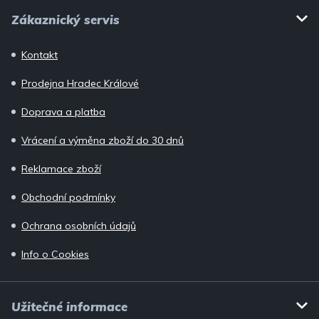
Z
s
Zákaznický servis
u
á
p
Kontakt
a
Prodejna Hradec Králové
t
í
Doprava a platba
Vrácení a výměna zboží do 30 dnů
Reklamace zboží
Obchodní podmínky
Ochrana osobních údajů
Info o Cookies
Užitečné informace