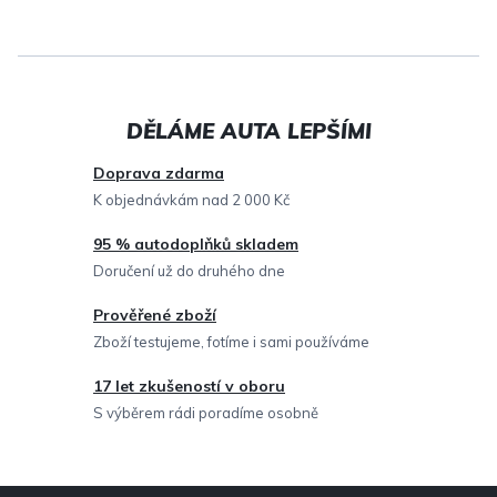
v
l
á
d
a
c
Doprava zdarma
í
K objednávkám nad 2 000 Kč
p
95 % autodoplňků skladem
r
Doručení už do druhého dne
v
Prověřené zboží
k
Zboží testujeme, fotíme i sami používáme
y
v
17 let zkušeností v oboru
ý
S výběrem rádi poradíme osobně
p
i