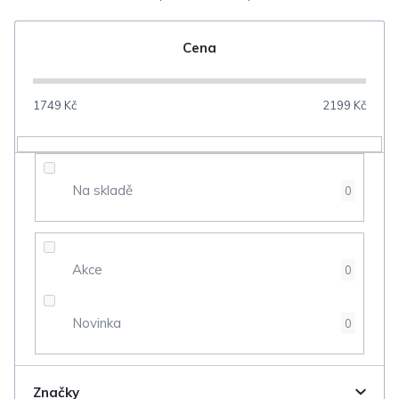
e
n
Cena
í
p
1749
Kč
2199
Kč
r
o
d
Na skladě
0
u
k
t
Akce
0
ů
Novinka
0
Značky