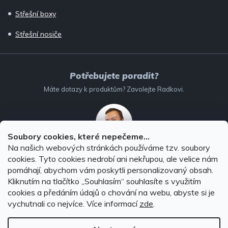
Střešní boxy
Střešní nosiče
Potřebujete poradit?
Máte dotazy k produktům? Zavolejte Radkovi.
Soubory cookies, které nepečeme...
Na našich webových stránkách používáme tzv. soubory
732 147 896
(Po–Pá: 8–16:00)
cookies. Tyto cookies nedrobí ani nekřupou, ale velice nám
pomáhají, abychom vám poskytli personalizovaný obsah.
info@autodoplnky-obchod.cz
Kliknutím na tlačítko ,,Souhlasím“ souhlasíte s využitím
cookies a předáním údajů o chování na webu, abyste si je
vychutnali co nejvíce.
Více informací
zde
.