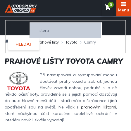
Přejít
NÁKUP
na
obsah
KOŠÍK
Domů
Interiér
Prahové lišty
Toyota
Camry
HLEDAT
PRAHOVÉ LIŠTY TOYOTA CAMRY
Při nastupování a vystupování mohou
dostávat prahy vozidla zabrat: jednou
člověk zavadí nohou, podruhé si o ně
někdo očistí boty, pravidelně se s jejich pomocí dostávají
do auta hlavně menší děti – stačí málo a škrábance i jiná
opotřebení jsou na světě. Ne však s
prahovými lištami
,
které náchylnou část karosérie spolehlivě ochrání, v
interiéru navíc i skvěle vypadají.