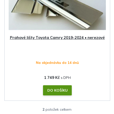
Prahové lišty Toyota Camry 2019-2024 • nerezové
Na objednávku do 14 dnů
1 749 Kč
DO KOŠÍKU
2
položek celkem
O