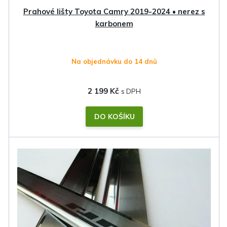
k
Prahové lišty Toyota Camry 2019-2024 • nerez s
t
karbonem
ů
Na objednávku do 14 dnů
2 199 Kč
DO KOŠÍKU