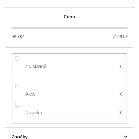
e
n
Cena
í
p
999
Kč
2199
Kč
r
o
d
Na skladě
0
u
k
t
Akce
0
ů
Novinka
0
Značky