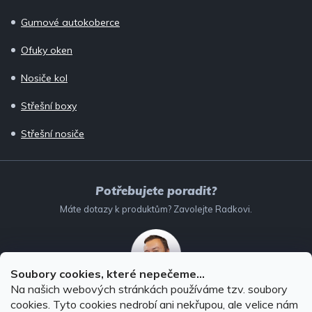
Gumové autokoberce
Ofuky oken
Nosiče kol
Střešní boxy
Střešní nosiče
Potřebujete poradit?
Máte dotazy k produktům? Zavolejte Radkovi.
Soubory cookies, které nepečeme...
Na našich webových stránkách používáme tzv. soubory
732 147 896
(Po–Pá: 8–16:00)
cookies. Tyto cookies nedrobí ani nekřupou, ale velice nám