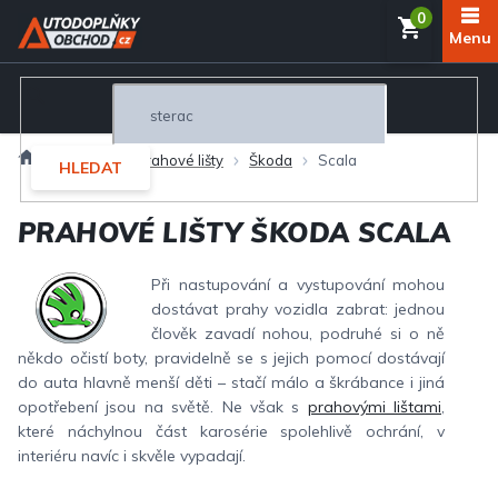
Přejít
NÁKUP
na
obsah
KOŠÍK
Domů
Interiér
Prahové lišty
Škoda
Scala
HLEDAT
PRAHOVÉ LIŠTY ŠKODA SCALA
Při nastupování a vystupování mohou
dostávat prahy vozidla zabrat: jednou
člověk zavadí nohou, podruhé si o ně
někdo očistí boty, pravidelně se s jejich pomocí dostávají
do auta hlavně menší děti – stačí málo a škrábance i jiná
opotřebení jsou na světě. Ne však s
prahovými lištami
,
které náchylnou část karosérie spolehlivě ochrání, v
interiéru navíc i skvěle vypadají.