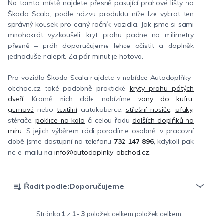
Na tomto místě najdete přesně pasující prahové lišty na
Škoda Scala, podle názvu produktu níže lze vybrat ten
správný kousek pro daný ročník vozidla. Jak jsme si sami
mnohokrát vyzkoušeli, kryt prahu padne na milimetry
přesně – práh doporučujeme lehce očistit a doplněk
jednoduše nalepit. Za pár minut je hotovo.
Pro vozidla Škoda Scala najdete v nabídce Autodoplňky-
obchod.cz také podobně praktické
kryty prahu pátých
dveří
. Kromě nich dále nabízíme
vany do kufru
,
gumové
nebo
textilní
autokoberce,
střešní nosiče
,
ofuky
,
stěrače,
poklice na kola
či celou řadu
dalších doplňků na
míru
. S jejich výběrem rádi poradíme osobně, v pracovní
době jsme dostupní na telefonu
732 147 896
, kdykoli pak
na e-mailu na
info@autodoplnky-obchod.cz
.
Ř
Řadit podle:
Doporučujeme
a
z
Stránka
1
z
1
-
3
položek celkem