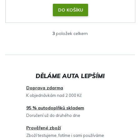
DO KOŠÍKU
3
položek celkem
O
v
l
á
d
a
c
Doprava zdarma
í
K objednávkám nad 2 000 Kč
p
95 % autodoplňků skladem
r
Doručení už do druhého dne
v
Prověřené zboží
k
Zboží testujeme, fotíme i sami používáme
y