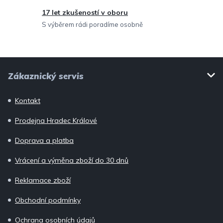
v
17 let zkušeností v oboru
ý
S výběrem rádi poradíme osobně
p
i
Z
s
Zákaznický servis
u
á
p
Kontakt
a
Prodejna Hradec Králové
t
í
Doprava a platba
Vrácení a výměna zboží do 30 dnů
Reklamace zboží
Obchodní podmínky
Ochrana osobních údajů