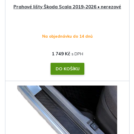
k
Prahové lišty Škoda Scala 2019-2026 • nerezové
t
ů
Na objednávku do 14 dnů
1 749 Kč
DO KOŠÍKU