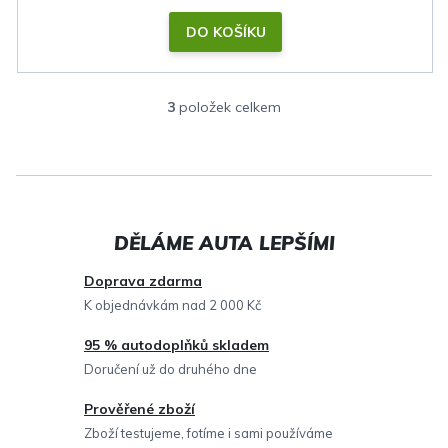
DO KOŠÍKU
3
položek celkem
O
v
l
á
d
a
c
Doprava zdarma
í
K objednávkám nad 2 000 Kč
p
95 % autodoplňků skladem
r
Doručení už do druhého dne
v
Prověřené zboží
k
Zboží testujeme, fotíme i sami používáme
y