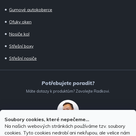
Gumové autokoberce
Ofuky oken
Nosiče kol
Střešní boxy
Střešní nosiče
Potřebujete poradit?
Máte dotazy k produktům? Zavolejte Radkovi.
Soubory cookies, které nepečeme...
Na našich webových stránkách používáme tzv. soubory
732 147 896
(Po–Pá: 8–16:00)
cookies. Tyto cookies nedrobí ani nekřupou, ale velice nám