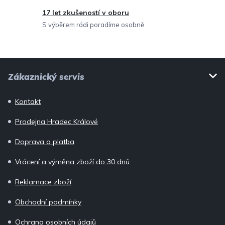
v
17 let zkušeností v oboru
ý
S výběrem rádi poradíme osobně
p
i
Z
s
Zákaznický servis
u
á
p
Kontakt
a
Prodejna Hradec Králové
t
í
Doprava a platba
Vrácení a výměna zboží do 30 dnů
Reklamace zboží
Obchodní podmínky
Ochrana osobních údajů