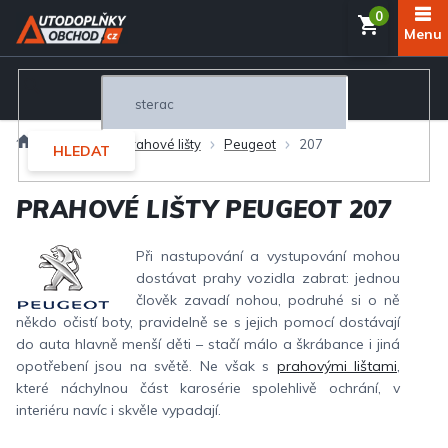
Přejít
NÁKUP
na
obsah
KOŠÍK
Domů
Interiér
Prahové lišty
Peugeot
207
HLEDAT
PRAHOVÉ LIŠTY PEUGEOT 207
Při nastupování a vystupování mohou
dostávat prahy vozidla zabrat: jednou
člověk zavadí nohou, podruhé si o ně
někdo očistí boty, pravidelně se s jejich pomocí dostávají
do auta hlavně menší děti – stačí málo a škrábance i jiná
opotřebení jsou na světě. Ne však s
prahovými lištami
,
které náchylnou část karosérie spolehlivě ochrání, v
interiéru navíc i skvěle vypadají.