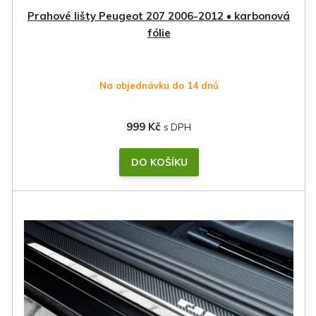
k
Prahové lišty Peugeot 207 2006-2012 • karbonová
t
fólie
ů
Na objednávku do 14 dnů
999 Kč
DO KOŠÍKU