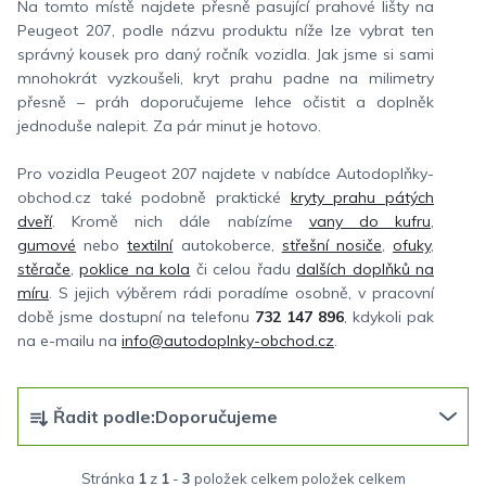
Na tomto místě najdete přesně pasující prahové lišty na
Peugeot 207, podle názvu produktu níže lze vybrat ten
správný kousek pro daný ročník vozidla. Jak jsme si sami
mnohokrát vyzkoušeli, kryt prahu padne na milimetry
přesně – práh doporučujeme lehce očistit a doplněk
jednoduše nalepit. Za pár minut je hotovo.
Pro vozidla Peugeot 207 najdete v nabídce Autodoplňky-
obchod.cz také podobně praktické
kryty prahu pátých
dveří
. Kromě nich dále nabízíme
vany do kufru
,
gumové
nebo
textilní
autokoberce,
střešní nosiče
,
ofuky
,
stěrače
,
poklice na kola
či celou řadu
dalších doplňků na
míru
. S jejich výběrem rádi poradíme osobně, v pracovní
době jsme dostupní na telefonu
732 147 896
, kdykoli pak
na e-mailu na
info@autodoplnky-obchod.cz
.
Ř
Řadit podle:
Doporučujeme
a
z
Stránka
1
z
1
-
3
položek celkem