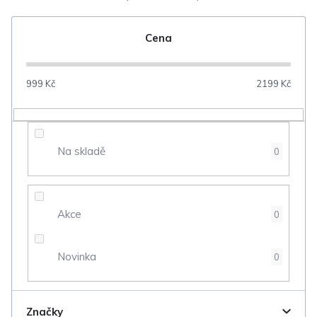
e
n
Cena
í
p
999
Kč
2199
Kč
r
o
d
Na skladě
0
u
k
t
Akce
0
ů
Novinka
0
Značky