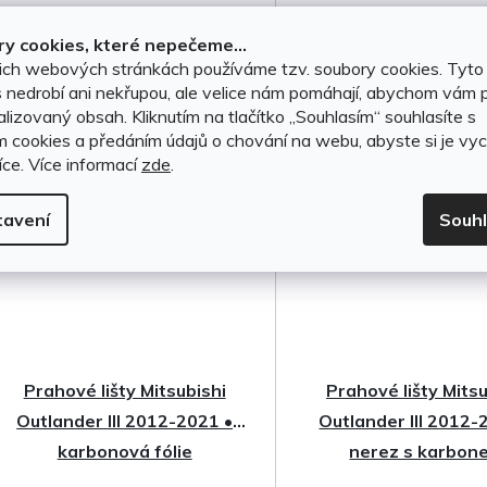
u
999 Kč
2 199 Kč
k
y cookies, které nepečeme...
ich webových stránkách používáme tzv. soubory cookies. Tyto
t
DO KOŠÍKU
DO KOŠÍKU
 nedrobí ani nekřupou, ale velice nám pomáhají, abychom vám p
lizovaný obsah. Kliknutím na tlačítko ,,Souhlasím“ souhlasíte s
ů
m cookies a předáním údajů o chování na webu, abyste si je vyc
íce.
Více informací
zde
.
tavení
Souh
Prahové lišty Mitsubishi
Prahové lišty Mitsu
Outlander III 2012-2021 •
Outlander III 2012-
karbonová fólie
nerez s karbon