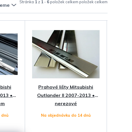
Stránka
1
z
1
-
6
položek celkem
jeme
bishi
Prahové lišty Mitsubishi
2013 •
Outlander II 2007-2013 •
em
nerezové
4 dnů
Na objednávku do 14 dnů