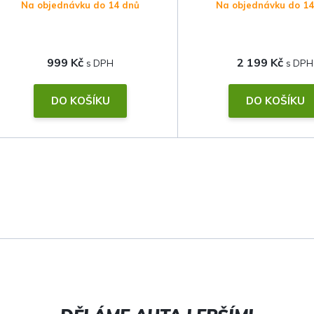
Na objednávku do 14 dnů
Na objednávku do 1
999 Kč
2 199 Kč
DO KOŠÍKU
DO KOŠÍKU
O
v
l
á
d
a