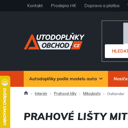
Přejít
Kontakt
Prodejna HK
Doprava a platba
na
obsah
HLEDA
Autodoplňky podle modelu auta
Nosiče
Domů
Interiér
Prahové lišty
Mitsubishi
Outlander
PRAHOVÉ LIŠTY MI