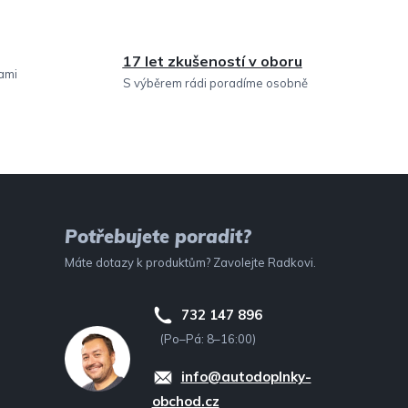
17 let zkušeností v oboru
sami
S výběrem rádi poradíme osobně
Potřebujete poradit?
Máte dotazy k produktům? Zavolejte Radkovi.
732 147 896
(Po–Pá: 8–16:00)
info@autodoplnky-
obchod.cz