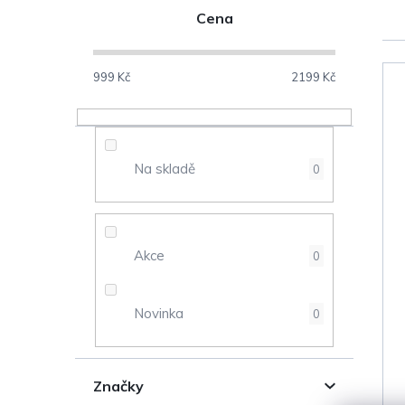
P
Cena
o
s
999
Kč
2199
Kč
V
t
ý
r
Na skladě
0
p
a
i
n
s
Akce
0
n
p
Novinka
0
í
r
p
o
Značky