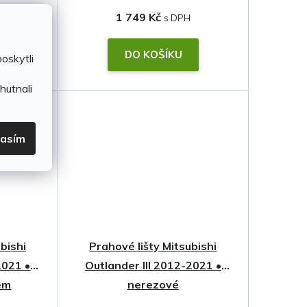
1 749 Kč
DO KOŠÍKU
oskytli
hutnali
lasím
bishi
Prahové lišty Mitsubishi
2021 •
Outlander III 2012-2021 •
em
nerezové