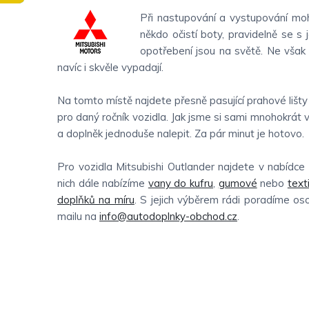
Při nastupování a vystupování moh
někdo očistí boty, pravidelně se s 
opotřebení jsou na světě. Ne však
navíc i skvěle vypadají.
Na tomto místě najdete přesně pasující prahové lišty
pro daný ročník vozidla. Jak jsme si sami mnohokrát 
a doplněk jednoduše nalepit. Za pár minut je hotovo.
Pro vozidla Mitsubishi Outlander najdete v nabídc
nich dále nabízíme
vany do kufru
,
gumové
nebo
texti
doplňků na míru
. S jejich výběrem rádi poradíme o
mailu na
info@autodoplnky-obchod.cz
.