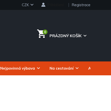
CZK
Přihlášení
Registrace
PRÁZDNÝ KOŠÍK
NÁKUPNÍ
KOŠÍK
(Ne)povinná výbava
Na cestování
Autokosmeti