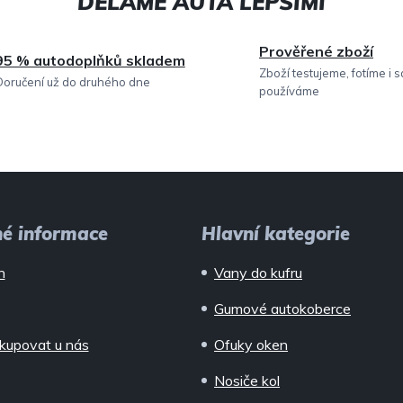
c
í
Prověřené zboží
95 % autodoplňků skladem
p
Zboží testujeme, fotíme i 
Doručení už do druhého dne
používáme
r
v
k
y
v
né informace
Hlavní kategorie
ý
n
Vany do kufru
p
Gumové autokoberce
i
kupovat u nás
Ofuky oken
s
Nosiče kol
u