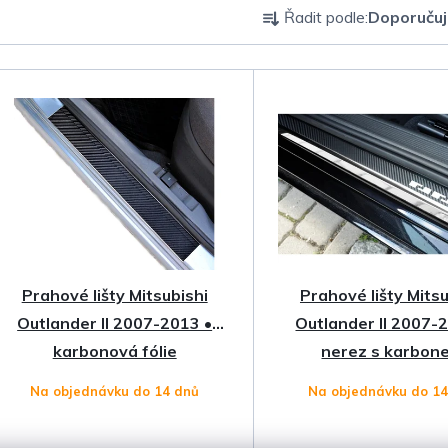
Ř
Řadit podle:
Doporuču
a
z
e
n
í
p
Prahové lišty Mitsubishi
Prahové lišty Mitsu
r
Outlander II 2007-2013 •
Outlander II 2007-
o
karbonová fólie
nerez s karbon
Na objednávku do 14 dnů
Na objednávku do 1
d