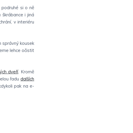
 podruhé si o ně
 škrábance i jiná
hrání, v interiéru
en správný kousek
eme lehce očistit
ých dveří
. Kromě
celou řadu
dalších
 kdykoli pak na e-