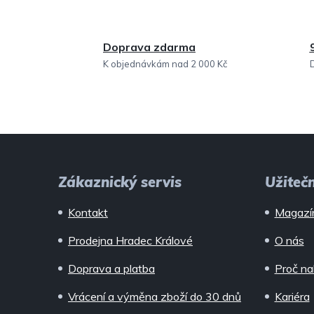
Doprava zdarma
K objednávkám nad 2 000 Kč
Z
á
Zákaznický servis
Užiteč
p
Kontakt
Magazí
a
Prodejna Hradec Králové
O nás
t
Doprava a platba
Proč na
í
Vrácení a výměna zboží do 30 dnů
Kariéra