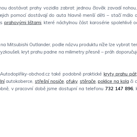
ou dostávat prahy vozidla zabrat: jednou člověk zavadí nohou,
jejich pomocí dostávají do auta hlavně menší děti – stačí málo a
 s
prahovými lištami
, které náchylnou část karosérie spolehlivě oc
 na Mitsubishi Outlander, podle názvu produktu níže lze vybrat t
vyzkoušeli, kryt prahu padne na milimetry přesně – práh doporučuj
e Autodoplňky-obchod.cz také podobně praktické
kryty prahu pát
lní
autokoberce,
střešní nosiče
,
ofuky
,
stěrače
,
poklice na kola
či 
sobně, v pracovní době jsme dostupní na telefonu
732 147 896
,