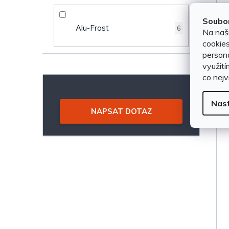
a
d
n
Soubor
u
Alu-Frost
6
Na naš
e
cookies
k
persona
l
využití
t
co nejv
ů
Nas
NAPSAT DOTAZ