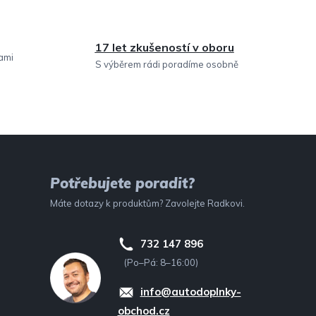
17 let zkušeností v oboru
sami
S výběrem rádi poradíme osobně
Potřebujete poradit?
Máte dotazy k produktům? Zavolejte Radkovi.
732 147 896
(Po–Pá: 8–16:00)
info@autodoplnky-
obchod.cz