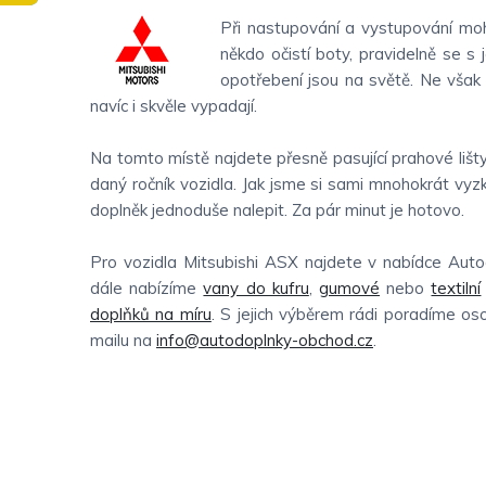
Při nastupování a vystupování moh
někdo očistí boty, pravidelně se s 
opotřebení jsou na světě. Ne však
navíc i skvěle vypadají.
Na tomto místě najdete přesně pasující prahové lišt
daný ročník vozidla. Jak jsme si sami mnohokrát vyz
doplněk jednoduše nalepit. Za pár minut je hotovo.
Pro vozidla Mitsubishi ASX najdete v nabídce Aut
dále nabízíme
vany do kufru
,
gumové
nebo
textilní
doplňků na míru
. S jejich výběrem rádi poradíme o
mailu na
info@autodoplnky-obchod.cz
.