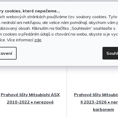
u
1 749 Kč
999 Kč
k
y cookies, které nepečeme...
ich webových stránkách používáme tzv. soubory cookies. Tyto
t
DO KOŠÍKU
DO KOŠÍKU
 nedrobí ani nekřupou, ale velice nám pomáhají, abychom vám p
lizovaný obsah. Kliknutím na tlačítko ,,Souhlasím“ souhlasíte s
ů
m cookies a předáním údajů o chování na webu, abyste si je vyc
íce.
Více informací
zde
.
tavení
Souh
Prahové lišty Mitsubishi ASX
Prahové lišty Mitsub
2010-2022 • nerezové
II 2023-2026 • ne
karbonem