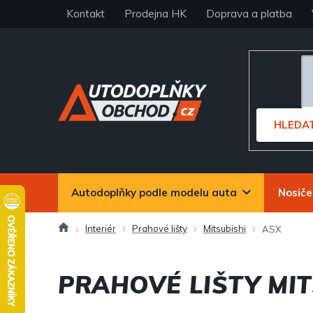
Přejít
Kontakt
Prodejna HK
Doprava a platba
na
obsah
HLEDA
Autodoplňky podle modelu auta
Nosiče
Domů
Interiér
Prahové lišty
Mitsubishi
ASX
PRAHOVÉ LIŠTY MIT