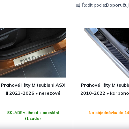
Ř
Řadit podle:
Doporuču
a
z
e
n
í
p
Prahové lišty Mitsubishi ASX
Prahové lišty Mitsub
r
II 2023-2026 • nerezové
2010-2022 • karbonov
o
SKLADEM, ihned k odeslání
Na objednávku do 1
d
(1 sada)