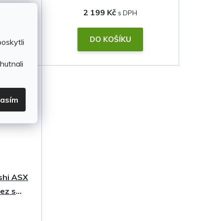
2 199 Kč
DO KOŠÍKU
oskytli
hutnali
lasím
ishi ASX
rez s