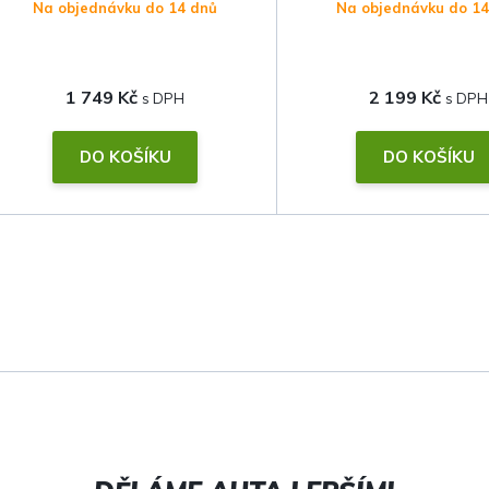
Na objednávku do 14 dnů
Na objednávku do 1
1 749 Kč
2 199 Kč
DO KOŠÍKU
DO KOŠÍKU
O
v
l
á
d
a