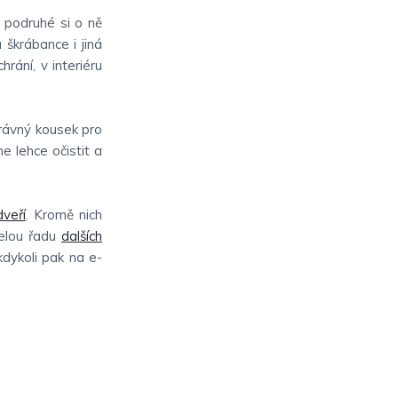
 podruhé si o ně
 škrábance i jiná
hrání, v interiéru
právný kousek pro
e lehce očistit a
dveří
. Kromě nich
elou řadu
dalších
 kdykoli pak na e-