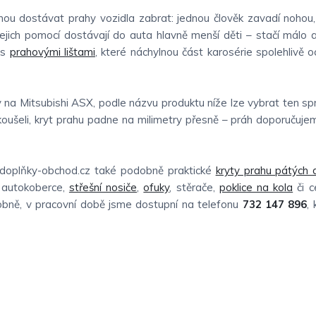
ou dostávat prahy vozidla zabrat: jednou člověk zavadí nohou,
jejich pomocí dostávají do auta hlavně menší děti – stačí málo a
 s
prahovými lištami
, které náchylnou část karosérie spolehlivě oc
y na Mitsubishi ASX, podle názvu produktu níže lze vybrat ten s
koušeli, kryt prahu padne na milimetry přesně – práh doporučujem
odoplňky-obchod.cz také podobně praktické
kryty prahu pátých 
autokoberce,
střešní nosiče
,
ofuky
, stěrače,
poklice na kola
či c
sobně, v pracovní době jsme dostupní na telefonu
732 147 896
,