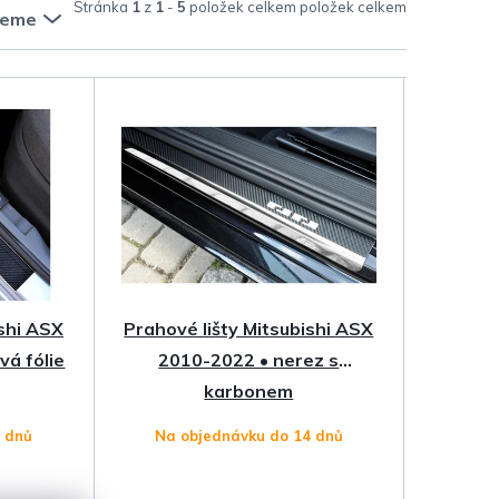
Stránka
1
z
1
-
5
položek celkem
jeme
ishi ASX
Prahové lišty Mitsubishi ASX
á fólie
2010-2022 • nerez s
karbonem
4 dnů
Na objednávku do 14 dnů