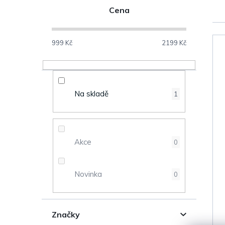
P
Cena
o
s
999
Kč
2199
Kč
V
t
ý
r
Na skladě
1
p
a
i
n
s
Akce
0
n
p
Novinka
0
í
r
p
o
Značky