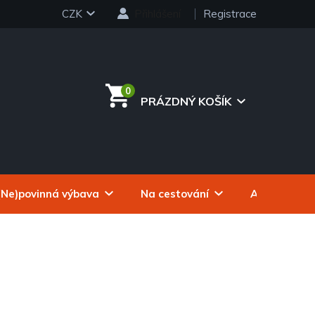
CZK
Přihlášení
Registrace
PRÁZDNÝ KOŠÍK
NÁKUPNÍ
KOŠÍK
(Ne)povinná výbava
Na cestování
Autokosmeti