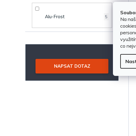
a
d
n
Soubor
u
Alu-Frost
5
Na naš
e
cookies
k
persona
l
využití
t
co nejv
ů
Nas
NAPSAT DOTAZ