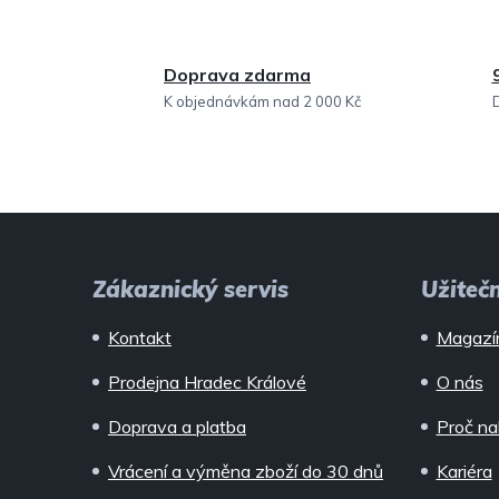
Doprava zdarma
K objednávkám nad 2 000 Kč
Z
á
Zákaznický servis
Užiteč
p
Kontakt
Magazí
a
Prodejna Hradec Králové
O nás
t
Doprava a platba
Proč na
í
Vrácení a výměna zboží do 30 dnů
Kariéra