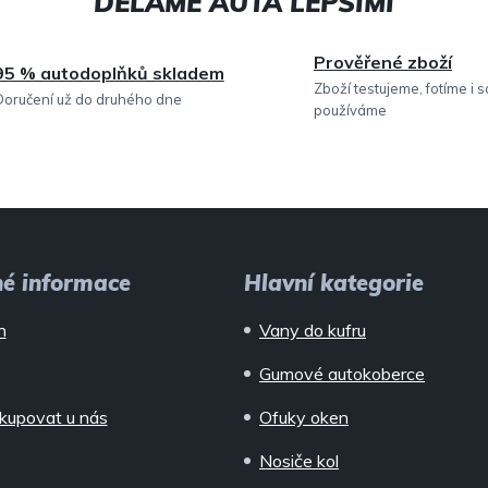
c
í
Prověřené zboží
95 % autodoplňků skladem
p
Zboží testujeme, fotíme i 
Doručení už do druhého dne
používáme
r
v
k
y
v
né informace
Hlavní kategorie
ý
n
Vany do kufru
p
Gumové autokoberce
i
kupovat u nás
Ofuky oken
s
Nosiče kol
u