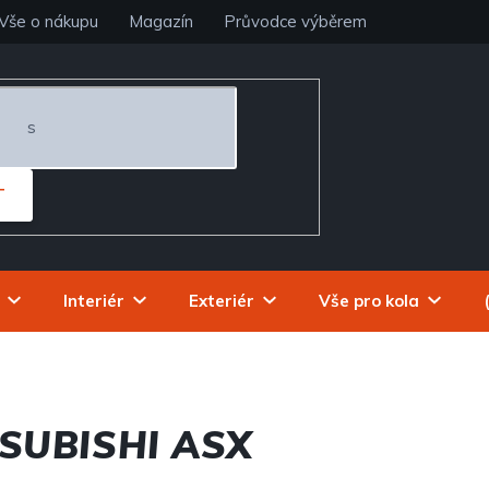
Vše o nákupu
Magazín
Průvodce výběrem
T
Interiér
Exteriér
Vše pro kola
SUBISHI ASX