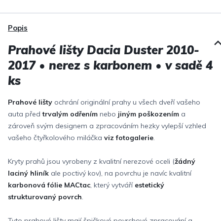
Popis
Prahové lišty Dacia Duster 2010-
2017 • nerez s karbonem • v sadě 4
ks
Prahové lišty
ochrání originální prahy u všech dveří vašeho
auta před
trvalým odřením
nebo
jiným poškozením
a
zároveň svým designem a zpracováním hezky vylepší vzhled
vašeho čtyřkolového miláčka
viz fotogalerie
.
Kryty prahů jsou vyrobeny z kvalitní nerezové oceli (
žádný
laciný hliník
ale poctivý kov), na povrchu je navíc kvalitní
karbonová fólie MACtac
, který vytváří
estetický
strukturovaný povrch
.
Tyto prahové lišty mají špičkové povrchové zpracování a