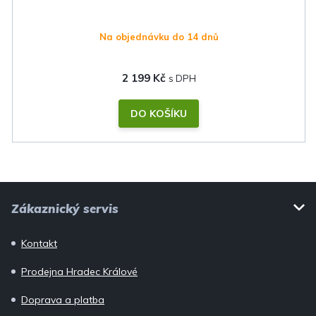
Na objednávku do 14 dnů
2 199 Kč
DO KOŠÍKU
Z
Zákaznický servis
á
p
Kontakt
a
Prodejna Hradec Králové
t
í
Doprava a platba