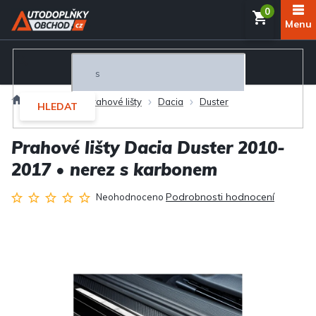
Přejít
NÁKUP
na
obsah
KOŠÍK
Domů
Interiér
Prahové lišty
Dacia
Duster
HLEDAT
Prahové lišty Dacia Duster 2010-
2017 • nerez s karbonem
Průměrné
Podrobnosti hodnocení
Neohodnoceno
hodnocení
produktu
je
0,0
z
5
hvězdiček.