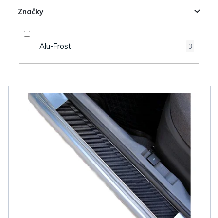
Značky
Alu-Frost
3
V
ý
p
i
s
p
r
o
d