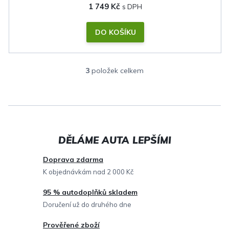
1 749 Kč
DO KOŠÍKU
3
položek celkem
O
v
l
á
d
a
c
Doprava zdarma
í
K objednávkám nad 2 000 Kč
p
95 % autodoplňků skladem
r
Doručení už do druhého dne
v
Prověřené zboží
k