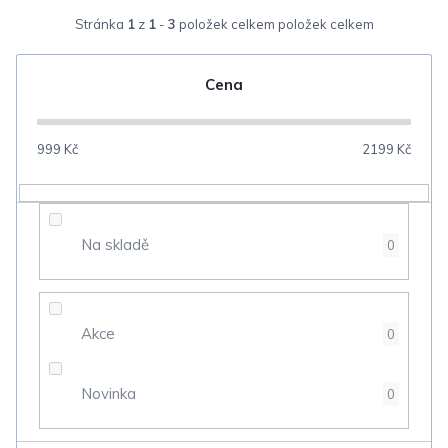
z
Stránka
1
z
1
-
3
položek celkem
e
n
Cena
í
p
999
Kč
2199
Kč
r
o
d
Na skladě
0
u
k
t
Akce
0
ů
Novinka
0