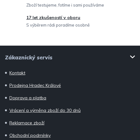
Zboží testujeme, fotíme i sami používáme
y
v
17 let zkušeností v oboru
ý
S výběrem rádi poradíme osobně
p
i
Z
s
Zákaznický servis
u
á
p
Kontakt
a
Prodejna Hradec Králové
t
í
Doprava a platba
Vrácení a výměna zboží do 30 dnů
Reklamace zboží
Obchodní podmínky