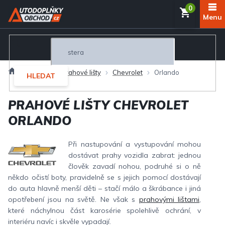
Přejít
NÁKUP
na
obsah
KOŠÍK
Domů
Interiér
Prahové lišty
Chevrolet
Orlando
HLEDAT
PRAHOVÉ LIŠTY CHEVROLET
ORLANDO
Při nastupování a vystupování mohou
dostávat prahy vozidla zabrat: jednou
člověk zavadí nohou, podruhé si o ně
někdo očistí boty, pravidelně se s jejich pomocí dostávají
do auta hlavně menší děti – stačí málo a škrábance i jiná
opotřebení jsou na světě. Ne však s
prahovými lištami
,
které náchylnou část karosérie spolehlivě ochrání, v
interiéru navíc i skvěle vypadají.