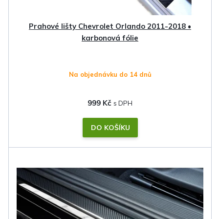
u
k
Prahové lišty Chevrolet Orlando 2011-2018 •
t
karbonová fólie
ů
Na objednávku do 14 dnů
999 Kč
DO KOŠÍKU