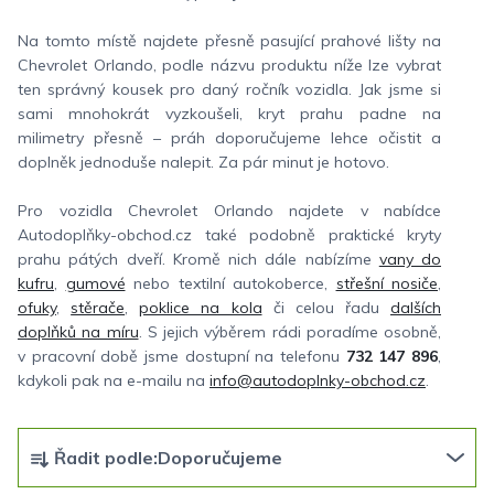
Na tomto místě najdete přesně pasující prahové lišty na
Chevrolet Orlando, podle názvu produktu níže lze vybrat
ten správný kousek pro daný ročník vozidla. Jak jsme si
sami mnohokrát vyzkoušeli, kryt prahu padne na
milimetry přesně – práh doporučujeme lehce očistit a
doplněk jednoduše nalepit. Za pár minut je hotovo.
Pro vozidla Chevrolet Orlando najdete v nabídce
Autodoplňky-obchod.cz také podobně praktické kryty
prahu pátých dveří. Kromě nich dále nabízíme
vany do
kufru
,
gumové
nebo textilní autokoberce,
střešní nosiče
,
ofuky
,
stěrače
,
poklice na kola
či celou řadu
dalších
doplňků na míru
. S jejich výběrem rádi poradíme osobně,
v pracovní době jsme dostupní na telefonu
732 147 896
,
kdykoli pak na e-mailu na
info@autodoplnky-obchod.cz
.
Ř
Řadit podle:
Doporučujeme
a