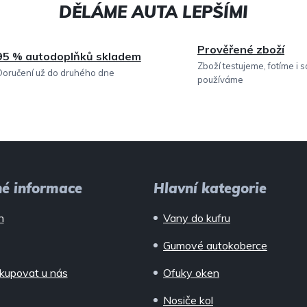
c
í
Prověřené zboží
95 % autodoplňků skladem
p
Zboží testujeme, fotíme i 
Doručení už do druhého dne
používáme
r
v
k
y
v
né informace
Hlavní kategorie
ý
n
Vany do kufru
p
Gumové autokoberce
i
kupovat u nás
Ofuky oken
s
Nosiče kol