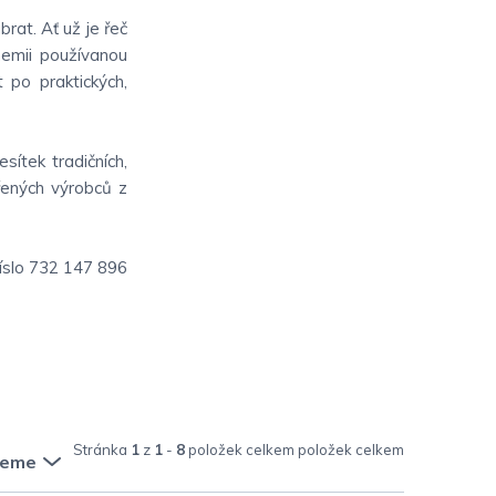
rat. Ať už je řeč
chemii používanou
t po praktických,
sítek tradičních,
ěřených výrobců z
íslo 732 147 896
Stránka
1
z
1
-
8
položek celkem
jeme