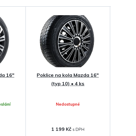
da 16"
Poklice na kola Mazda 16"
(typ 10) • 4 ks
slání
Nedostupné
1 199 Kč