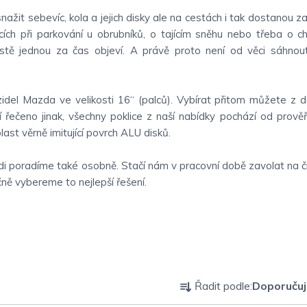
žit sebevíc, kola a jejich disky ale na cestách i tak dostanou zab
ncích při parkování u obrubníků, o tajícím sněhu nebo třeba o 
prostě jednou za čas objeví. A právě proto není od věci sáhnou
idel Mazda ve velikosti 16“ (palců). Vybírat přitom můžete z de
í řečeno jinak, všechny poklice z naší nabídky pochází od prov
ast věrně imitující povrch ALU disků.
di poradíme také osobně. Stačí nám v pracovní době zavolat na č
čně vybereme to nejlepší řešení.
Ř
Řadit podle:
Doporuču