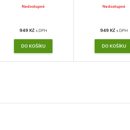
Nedostupné
Nedostupné
949 Kč
949 Kč
DO KOŠÍKU
DO KOŠÍKU
O
v
l
á
d
a