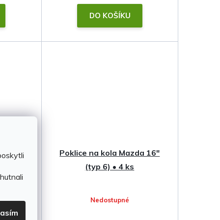
DO KOŠÍKU
da 16"
Poklice na kola Mazda 16"
oskytli
(typ 6) • 4 ks
hutnali
Nedostupné
lasím