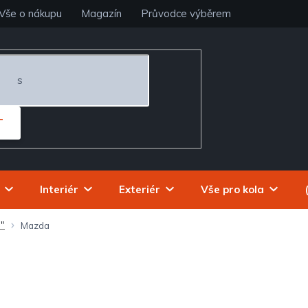
Vše o nákupu
Magazín
Průvodce výběrem
T
Interiér
Exteriér
Vše pro kola
6"
Mazda