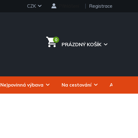
CZK
Přihlášení
Registrace
PRÁZDNÝ KOŠÍK
NÁKUPNÍ
KOŠÍK
(Ne)povinná výbava
Na cestování
Autokosmeti