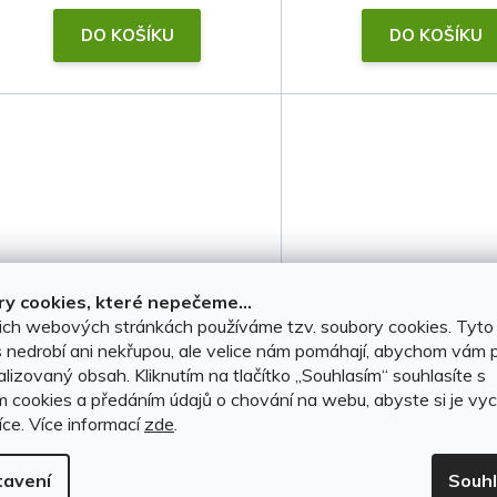
t
DO KOŠÍKU
DO KOŠÍKU
ů
y cookies, které nepečeme...
ich webových stránkách používáme tzv. soubory cookies. Tyto
Poklice na kola Mazda 16"
Poklice na kola Maz
 nedrobí ani nekřupou, ale velice nám pomáhají, abychom vám p
lizovaný obsah. Kliknutím na tlačítko ,,Souhlasím“ souhlasíte s
(typ 23) • 4 ks
(typ 3) • 4 ks
m cookies a předáním údajů o chování na webu, abyste si je vyc
íce.
Více informací
zde
.
Nedostupné
Nedostupné
tavení
Souh