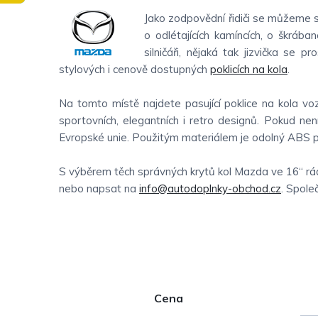
Jako zodpovědní řidiči se můžeme sna
o odlétajících kamíncích, o škrába
silničáři, nějaká tak jizvička se 
stylových i cenově dostupných
poklicích na kola
.
Na tomto místě najdete pasující poklice na kola voz
sportovních, elegantních i retro designů. Pokud nen
Evropské unie. Použitým materiálem je odolný ABS pl
S výběrem těch správných krytů kol Mazda ve 16“ rá
nebo napsat na
info@autodoplnky-obchod.cz
. Spole
P
Cena