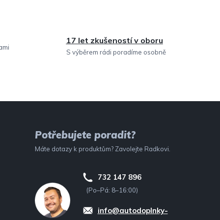
17 let zkušeností v oboru
sami
S výběrem rádi poradíme osobně
Potřebujete poradit?
Máte dotazy k produktům? Zavolejte Radkovi.
732 147 896
(Po–Pá: 8–16:00)
info@autodoplnky-