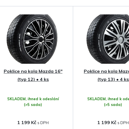
a
z
e
n
í
p
Poklice na kola Mazda 16"
Poklice na kola Maz
r
(typ 12) • 4 ks
(typ 13) • 4 ks
o
SKLADEM, ihned k odeslání
SKLADEM, ihned k ode
d
(>5 sada)
(>5 sada)
u
1 199 Kč
1 199 Kč
k