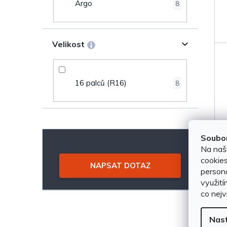
Argo
8
k
e
t
l
Velikost
ů
16 palců (R16)
8
Soubor
Na naš
cookies
NAPSAT DOTAZ
persona
využití
co nejv
Nas