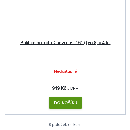
Poklice na kola Chevrolet 16" (typ 8) • 4 ks
Nedostupné
949 Kč
DO KOŠÍKU
8
položek celkem
O