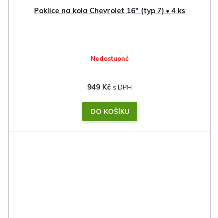
Poklice na kola Chevrolet 16" (typ 7) • 4 ks
Nedostupné
949 Kč
DO KOŠÍKU