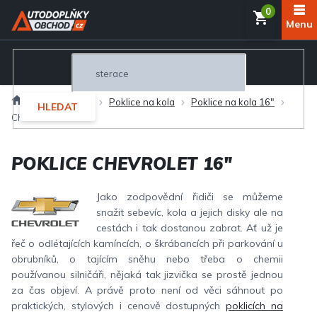
Přejít
NÁKUP
na
obsah
KOŠÍK
Domů
Vše pro kola
Poklice na kola
Poklice na kola 16"
HLEDAT
Chevrolet
POKLICE CHEVROLET 16"
Jako zodpovědní řidiči se můžeme
snažit sebevíc, kola a jejich disky ale na
cestách i tak dostanou zabrat. Ať už je
řeč o odlétajících kamíncích, o škrábancích při parkování u
obrubníků, o tajícím sněhu nebo třeba o chemii
používanou silničáři, nějaká tak jizvička se prostě jednou
za čas objeví. A právě proto není od věci sáhnout po
praktických, stylových i cenově dostupných
poklicích na