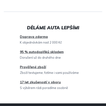
v
l
á
d
a
c
Doprava zdarma
í
K objednávkám nad 2 000 Kč
p
95 % autodoplňků skladem
r
Doručení už do druhého dne
v
Prověřené zboží
k
Zboží testujeme, fotíme i sami používáme
y
v
17 let zkušeností v oboru
ý
S výběrem rádi poradíme osobně
p
i