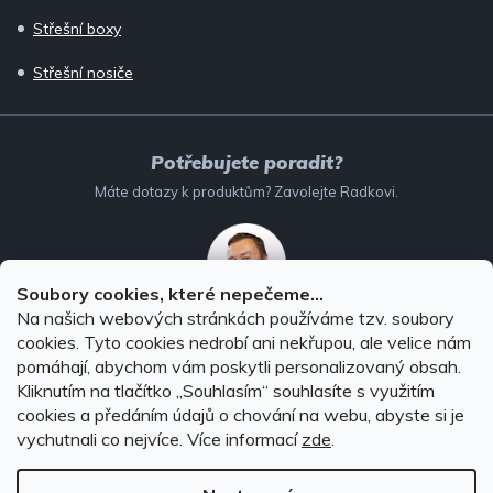
Střešní boxy
Střešní nosiče
Potřebujete poradit?
Máte dotazy k produktům? Zavolejte Radkovi.
Soubory cookies, které nepečeme...
Na našich webových stránkách používáme tzv. soubory
732 147 896
(Po–Pá: 8–16:00)
cookies. Tyto cookies nedrobí ani nekřupou, ale velice nám
pomáhají, abychom vám poskytli personalizovaný obsah.
info@autodoplnky-obchod.cz
Kliknutím na tlačítko ,,Souhlasím“ souhlasíte s využitím
cookies a předáním údajů o chování na webu, abyste si je
vychutnali co nejvíce.
Více informací
zde
.