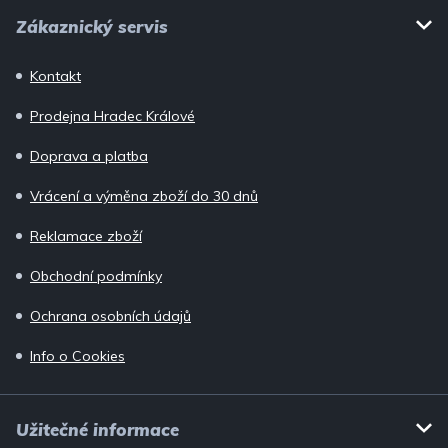
Z
s
Zákaznický servis
u
á
p
Kontakt
a
Prodejna Hradec Králové
t
í
Doprava a platba
Vrácení a výměna zboží do 30 dnů
Reklamace zboží
Obchodní podmínky
Ochrana osobních údajů
Info o Cookies
Užitečné informace