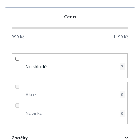
e
n
Cena
í
p
899
Kč
1199
Kč
r
o
d
Na skladě
2
u
k
t
Akce
0
ů
Novinka
0
Značky