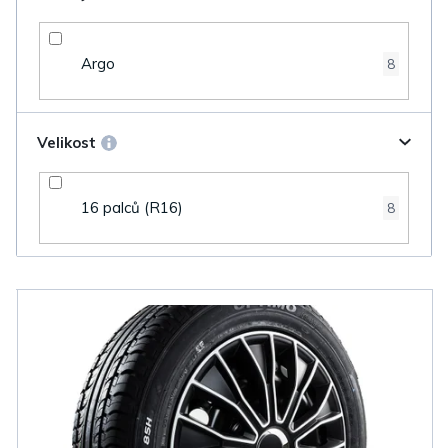
Argo
8
Velikost
16 palců (R16)
8
V
ý
p
i
s