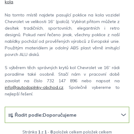
kola
.
Na tomto místě najdete pasující poklice na kola vozidel
Chevrolet ve velikosti 16“ (palců). Vybírat přitom můžete z
desítek tradičních, sportovních, elegantních i retro
designů. Pokud není řečeno jinak, všechny poklice z naší
nabídky pochází od prověřených výrobců z Evropské unie.
Použitým materiálem je odolný ABS plast věrně imitující
povrch ALU disků.
S výběrem těch správných krytů kol Chevrolet ve 16“ rádi
poradíme také osobně. Stačí nám v pracovní době
zavolat na číslo 732 147 896 nebo napsat na
info@autodoplnky-obchod.cz
. Společně vybereme to
nejlepší řešení.
Ř
Řadit podle:
Doporučujeme
a
z
Stránka
1
z
1
-
8
položek celkem