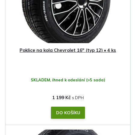
p
r
o
d
u
k
Poklice na kola Chevrolet 16" (typ 12) • 4 ks
t
ů
SKLADEM, ihned k odeslání
(>5 sada)
1 199 Kč
DO KOŠÍKU